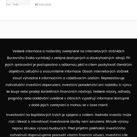
REKLAMA
Veškeré informace a materiály zveřejněné na internetových stránkách
Burzovního Světa vycházejí z veřejně dostupných a důvěryhodných zdrojů. Při
jejich zpracování je postupováno s odbornou péčí a cílem poskytovat čtenářům
objektivní, aktuální a srozumitelné informace. Obsah internetových stránek
slouží výhradně k informačním a vzdělávacím účelům. Nepředstavuje
individuální investiční doporučení, investiční poradenství ani nabídku či výzvu
ke koupi nebo prodeji konkrétních finančních nástrojů. Veškeré názory, odhady,
prognózy nebo očekávání uvedené v článcích vyjadřují informace dostupné
v době jejich zveřejnění a mohou se v čase měnit.
Investování na kapitálových trzích je spojeno s rizikem. Hodnota investic může
růst i klesat a návratnost investované částky není zaručena. Minulé výnosy
nejsou zárukou výnosů budoucích. Před přijetím jakéhokoli investičního
rozhodnutí doporučujeme posoudit vlastní finanční situaci, investiční cíle