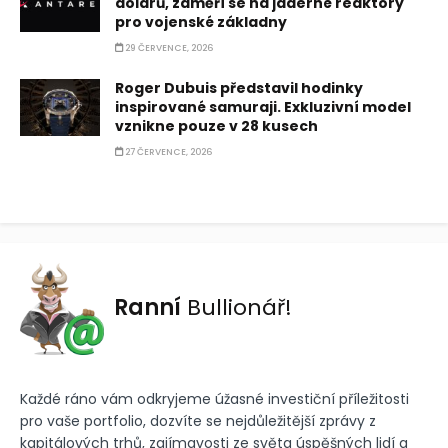
dolarů, zaměří se na jaderné reaktory
pro vojenské základny
29 ČERVENCE, 2026
Roger Dubuis představil hodinky
inspirované samuraji. Exkluzivní model
vznikne pouze v 28 kusech
27 ČERVENCE, 2026
Ranní
Bullionář!
Každé ráno vám odkryjeme úžasné investiční příležitosti
pro vaše portfolio, dozvíte se nejdůležitější zprávy z
kapitálových trhů, zajímavosti ze světa úspěšných lidí a