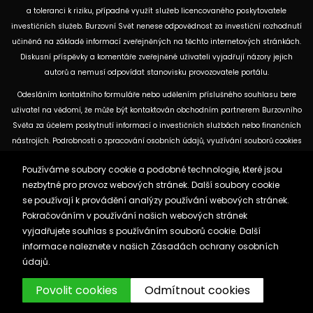
a toleranci k riziku, případně využít služeb licencovaného poskytovatele
investičních služeb. Burzovní Svět nenese odpovědnost za investiční rozhodnutí
učiněná na základě informací zveřejněných na těchto internetových stránkách.
Diskusní příspěvky a komentáře zveřejněné uživateli vyjadřují názory jejich
autorů a nemusí odpovídat stanovisku provozovatele portálu.
Odesláním kontaktního formuláře nebo udělením příslušného souhlasu bere
uživatel na vědomí, že může být kontaktován obchodním partnerem Burzovního
Světa za účelem poskytnutí informací o investičních službách nebo finančních
nástrojích. Podrobnosti o zpracování osobních údajů, využívání souborů cookies
a obchodních partnerech jsou uvedeny v příslušných dokumentech
Používáme soubory cookie a podobné technologie, které jsou
dostupných na těchto internetových stránkách. U jednotlivých článků mohou
nezbytné pro provoz webových stránek. Další soubory cookie
být uvedeny informace o použitých zdrojích, datu původní analýzy nebo datu,
se používají k provádění analýzy používání webových stránek.
ke kterému se vztahují uvedené tržní údaje.
Pokračováním v používání našich webových stránek
vyjadřujete souhlas s používáním souborů cookie. Další
Zásady ochrany osobních údajů a cookies
informace naleznete v našich
Zásadách ochrany osobních
Reklama
Kontakt
údajů.
Burzovnisvet.cz © 2026
Povolit cookies
Odmítnout cookies