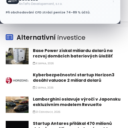
›
7 SRPNA, 2026
AnTePo Developement, s.r.o.
Při obchodování CFD ztrácí peníze 74–89 % účtů.
Alternativní
investice
Base Power získal miliardu dolarů na
rozvoj domácích bateriových úložišť
4 SRPNA, 2026
Kyberbezpečnostní startup Horizon3
dosáhl valuace 2 miliard dolarů
2 SRPNA, 2026
Lamborghini oslavuje výročí v Japonsku
exkluzivním modelem Revuelto
31 ČERVENCE, 2026
Startup Antares přilákal 470 milionů