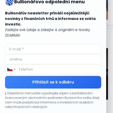
Bullionářovo odpolední menu
Bullionářův newsletter přináší nejdůležitější
novinky z finančních trhů a informace ze světa
investic.
Zadejte své údaje a získejte 4 originální e-booky
ZDARMA!
Aktuální
příležitosti
Přihlásit se k odběru
Odesláním formuláře vyjadřujete zájem o kontaktování
CO HÝBE TRHEM
licencovaným obchodním partnerem Burzovního světa, který
vám může poskytnout informace o investičních službách
Výsledky společností jsou silné. Proč to akciový
nebo finančních nástrojích.
trh zatím neoceňuje?