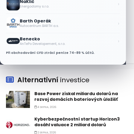
NaKlíč
›
Akcie Micron klesají, ale nejhoršímu
Energodomy s.r.o.
výprodeji paměťových čipů unikly
7 SRPNA, 2026
Barth Operák
›
Autocentrum BARTH a.s.
Jalapeňová kauza tlačí akcie Chipotle
níž. Analytici ale zůstávají klidní
Benecko
›
7 SRPNA, 2026
AnTePo Developement, s.r.o.
Při obchodování CFD ztrácí peníze 74–89 % účtů.
Alternativní
investice
Base Power získal miliardu dolarů na
rozvoj domácích bateriových úložišť
4 SRPNA, 2026
Kyberbezpečnostní startup Horizon3
dosáhl valuace 2 miliard dolarů
2 SRPNA, 2026