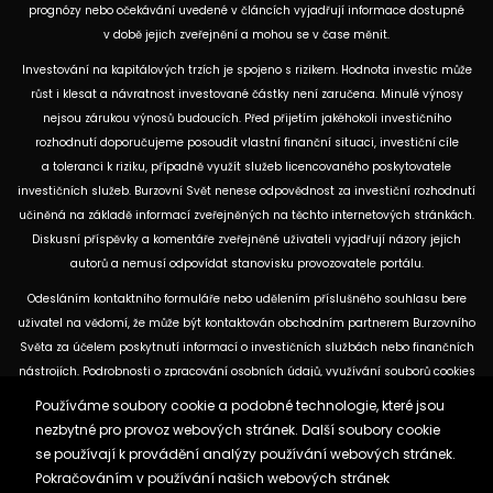
prognózy nebo očekávání uvedené v článcích vyjadřují informace dostupné
v době jejich zveřejnění a mohou se v čase měnit.
Investování na kapitálových trzích je spojeno s rizikem. Hodnota investic může
růst i klesat a návratnost investované částky není zaručena. Minulé výnosy
nejsou zárukou výnosů budoucích. Před přijetím jakéhokoli investičního
rozhodnutí doporučujeme posoudit vlastní finanční situaci, investiční cíle
a toleranci k riziku, případně využít služeb licencovaného poskytovatele
investičních služeb. Burzovní Svět nenese odpovědnost za investiční rozhodnutí
učiněná na základě informací zveřejněných na těchto internetových stránkách.
Diskusní příspěvky a komentáře zveřejněné uživateli vyjadřují názory jejich
autorů a nemusí odpovídat stanovisku provozovatele portálu.
Odesláním kontaktního formuláře nebo udělením příslušného souhlasu bere
uživatel na vědomí, že může být kontaktován obchodním partnerem Burzovního
Světa za účelem poskytnutí informací o investičních službách nebo finančních
nástrojích. Podrobnosti o zpracování osobních údajů, využívání souborů cookies
a obchodních partnerech jsou uvedeny v příslušných dokumentech
Používáme soubory cookie a podobné technologie, které jsou
dostupných na těchto internetových stránkách. U jednotlivých článků mohou
nezbytné pro provoz webových stránek. Další soubory cookie
být uvedeny informace o použitých zdrojích, datu původní analýzy nebo datu,
se používají k provádění analýzy používání webových stránek.
ke kterému se vztahují uvedené tržní údaje.
Pokračováním v používání našich webových stránek