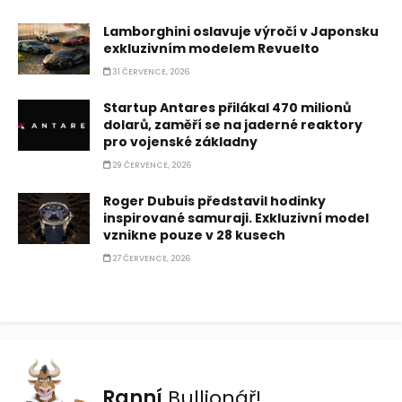
Lamborghini oslavuje výročí v Japonsku
exkluzivním modelem Revuelto
31 ČERVENCE, 2026
Startup Antares přilákal 470 milionů
dolarů, zaměří se na jaderné reaktory
pro vojenské základny
29 ČERVENCE, 2026
Roger Dubuis představil hodinky
inspirované samuraji. Exkluzivní model
vznikne pouze v 28 kusech
27 ČERVENCE, 2026
Ranní
Bullionář!