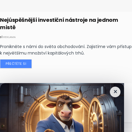
Nejúspěšnější investiční nástroje na jednom
místě
REKLAMA
Pronikněte s námi do světa obchodování. Zajistíme vám přístup
k největšímu množství kapitálových trhů.
PŘEČTĚTE SI
×
Nejčtenější
zprávy