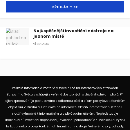
Nejúspěšnější investiční nástroje na
jednom místě
REKLAMA
Veškeré informace a materiály zveřejněné na internetových stránkách
Burzovního Světa vycházejí z veřejně dostupných a důvěryhodných zdrojů. Při
jejich zpracování je postupováno s odbornou péčí a cílem poskytovat čtenářům
objektivní, aktuální a srozumitelné informace. Obsah internetových stránek
slouží výhradně k informačním a vzdělávacím účelům. Nepředstavuje
individuální investiční doporučení, investiční poradenství ani nabídku či výzvu
ke koupi nebo prodeji konkrétních finančních nástrojů. Veškeré názory, odhady,