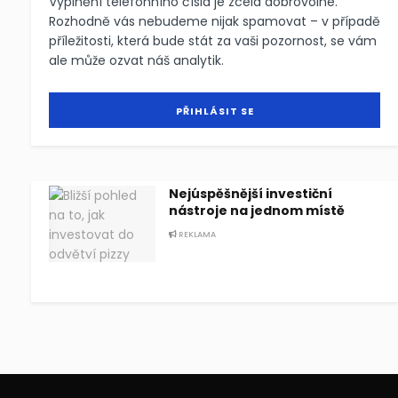
Vyplnění telefonního čísla je zcela dobrovolné.
Rozhodně vás nebudeme nijak spamovat – v případě
příležitosti, která bude stát za vaši pozornost, se vám
ale může ozvat náš analytik.
Nejúspěšnější investiční
nástroje na jednom místě
REKLAMA