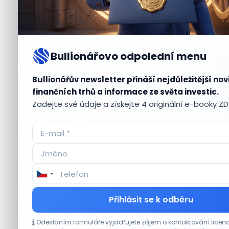
Bullionářovo odpolední menu
Bullionářův newsletter přináší nejdůležitější nov
Aktuální
příležitosti
finančních trhů a informace ze světa investic.
Zadejte své údaje a získejte 4 originální e-booky Z
CO HÝBE TRHEM
Přihlásit se k odběru
Micron posílil o 7,6 % a zvýšil podíl na trhu
Odesláním formuláře vyjadřujete zájem o kontaktování lic