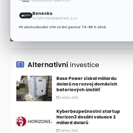
Autocentrum BARTH a.s.
Bude se v srpnu dařit akciím
Benecko
Walmart a Eli Lilly?
AnTePo Developement, s.r.o.
4 SRPNA, 2026
Při obchodování CFD ztrácí peníze 74–89 % účtů.
Alternativní
investice
Base Power získal miliardu
dolarů na rozvoj domácích
bateriových úložišť
4 SRPNA, 2026
Kyberbezpečnostní startup
Horizon3 dosáhl valuace 2
miliard dolarů
2 SRPNA, 2026