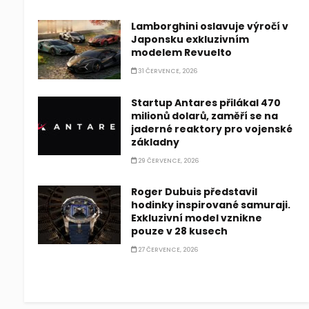
Lamborghini oslavuje výročí v
Japonsku exkluzivním
modelem Revuelto
31 ČERVENCE, 2026
Startup Antares přilákal 470
milionů dolarů, zaměří se na
jaderné reaktory pro vojenské
základny
29 ČERVENCE, 2026
Roger Dubuis představil
hodinky inspirované samuraji.
Exkluzivní model vznikne
pouze v 28 kusech
27 ČERVENCE, 2026