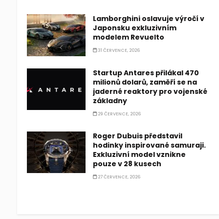
Lamborghini oslavuje výročí v
Japonsku exkluzivním
modelem Revuelto
31 ČERVENCE, 2026
Startup Antares přilákal 470
milionů dolarů, zaměří se na
jaderné reaktory pro vojenské
základny
29 ČERVENCE, 2026
Roger Dubuis představil
hodinky inspirované samuraji.
Exkluzivní model vznikne
pouze v 28 kusech
27 ČERVENCE, 2026