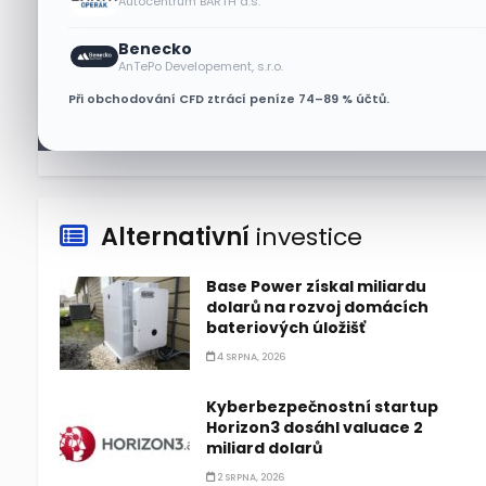
Autocentrum BARTH a.s.
Technologický obrat přidal
Benecko
indexu Nasdaq 100 za čtyři dny
AnTePo Developement, s.r.o.
3,5 bilionu dolarů
Při obchodování CFD ztrácí peníze 74–89 % účtů.
6 SRPNA, 2026
Alternativní
investice
Base Power získal miliardu
dolarů na rozvoj domácích
bateriových úložišť
4 SRPNA, 2026
Kyberbezpečnostní startup
Horizon3 dosáhl valuace 2
miliard dolarů
2 SRPNA, 2026