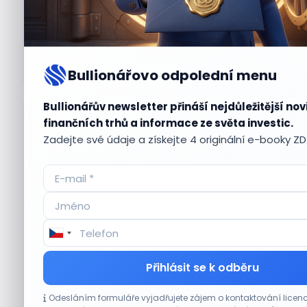
Bullionářovo odpolední menu
Bullionářův newsletter přináší nejdůležitější nov
Aktuální
příležitosti
finančních trhů a informace ze světa investic.
Zadejte své údaje a získejte 4 originální e-booky Z
CO HÝBE TRHEM
Přihlásit se k odběru
Tesla míří na obrovský trh samořiditelných
Odesláním formuláře vyjadřujete zájem o kontaktování lic