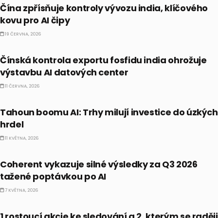
Čína zpřísňuje kontroly vývozu india, klíčového
kovu pro AI čipy
19 ČERVNA, 2026
PRÁVĚ TEĎ
Čínská kontrola exportu fosfidu india ohrožuje
výstavbu AI datových center
11 ČERVNA, 2026
PRÁVĚ TEĎ
Tahoun boomu AI: Trhy milují investice do úzkých
hrdel
11 KVĚTNA, 2026
PRÁVĚ TEĎ
Coherent vykazuje silné výsledky za Q3 2026
tažené poptávkou po AI
7 KVĚTNA, 2026
PRÁVĚ TEĎ
1 rostoucí akcie ke sledování a 2, kterým se raději