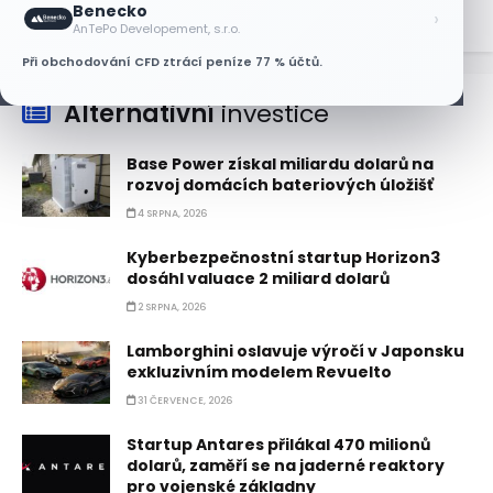
Benecko
›
AnTePo Developement, s.r.o.
Při obchodování CFD ztrácí peníze 77 % účtů.
Alternativní
investice
Base Power získal miliardu dolarů na
rozvoj domácích bateriových úložišť
4 SRPNA, 2026
Kyberbezpečnostní startup Horizon3
dosáhl valuace 2 miliard dolarů
2 SRPNA, 2026
Lamborghini oslavuje výročí v Japonsku
exkluzivním modelem Revuelto
31 ČERVENCE, 2026
Startup Antares přilákal 470 milionů
dolarů, zaměří se na jaderné reaktory
pro vojenské základny