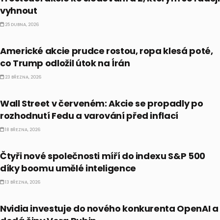
vyhnout
25 DUBNA, 2026
PRÁVĚ TEĎ
Americké akcie prudce rostou, ropa klesá poté,
co Trump odložil útok na Írán
23 BŘEZNA, 2026
PRÁVĚ TEĎ
Wall Street v červeném: Akcie se propadly po
rozhodnutí Fedu a varování před inflací
18 BŘEZNA, 2026
PRÁVĚ TEĎ
Čtyři nové společnosti míří do indexu S&P 500
díky boomu umělé inteligence
13 BŘEZNA, 2026
PRÁVĚ TEĎ
Nvidia investuje do nového konkurenta OpenAI a