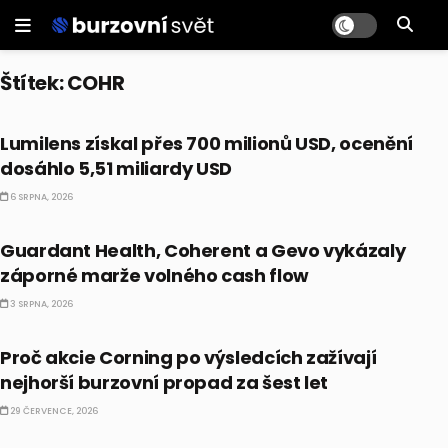
Štítek:
COHR
PRÁVĚ TEĎ
Lumilens získal přes 700 milionů USD, ocenění
dosáhlo 5,51 miliardy USD
6 SRPNA, 2026
PRÁVĚ TEĎ
Guardant Health, Coherent a Gevo vykázaly
záporné marže volného cash flow
3 SRPNA, 2026
AKCIE
Proč akcie Corning po výsledcích zažívají
nejhorší burzovní propad za šest let
29 ČERVENCE, 2026
PRÁVĚ TEĎ