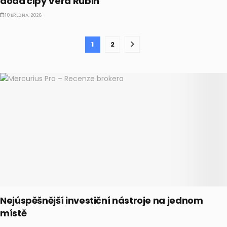
dodá čipy Vera Rubin
10 BŘEZNA, 2026
1
2
Nejúspěšnější investiční nástroje na jednom
místě