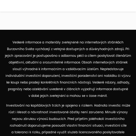
Veškeré informace a materiály zveřejněné na internetových stránkách
Burzovního Světa vycházejí z veřejně dostupných a důvěryhodných zdrojů. Při
jejich zpracování je postupováno s odbornou péčí a cílem poskytovat čtenářům
objektivní, aktuální a srozumitelné informace. Obsah internetových stránek
slouží výhradně k informačním a vzdělávacím účelům. Nepředstavuje
individuální investiční doporučení, investiční poradenství ani nabídku či výzvu
ke koupi nebo prodeji konkrétních finančních nástrojů. Veškeré názory, odhady,
prognózy nebo očekávání uvedené v článcích vyjadřují informace dostupné
v době jejich zveřejnění a mohou se v čase měnit.
Investování na kapitálových trzích je spojeno s rizikem. Hodnota investic může
růst i klesat a návratnost investované částky není zaručena. Minulé výnosy
nejsou zárukou výnosů budoucích. Před přijetím jakéhokoli investičního
rozhodnutí doporučujeme posoudit vlastní finanční situaci, investiční cíle
a toleranci k riziku, případně využít služeb licencovaného poskytovatele