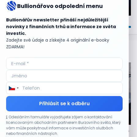
Bullionářovo odpolední menu
Bullionářův newsletter přináší nejdůležitější
novinky z finančních trhů a informace ze světa
investic.
Zadejte své údaje a získejte 4 originální e-booky
ZDARMA!
Aktuální
příležitosti
Přihlásit se k odběru
Odesláním formuláře vyjadřujete zájem o kontaktování
CO HÝBE TRHEM
licencovaným obchodním partnerem Burzovního světa, který
vám může poskytnout informace o investičních službách
Akciový trh konečně opět roste – a navíc se akcie
nebo finančních nástrojích.