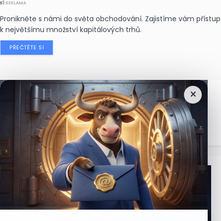
REKLAMA
Pronikněte s námi do světa obchodování. Zajistíme vám přístup
k největšímu množství kapitálových trhů.
PŘEČTĚTE SI
×
Nejčtenější
zprávy