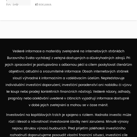
REKLAMA
Veškeré informace a materiály zveřejněné na internetových stránkách
Burzovního Světa vycházejí z veřejně dostupných a důvěryhodných zdrojů. Při
jejich zpracování je postupováno s odbornou péčí a cílem poskytovat čtenářům
objektivní, aktuální a srozumitelné informace. Obsah internetových stránek
slouží výhradně k informačním a vzdělávacím účelům. Nepředstavuje
individuální investiční doporučení, investiční poradenství ani nabídku či výzvu
ke koupi nebo prodeji konkrétních finančních nástrojů. Veškeré názory, odhady,
prognózy nebo očekávání uvedené v článcích vyjadřují informace dostupné
v době jejich zveřejnění a mohou se v čase měnit.
Investování na kapitálových trzích je spojeno s rizikem. Hodnota investic může
růst i klesat a návratnost investované částky není zaručena. Minulé výnosy
nejsou zárukou výnosů budoucích. Před přijetím jakéhokoli investičního
rozhodnutí doporučujeme posoudit vlastní finanční situaci, investiční cíle