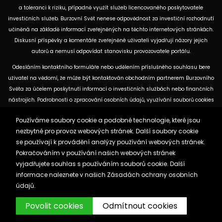
a toleranci k riziku, případně využít služeb licencovaného poskytovatele
investičních služeb. Burzovní Svět nenese odpovědnost za investiční rozhodnutí
učiněná na základě informací zveřejněných na těchto internetových stránkách.
Diskusní příspěvky a komentáře zveřejněné uživateli vyjadřují názory jejich
autorů a nemusí odpovídat stanovisku provozovatele portálu.
Odesláním kontaktního formuláře nebo udělením příslušného souhlasu bere
uživatel na vědomí, že může být kontaktován obchodním partnerem Burzovního
Světa za účelem poskytnutí informací o investičních službách nebo finančních
nástrojích. Podrobnosti o zpracování osobních údajů, využívání souborů cookies
a obchodních partnerech jsou uvedeny v příslušných dokumentech
Používáme soubory cookie a podobné technologie, které jsou
dostupných na těchto internetových stránkách. U jednotlivých článků mohou
nezbytné pro provoz webových stránek. Další soubory cookie
být uvedeny informace o použitých zdrojích, datu původní analýzy nebo datu,
se používají k provádění analýzy používání webových stránek.
ke kterému se vztahují uvedené tržní údaje.
Pokračováním v používání našich webových stránek
vyjadřujete souhlas s používáním souborů cookie. Další
Zásady ochrany osobních údajů a cookies
informace naleznete v našich
Zásadách ochrany osobních
Reklama
Kontakt
údajů.
Burzovnisvet.cz © 2026
Povolit cookies
Odmítnout cookies