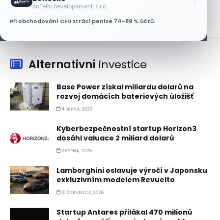
›
7 SRPNA, 2026
AnTePo Developement, s.r.o.
Při obchodování CFD ztrácí peníze 74–89 % účtů.
Alternativní
investice
Base Power získal miliardu dolarů na
rozvoj domácích bateriových úložišť
4 SRPNA, 2026
Kyberbezpečnostní startup Horizon3
dosáhl valuace 2 miliard dolarů
2 SRPNA, 2026
Lamborghini oslavuje výročí v Japonsku
exkluzivním modelem Revuelto
31 ČERVENCE, 2026
Startup Antares přilákal 470 milionů