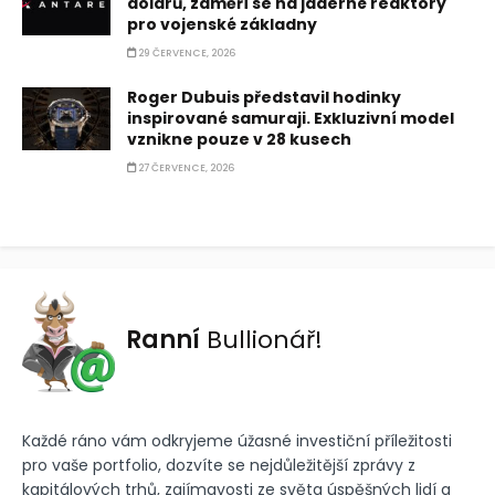
dolarů, zaměří se na jaderné reaktory
pro vojenské základny
29 ČERVENCE, 2026
Roger Dubuis představil hodinky
inspirované samuraji. Exkluzivní model
vznikne pouze v 28 kusech
27 ČERVENCE, 2026
Ranní
Bullionář!
Každé ráno vám odkryjeme úžasné investiční příležitosti
pro vaše portfolio, dozvíte se nejdůležitější zprávy z
kapitálových trhů, zajímavosti ze světa úspěšných lidí a