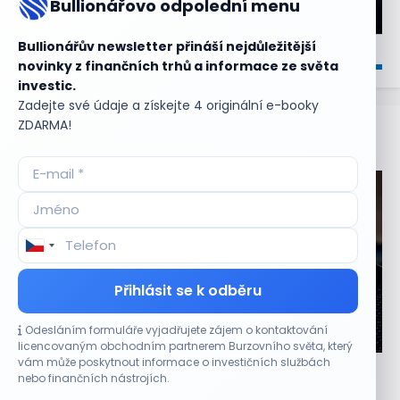
Bullionářovo odpolední menu
Bullionářův newsletter přináší nejdůležitější
novinky z finančních trhů a informace ze světa
investic.
Zadejte své údaje a získejte 4 originální e-booky
ZDARMA!
Aktuální
příležitosti
Přihlásit se k odběru
Odesláním formuláře vyjadřujete zájem o kontaktování
CO HÝBE TRHEM
licencovaným obchodním partnerem Burzovního světa, který
vám může poskytnout informace o investičních službách
Výsledky společností jsou silné. Proč to akciový
nebo finančních nástrojích.
trh zatím neoceňuje?