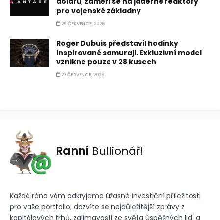
dolarů, zaměří se na jaderné reaktory
pro vojenské základny
29 ČERVENCE, 2026
Roger Dubuis představil hodinky
inspirované samuraji. Exkluzivní model
vznikne pouze v 28 kusech
27 ČERVENCE, 2026
Ranní
Bullionář!
Každé ráno vám odkryjeme úžasné investiční příležitosti
pro vaše portfolio, dozvíte se nejdůležitější zprávy z
kapitálových trhů, zajímavosti ze světa úspěšných lidí a