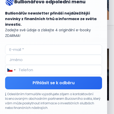
Bullionářovo odpolední menu
Bullionářův newsletter přináší nejdůležitější
novinky z finančních trhů a informace ze světa
investic.
Zadejte své údaje a získejte 4 originální e-booky
ZDARMA!
Aktuální
příležitosti
Přihlásit se k odběru
Odesláním formuláře vyjadřujete zájem o kontaktování
CO HÝBE TRHEM
licencovaným obchodním partnerem Burzovního světa, který
vám může poskytnout informace o investičních službách
Výsledky společností jsou silné. Proč to akciový
nebo finančních nástrojích.
trh zatím neoceňuje?