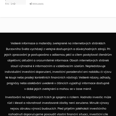
REKLAMA
Veškeré informace a materiály zveřejněné na internetových stránkách
Burzovního Světa vycházejí z veřejně dostupných a důvěryhodných zdrojů. Při
jejich zpracování je postupováno s odbornou péčí a cílem poskytovat čtenářům
objektivní, aktuální a srozumitelné informace. Obsah internetových stránek
slouží výhradně k informačním a vzdělávacím účelům. Nepředstavuje
individuální investiční doporučení, investiční poradenství ani nabídku či výzvu
ke koupi nebo prodeji konkrétních finančních nástrojů. Veškeré názory, odhady,
prognózy nebo očekávání uvedené v článcích vyjadřují informace dostupné
v době jejich zveřejnění a mohou se v čase měnit.
Investování na kapitálových trzích je spojeno s rizikem. Hodnota investic může
růst i klesat a návratnost investované částky není zaručena. Minulé výnosy
nejsou zárukou výnosů budoucích. Před přijetím jakéhokoli investičního
rozhodnutí doporučujeme posoudit vlastní finanční situaci, investiční cíle