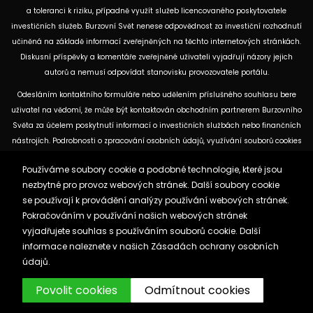
a toleranci k riziku, případně využít služeb licencovaného poskytovatele
investičních služeb. Burzovní Svět nenese odpovědnost za investiční rozhodnutí
učiněná na základě informací zveřejněných na těchto internetových stránkách.
Diskusní příspěvky a komentáře zveřejněné uživateli vyjadřují názory jejich
autorů a nemusí odpovídat stanovisku provozovatele portálu.
Odesláním kontaktního formuláře nebo udělením příslušného souhlasu bere
uživatel na vědomí, že může být kontaktován obchodním partnerem Burzovního
Světa za účelem poskytnutí informací o investičních službách nebo finančních
nástrojích. Podrobnosti o zpracování osobních údajů, využívání souborů cookies
a obchodních partnerech jsou uvedeny v příslušných dokumentech
Používáme soubory cookie a podobné technologie, které jsou
dostupných na těchto internetových stránkách. U jednotlivých článků mohou
nezbytné pro provoz webových stránek. Další soubory cookie
být uvedeny informace o použitých zdrojích, datu původní analýzy nebo datu,
se používají k provádění analýzy používání webových stránek.
ke kterému se vztahují uvedené tržní údaje.
Pokračováním v používání našich webových stránek
vyjadřujete souhlas s používáním souborů cookie. Další
Zásady ochrany osobních údajů a cookies
informace naleznete v našich
Zásadách ochrany osobních
Reklama
Kontakt
údajů.
Burzovnisvet.cz © 2026
Povolit cookies
Odmítnout cookies