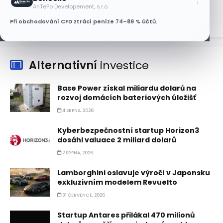
›
7 SRPNA, 2026
AnTePo Developement, s.r.o.
Při obchodování CFD ztrácí peníze 74–89 % účtů.
Alternativní
investice
Base Power získal miliardu dolarů na
rozvoj domácích bateriových úložišť
4 SRPNA, 2026
Kyberbezpečnostní startup Horizon3
dosáhl valuace 2 miliard dolarů
2 SRPNA, 2026
Lamborghini oslavuje výročí v Japonsku
exkluzivním modelem Revuelto
31 ČERVENCE, 2026
Startup Antares přilákal 470 milionů