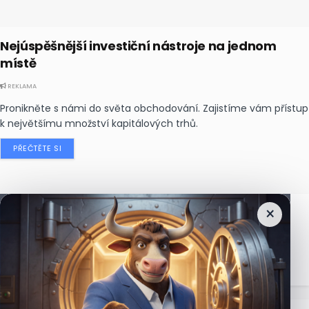
Nejúspěšnější investiční nástroje na jednom
místě
REKLAMA
Pronikněte s námi do světa obchodování. Zajistíme vám přístup
k největšímu množství kapitálových trhů.
PŘEČTĚTE SI
×
Nejčtenější
zprávy