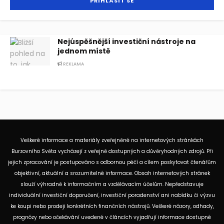
Nejúspěšnější investiční nástroje na
jednom místě
REKLAMA
Veškeré informace a materiály zveřejněné na internetových stránkách
Burzovního Světa vycházejí z veřejně dostupných a důvěryhodných zdrojů. Při
jejich zpracování je postupováno s odbornou péčí a cílem poskytovat čtenářům
objektivní, aktuální a srozumitelné informace. Obsah internetových stránek
slouží výhradně k informačním a vzdělávacím účelům. Nepředstavuje
individuální investiční doporučení, investiční poradenství ani nabídku či výzvu
ke koupi nebo prodeji konkrétních finančních nástrojů. Veškeré názory, odhady,
prognózy nebo očekávání uvedené v článcích vyjadřují informace dostupné