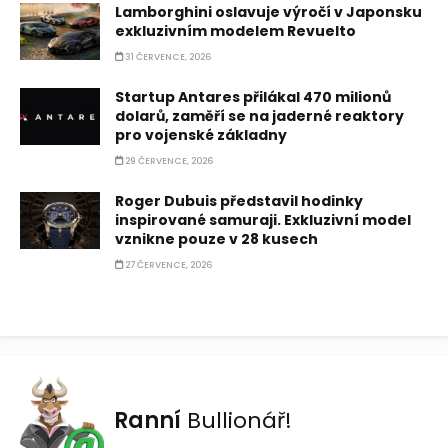
Lamborghini oslavuje výročí v Japonsku
exkluzivním modelem Revuelto
31 ČERVENCE, 2026
Startup Antares přilákal 470 milionů
dolarů, zaměří se na jaderné reaktory
pro vojenské základny
29 ČERVENCE, 2026
Roger Dubuis představil hodinky
inspirované samuraji. Exkluzivní model
vznikne pouze v 28 kusech
27 ČERVENCE, 2026
Ranní
Bullionář!