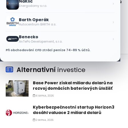
NaKlíč
Nasdaq 100 za čtyři dny 3,5 bilionu dolarů
›
Energodomy s.r.o.
6 SRPNA, 2026
Barth Operák
Micron posílil o 7,6 % a zvýšil podíl na
›
Autocentrum BARTH a.s.
trhu DRAM
5 SRPNA, 2026
Benecko
›
AnTePo Developement, s.r.o.
Při obchodování CFD ztrácí peníze 74–89 % účtů.
Alternativní
investice
Base Power získal miliardu dolarů na
rozvoj domácích bateriových úložišť
4 SRPNA, 2026
Kyberbezpečnostní startup Horizon3
dosáhl valuace 2 miliard dolarů
2 SRPNA, 2026