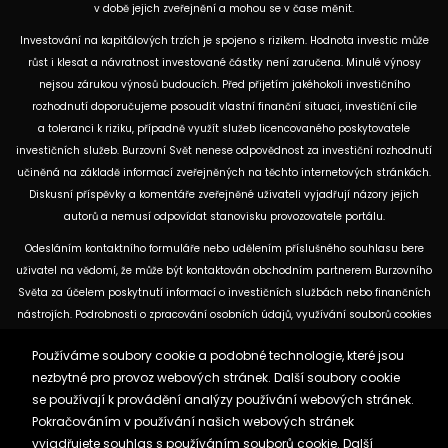
v době jejich zveřejnění a mohou se v čase měnit.
Investování na kapitálových trzích je spojeno s rizikem. Hodnota investic může
růst i klesat a návratnost investované částky není zaručena. Minulé výnosy
nejsou zárukou výnosů budoucích. Před přijetím jakéhokoli investičního
rozhodnutí doporučujeme posoudit vlastní finanční situaci, investiční cíle
a toleranci k riziku, případně využít služeb licencovaného poskytovatele
investičních služeb. Burzovní Svět nenese odpovědnost za investiční rozhodnutí
učiněná na základě informací zveřejněných na těchto internetových stránkách.
Diskusní příspěvky a komentáře zveřejněné uživateli vyjadřují názory jejich
autorů a nemusí odpovídat stanovisku provozovatele portálu.
Odesláním kontaktního formuláře nebo udělením příslušného souhlasu bere
uživatel na vědomí, že může být kontaktován obchodním partnerem Burzovního
Světa za účelem poskytnutí informací o investičních službách nebo finančních
nástrojích. Podrobnosti o zpracování osobních údajů, využívání souborů cookies
a obchodních partnerech jsou uvedeny v příslušných dokumentech
Používáme soubory cookie a podobné technologie, které jsou
dostupných na těchto internetových stránkách. U jednotlivých článků mohou
nezbytné pro provoz webových stránek. Další soubory cookie
být uvedeny informace o použitých zdrojích, datu původní analýzy nebo datu,
se používají k provádění analýzy používání webových stránek.
ke kterému se vztahují uvedené tržní údaje.
Pokračováním v používání našich webových stránek
vyjadřujete souhlas s používáním souborů cookie. Další