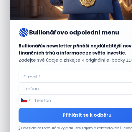
Bullionářovo odpolední menu
Bullionářův newsletter přináší nejdůležitější nov
Aktuální
příležitosti
finančních trhů a informace ze světa investic.
Zadejte své údaje a získejte 4 originální e-booky Z
CO HÝBE TRHEM
Přihlásit se k odběru
Akcie Micron klesají, ale nejhoršímu
Odesláním formuláře vyjadřujete zájem o kontaktování lic