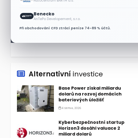
Autocentrum BARTH a.s.
Benecko
Lisa Su zlehčuje Muskův
AnTePo Developement, s.r.o.
závazek vůči Nvidii. Akcie AMD
Při obchodování CFD ztrácí peníze 74–89 % účtů.
po výsledcích klesají
6 SRPNA, 2026
Alternativní
investice
Base Power získal miliardu
dolarů na rozvoj domácích
bateriových úložišť
4 SRPNA, 2026
Kyberbezpečnostní startup
Horizon3 dosáhl valuace 2
miliard dolarů