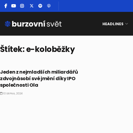
HEADLINES
Štítek:
e-koloběžky
AKCIE
Jeden z nejmladších miliardářů
zdvojnásobí své jmění díky IPO
společnosti Ola
10 SRPNA, 2024