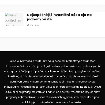
Nejúspěšnější investiční nástroje na
jednom místě
REKLAMA
Veškeré informace a materiály zveřejněné na internetových stránkách
Burzovního Světa vycházejí z veřejně dostupných a důvěryhodných zdrojů. Při
jejich zpracování je postupováno s odbornou péčí a cílem poskytovat čtenářům
objektivní, aktuální a srozumitelné informace. Obsah internetových stránek
slouží výhradně k informačním a vzdělávacím účelům. Nepředstavuje
individuální investiční doporučení, investiční poradenství ani nabídku či výzvu
ke koupi nebo prodeji konkrétních finančních nástrojů. Veškeré názory, odhady,
prognózy nebo očekávání uvedené v článcích vyjadřují informace dostupné
v době jejich zveřejnění a mohou se v čase měnit.