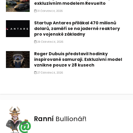
exkluzivním modelem Revuelto
31 ČERVENCE, 2026
Startup Antares přilákal 470 milionů
dolarů, zaměří se na jaderné reaktory
pro vojenské základny
29 ČERVENCE, 2026
Roger Dubuis představil hodinky
inspirované samuraji. Exkluzivní model
vznikne pouze v 28 kusech
27 ČERVENCE, 2026
Ranní
Bullionář!