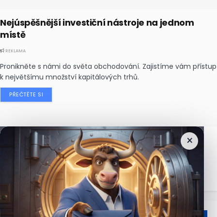
Nejúspěšnější investiční nástroje na jednom
místě
REKLAMA
Pronikněte s námi do světa obchodování. Zajistíme vám přístup
k největšímu množství kapitálových trhů.
PŘEČTĚTE SI
×
Nejčtenější
zprávy