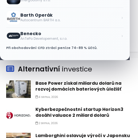
Energodomy s.r.o.
6 SRPNA, 2026
Barth Operák
Micron posílil o 7,6 % a zvýšil podíl na
›
Autocentrum BARTH a.s.
trhu DRAM
5 SRPNA, 2026
Benecko
›
AnTePo Developement, s.r.o.
Při obchodování CFD ztrácí peníze 74–89 % účtů.
Alternativní
investice
Base Power získal miliardu dolarů na
rozvoj domácích bateriových úložišť
4 SRPNA, 2026
Kyberbezpečnostní startup Horizon3
dosáhl valuace 2 miliard dolarů
2 SRPNA, 2026
Lamborghini oslavuje výročí v Japonsku