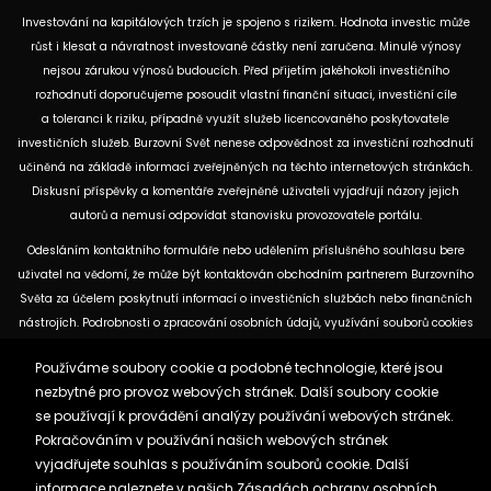
Investování na kapitálových trzích je spojeno s rizikem. Hodnota investic může
růst i klesat a návratnost investované částky není zaručena. Minulé výnosy
nejsou zárukou výnosů budoucích. Před přijetím jakéhokoli investičního
rozhodnutí doporučujeme posoudit vlastní finanční situaci, investiční cíle
a toleranci k riziku, případně využít služeb licencovaného poskytovatele
investičních služeb. Burzovní Svět nenese odpovědnost za investiční rozhodnutí
učiněná na základě informací zveřejněných na těchto internetových stránkách.
Diskusní příspěvky a komentáře zveřejněné uživateli vyjadřují názory jejich
autorů a nemusí odpovídat stanovisku provozovatele portálu.
Odesláním kontaktního formuláře nebo udělením příslušného souhlasu bere
uživatel na vědomí, že může být kontaktován obchodním partnerem Burzovního
Světa za účelem poskytnutí informací o investičních službách nebo finančních
nástrojích. Podrobnosti o zpracování osobních údajů, využívání souborů cookies
a obchodních partnerech jsou uvedeny v příslušných dokumentech
Používáme soubory cookie a podobné technologie, které jsou
dostupných na těchto internetových stránkách. U jednotlivých článků mohou
nezbytné pro provoz webových stránek. Další soubory cookie
být uvedeny informace o použitých zdrojích, datu původní analýzy nebo datu,
se používají k provádění analýzy používání webových stránek.
ke kterému se vztahují uvedené tržní údaje.
Pokračováním v používání našich webových stránek
vyjadřujete souhlas s používáním souborů cookie. Další
Zásady ochrany osobních údajů a cookies
informace naleznete v našich
Zásadách ochrany osobních