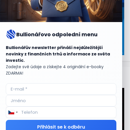
Bullionářovo odpolední menu
Bullionářův newsletter přináší nejdůležitější
novinky z finančních trhů a informace ze světa
investic.
Zadejte své údaje a získejte 4 originální e-booky
ZDARMA!
Aktuální
příležitosti
Přihlásit se k odběru