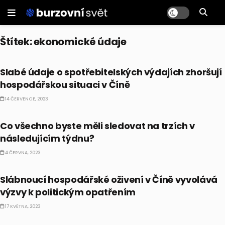
Štítek:
ekonomické údaje
EKONOMIKA
Slabé údaje o spotřebitelských výdajích zhoršují
hospodářskou situaci v Číně
14 ČERVENCE, 2023
BULLIONÁŘ RECAP
Co všechno byste měli sledovat na trzích v
následujícím týdnu?
4 ČERVNA, 2023
EKONOMIKA
Slábnoucí hospodářské oživení v Číně vyvolává
výzvy k politickým opatřením
17 KVĚTNA, 2023
NEJNOVĚJŠÍ ZPRÁVY ZE SVĚTA