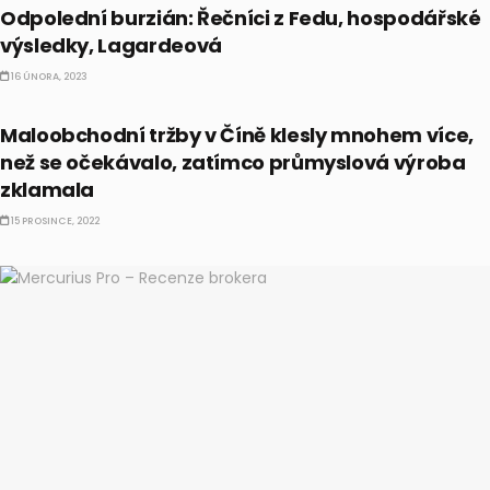
Odpolední burzián: Řečníci z Fedu, hospodářské
výsledky, Lagardeová
16 ÚNORA, 2023
EKONOMIKA
Maloobchodní tržby v Číně klesly mnohem více,
než se očekávalo, zatímco průmyslová výroba
zklamala
15 PROSINCE, 2022