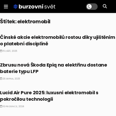
Štítek:
elektromobil
AKCIE
Čínské akcie elektromobilů rostou díky ujištěním
o platební disciplíně
15 ZÁŘÍ, 2025
ČESKO
Zbrusu nová Škoda Epiq na elektřinu dostane
baterie typu LFP
26 SRPNA, 2025
ALTERNATIVNÍ INVESTICE
Lucid Air Pure 2025: luxusní elektromobil s
pokročilou technologií
16 PROSINCE, 2024
ALTERNATIVNÍ INVESTICE