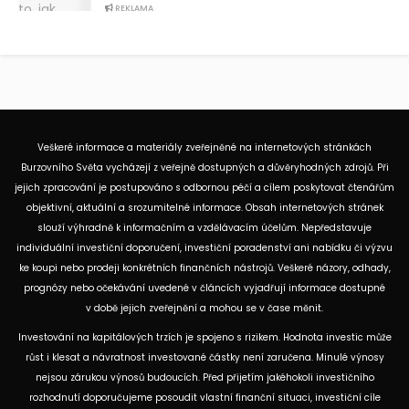
REKLAMA
Veškeré informace a materiály zveřejněné na internetových stránkách
Burzovního Světa vycházejí z veřejně dostupných a důvěryhodných zdrojů. Při
jejich zpracování je postupováno s odbornou péčí a cílem poskytovat čtenářům
objektivní, aktuální a srozumitelné informace. Obsah internetových stránek
slouží výhradně k informačním a vzdělávacím účelům. Nepředstavuje
individuální investiční doporučení, investiční poradenství ani nabídku či výzvu
ke koupi nebo prodeji konkrétních finančních nástrojů. Veškeré názory, odhady,
prognózy nebo očekávání uvedené v článcích vyjadřují informace dostupné
v době jejich zveřejnění a mohou se v čase měnit.
Investování na kapitálových trzích je spojeno s rizikem. Hodnota investic může
růst i klesat a návratnost investované částky není zaručena. Minulé výnosy
nejsou zárukou výnosů budoucích. Před přijetím jakéhokoli investičního
rozhodnutí doporučujeme posoudit vlastní finanční situaci, investiční cíle