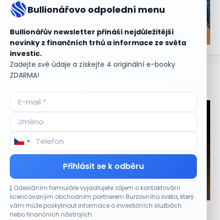
Bullionářovo odpolední menu
Bullionářův newsletter přináší nejdůležitější
novinky z finančních trhů a informace ze světa
investic.
Zadejte své údaje a získejte 4 originální e-booky
ZDARMA!
Aktuální
příležitosti
Přihlásit se k odběru
Odesláním formuláře vyjadřujete zájem o kontaktování
CO HÝBE TRHEM
licencovaným obchodním partnerem Burzovního světa, který
vám může poskytnout informace o investičních službách
Akcie Sandisk po výsledcích klesají. Analytici
nebo finančních nástrojích.