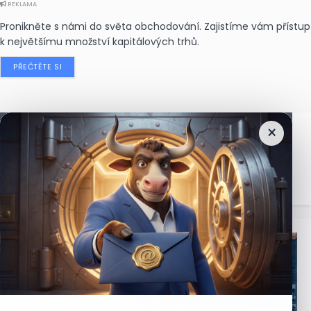
REKLAMA
Pronikněte s námi do světa obchodování. Zajistíme vám přístup
k největšímu množství kapitálových trhů.
PŘEČTĚTE SI
×
Nejčtenější
zprávy