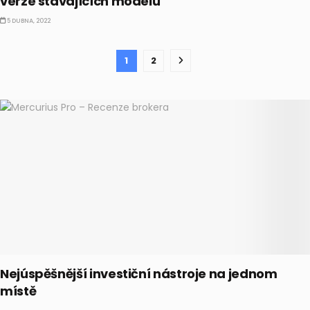
verze stávajících modelů
5 DUBNA, 2022
1
2
Nejúspěšnější investiční nástroje na jednom
místě