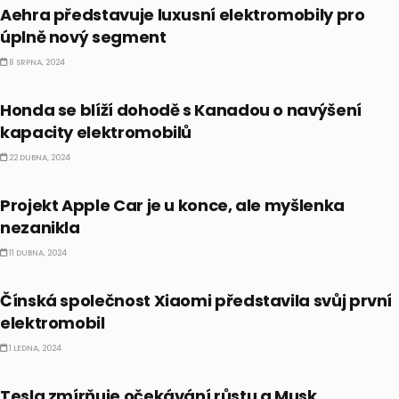
Aehra představuje luxusní elektromobily pro
úplně nový segment
8 SRPNA, 2024
EKONOMIKA
Honda se blíží dohodě s Kanadou o navýšení
kapacity elektromobilů
22 DUBNA, 2024
AKCIE
Projekt Apple Car je u konce, ale myšlenka
nezanikla
11 DUBNA, 2024
AKCIE
Čínská společnost Xiaomi představila svůj první
elektromobil
1 LEDNA, 2024
AKCIE
Tesla zmírňuje očekávání růstu a Musk