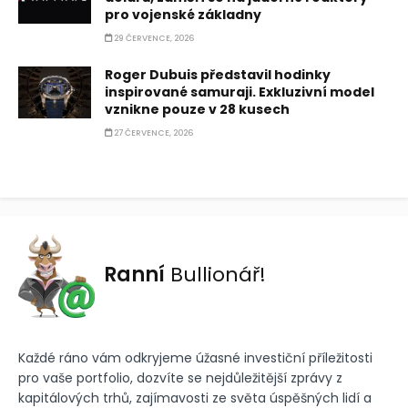
pro vojenské základny
29 ČERVENCE, 2026
Roger Dubuis představil hodinky
inspirované samuraji. Exkluzivní model
vznikne pouze v 28 kusech
27 ČERVENCE, 2026
Ranní
Bullionář!
Každé ráno vám odkryjeme úžasné investiční příležitosti
pro vaše portfolio, dozvíte se nejdůležitější zprávy z
kapitálových trhů, zajímavosti ze světa úspěšných lidí a