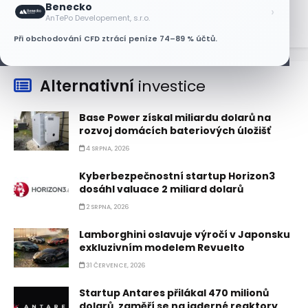
Benecko
›
AnTePo Developement, s.r.o.
Při obchodování CFD ztrácí peníze 74–89 % účtů.
Alternativní
investice
Base Power získal miliardu dolarů na
rozvoj domácích bateriových úložišť
4 SRPNA, 2026
Kyberbezpečnostní startup Horizon3
dosáhl valuace 2 miliard dolarů
2 SRPNA, 2026
Lamborghini oslavuje výročí v Japonsku
exkluzivním modelem Revuelto
31 ČERVENCE, 2026
Startup Antares přilákal 470 milionů
dolarů, zaměří se na jaderné reaktory