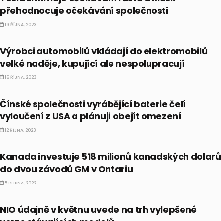
přehodnocuje očekávání společnosti
19 ŘÍJNA, 2023
AKCIE
Výrobci automobilů vkládají do elektromobilů
velké naděje, kupující ale nespolupracují
16 ŘÍJNA, 2023
AKCIE
Čínské společnosti vyrábějící baterie čelí
vyloučení z USA a plánují obejít omezení
12 ŘÍJNA, 2023
AKCIE
Kanada investuje 518 milionů kanadských dolarů
do dvou závodů GM v Ontariu
5 DUBNA, 2022
AKCIE
NIO údajně v květnu uvede na trh vylepšené