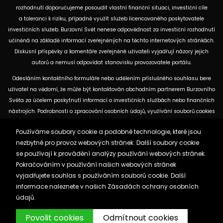
rozhodnutí doporučujeme posoudit vlastní finanční situaci, investiční cíle
a toleranci k riziku, případně využít služeb licencovaného poskytovatele
investičních služeb. Burzovní Svět nenese odpovědnost za investiční rozhodnutí
učiněná na základě informací zveřejněných na těchto internetových stránkách.
Diskusní příspěvky a komentáře zveřejněné uživateli vyjadřují názory jejich
autorů a nemusí odpovídat stanovisku provozovatele portálu.
Odesláním kontaktního formuláře nebo udělením příslušného souhlasu bere
uživatel na vědomí, že může být kontaktován obchodním partnerem Burzovního
Světa za účelem poskytnutí informací o investičních službách nebo finančních
nástrojích. Podrobnosti o zpracování osobních údajů, využívání souborů cookies
a obchodních partnerech jsou uvedeny v příslušných dokumentech
Používáme soubory cookie a podobné technologie, které jsou
dostupných na těchto internetových stránkách. U jednotlivých článků mohou
nezbytné pro provoz webových stránek. Další soubory cookie
být uvedeny informace o použitých zdrojích, datu původní analýzy nebo datu,
se používají k provádění analýzy používání webových stránek.
ke kterému se vztahují uvedené tržní údaje.
Pokračováním v používání našich webových stránek
vyjadřujete souhlas s používáním souborů cookie. Další
Zásady ochrany osobních údajů a cookies
informace naleznete v našich
Zásadách ochrany osobních
Reklama
Kontakt
údajů.
Burzovnisvet.cz © 2026
Povolit cookies
Odmítnout cookies