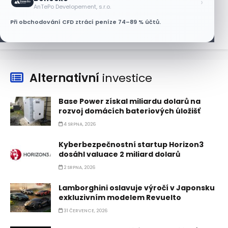
AT&T a Verizonu
›
AnTePo Developement, s.r.o.
6 SRPNA, 2026
Při obchodování CFD ztrácí peníze 74–89 % účtů.
Alternativní
investice
Base Power získal miliardu dolarů na
rozvoj domácích bateriových úložišť
4 SRPNA, 2026
Kyberbezpečnostní startup Horizon3
dosáhl valuace 2 miliard dolarů
2 SRPNA, 2026
Lamborghini oslavuje výročí v Japonsku
exkluzivním modelem Revuelto
31 ČERVENCE, 2026