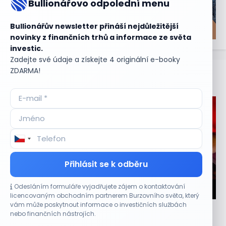
Bullionářovo odpolední menu
Bullionářův newsletter přináší nejdůležitější
novinky z finančních trhů a informace ze světa
investic.
Zadejte své údaje a získejte 4 originální e-booky
ZDARMA!
Aktuální
příležitosti
Přihlásit se k odběru
Odesláním formuláře vyjadřujete zájem o kontaktování
CO HÝBE TRHEM
licencovaným obchodním partnerem Burzovního světa, který
vám může poskytnout informace o investičních službách
Objednávky DoorDash vzrostly téměř o 28 %,
nebo finančních nástrojích.
akcie rostou