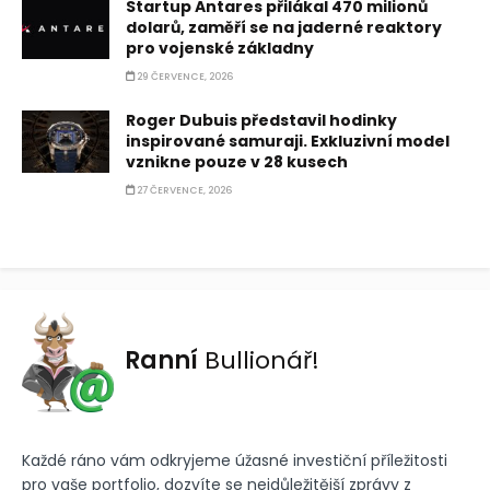
Startup Antares přilákal 470 milionů
dolarů, zaměří se na jaderné reaktory
pro vojenské základny
29 ČERVENCE, 2026
Roger Dubuis představil hodinky
inspirované samuraji. Exkluzivní model
vznikne pouze v 28 kusech
27 ČERVENCE, 2026
Ranní
Bullionář!
Každé ráno vám odkryjeme úžasné investiční příležitosti
pro vaše portfolio, dozvíte se nejdůležitější zprávy z