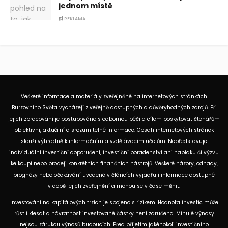
jednom místě
REKLAMA
Veškeré informace a materiály zveřejněné na internetových stránkách
Burzovního Světa vycházejí z veřejně dostupných a důvěryhodných zdrojů. Při
jejich zpracování je postupováno s odbornou péčí a cílem poskytovat čtenářům
objektivní, aktuální a srozumitelné informace. Obsah internetových stránek
slouží výhradně k informačním a vzdělávacím účelům. Nepředstavuje
individuální investiční doporučení, investiční poradenství ani nabídku či výzvu
ke koupi nebo prodeji konkrétních finančních nástrojů. Veškeré názory, odhady,
prognózy nebo očekávání uvedené v článcích vyjadřují informace dostupné
v době jejich zveřejnění a mohou se v čase měnit.
Investování na kapitálových trzích je spojeno s rizikem. Hodnota investic může
růst i klesat a návratnost investované částky není zaručena. Minulé výnosy
nejsou zárukou výnosů budoucích. Před přijetím jakéhokoli investičního