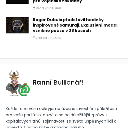
pro vojenské základny
29 ČERVENCE, 2026
Roger Dubuis představil hodinky
inspirované samuraji. Exkluzivní model
vznikne pouze v 28 kusech
27 ČERVENCE, 2026
Ranní
Bullionář!
Každé ráno vám odkryjeme úžasné investiční příležitosti
pro vaše portfolio, dozvíte se nejdůležitější zprávy z
kapitálových trhů, zajímavosti ze světa úspěšných lidí a
projektů, tipy na knihy a mnoho dalšího.