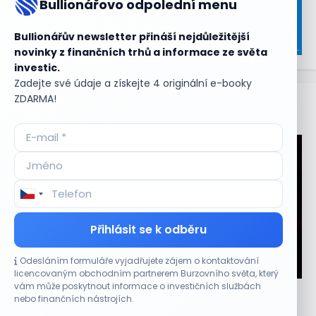
Bullionářovo odpolední menu
Bullionářův newsletter přináší nejdůležitější
novinky z finančních trhů a informace ze světa
investic.
Zadejte své údaje a získejte 4 originální e-booky
ZDARMA!
Aktuální
příležitosti
Přihlásit se k odběru
Odesláním formuláře vyjadřujete zájem o kontaktování
CO HÝBE TRHEM
licencovaným obchodním partnerem Burzovního světa, který
vám může poskytnout informace o investičních službách
Plány Starlinku srazily akcie T-Mobile, AT&T a
nebo finančních nástrojích.
Verizonu