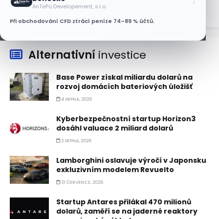
›
AnTePo Developement, s.r.o.
Při obchodování CFD ztrácí peníze 74–89 % účtů.
Alternativní
investice
Base Power získal miliardu dolarů na
rozvoj domácích bateriových úložišť
4 SRPNA, 2026
Kyberbezpečnostní startup Horizon3
dosáhl valuace 2 miliard dolarů
2 SRPNA, 2026
Lamborghini oslavuje výročí v Japonsku
exkluzivním modelem Revuelto
31 ČERVENCE, 2026
Startup Antares přilákal 470 milionů
dolarů, zaměří se na jaderné reaktory