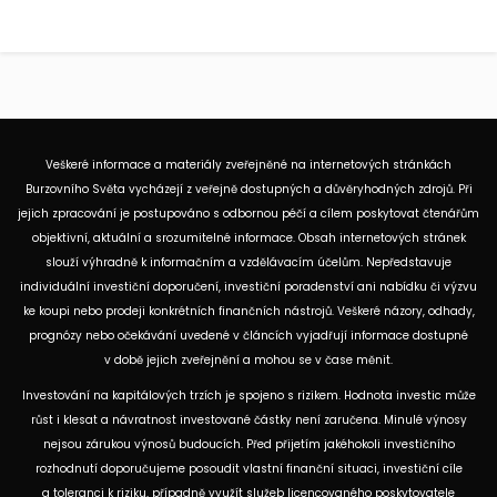
Veškeré informace a materiály zveřejněné na internetových stránkách
Burzovního Světa vycházejí z veřejně dostupných a důvěryhodných zdrojů. Při
jejich zpracování je postupováno s odbornou péčí a cílem poskytovat čtenářům
objektivní, aktuální a srozumitelné informace. Obsah internetových stránek
slouží výhradně k informačním a vzdělávacím účelům. Nepředstavuje
individuální investiční doporučení, investiční poradenství ani nabídku či výzvu
ke koupi nebo prodeji konkrétních finančních nástrojů. Veškeré názory, odhady,
prognózy nebo očekávání uvedené v článcích vyjadřují informace dostupné
v době jejich zveřejnění a mohou se v čase měnit.
Investování na kapitálových trzích je spojeno s rizikem. Hodnota investic může
růst i klesat a návratnost investované částky není zaručena. Minulé výnosy
nejsou zárukou výnosů budoucích. Před přijetím jakéhokoli investičního
rozhodnutí doporučujeme posoudit vlastní finanční situaci, investiční cíle
a toleranci k riziku, případně využít služeb licencovaného poskytovatele