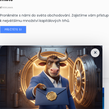
REKLAMA
Pronikněte s námi do světa obchodování. Zajistíme vám přístup
k největšímu množství kapitálových trhů.
PŘEČTĚTE SI
×
Nejčtenější
zprávy