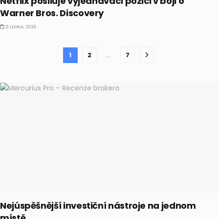
Netflix posiluje vyjednávací pozici v boji o
Warner Bros. Discovery
21 LEDNA, 2026
1
2
…
7
Nejúspěšnější investiční nástroje na jednom
místě