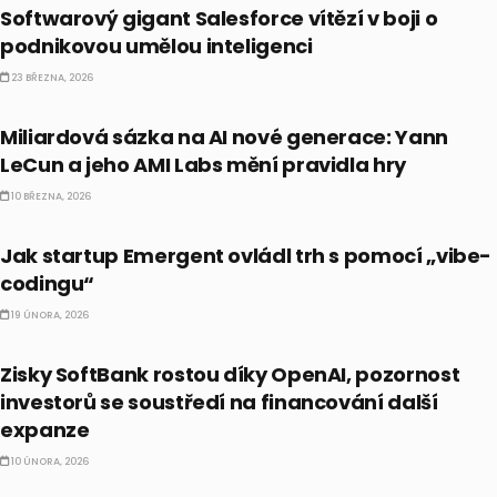
Softwarový gigant Salesforce vítězí v boji o
podnikovou umělou inteligenci
23 BŘEZNA, 2026
ALTERNATIVNÍ INVESTICE
Miliardová sázka na AI nové generace: Yann
LeCun a jeho AMI Labs mění pravidla hry
10 BŘEZNA, 2026
ALTERNATIVNÍ INVESTICE
Jak startup Emergent ovládl trh s pomocí „vibe-
codingu“
19 ÚNORA, 2026
AKCIE
Zisky SoftBank rostou díky OpenAI, pozornost
investorů se soustředí na financování další
expanze
10 ÚNORA, 2026
DIVIDENDY