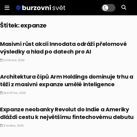
Štítek:
expanze
AI
Masivní růst akcií Innodata odráží přelomové
výsledky a hlad po datech pro AI
2 ČERVNA, 2026
AI
Architektura čipů Arm Holdings dominuje trhu a
těží z masivní expanze umělé inteligence
24 KVĚTNA, 2026
ALTERNATIVNÍ INVESTICE
Expanze neobanky Revolut do Indie a Ameriky
dláždí cestu k největšímu fintechovému debutu
21 DUBNA, 2026
AI