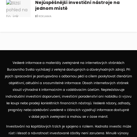
Nejúspěšnější investiční nástroje na
jednom místě
REKLAMA
Veškeré informace a materiály zveřejněné na internetových stránkách
Burzovního Světa vycházejí z veřejně dostupných a důvěryhodných zdrojů. Při
jejich zpracování je postupováno s odbornou péčí a cílem poskytovat čtenářům
objektivní, aktuální a srozumitelné informace. Obsah internetových stránek
slouží výhradně k informačním a vzdělávacím účelům. Nepředstavuje
individuální investiční doporučení, investiční poradenství ani nabídku či výzvu
ke koupi nebo prodeji konkrétních finančních nástrojů. Veškeré názory, odhady,
prognózy nebo očekávání uvedené v článcích vyjadřují informace dostupné
v době jejich zveřejnění a mohou se v čase měnit.
Investování na kapitálových trzích je spojeno s rizikem. Hodnota investic může
růst i klesat a návratnost investované částky není zaručena. Minulé výnosy