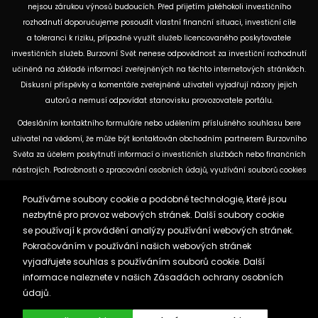
nejsou zárukou výnosů budoucích. Před přijetím jakéhokoli investičního
rozhodnutí doporučujeme posoudit vlastní finanční situaci, investiční cíle
a toleranci k riziku, případně využít služeb licencovaného poskytovatele
investičních služeb. Burzovní Svět nenese odpovědnost za investiční rozhodnutí
učiněná na základě informací zveřejněných na těchto internetových stránkách.
Diskusní příspěvky a komentáře zveřejněné uživateli vyjadřují názory jejich
autorů a nemusí odpovídat stanovisku provozovatele portálu.
Odesláním kontaktního formuláře nebo udělením příslušného souhlasu bere
uživatel na vědomí, že může být kontaktován obchodním partnerem Burzovního
Světa za účelem poskytnutí informací o investičních službách nebo finančních
nástrojích. Podrobnosti o zpracování osobních údajů, využívání souborů cookies
a obchodních partnerech jsou uvedeny v příslušných dokumentech
Používáme soubory cookie a podobné technologie, které jsou
dostupných na těchto internetových stránkách. U jednotlivých článků mohou
nezbytné pro provoz webových stránek. Další soubory cookie
být uvedeny informace o použitých zdrojích, datu původní analýzy nebo datu,
se používají k provádění analýzy používání webových stránek.
ke kterému se vztahují uvedené tržní údaje.
Pokračováním v používání našich webových stránek
vyjadřujete souhlas s používáním souborů cookie. Další
Zásady ochrany osobních údajů a cookies
informace naleznete v našich
Zásadách ochrany osobních
Reklama
Kontakt
údajů.
Burzovnisvet.cz © 2026