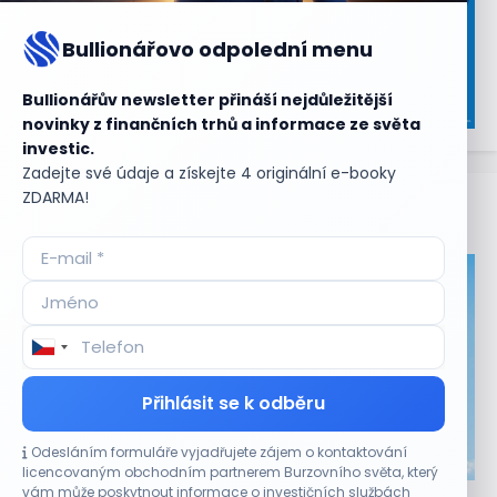
Bullionářovo odpolední menu
Bullionářův newsletter přináší nejdůležitější
novinky z finančních trhů a informace ze světa
investic.
Zadejte své údaje a získejte 4 originální e-booky
ZDARMA!
Aktuální
příležitosti
Přihlásit se k odběru
Odesláním formuláře vyjadřujete zájem o kontaktování
CO HÝBE TRHEM
licencovaným obchodním partnerem Burzovního světa, který
vám může poskytnout informace o investičních službách