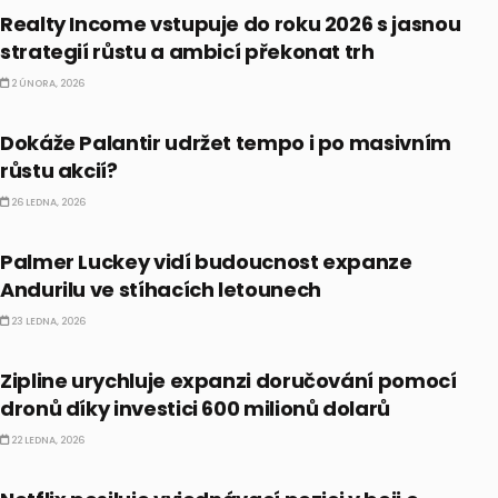
Realty Income vstupuje do roku 2026 s jasnou
strategií růstu a ambicí překonat trh
2 ÚNORA, 2026
AKCIE
Dokáže Palantir udržet tempo i po masivním
růstu akcií?
26 LEDNA, 2026
ALTERNATIVNÍ INVESTICE
Palmer Luckey vidí budoucnost expanze
Andurilu ve stíhacích letounech
23 LEDNA, 2026
ALTERNATIVNÍ INVESTICE
Zipline urychluje expanzi doručování pomocí
dronů díky investici 600 milionů dolarů
22 LEDNA, 2026
AKCIE