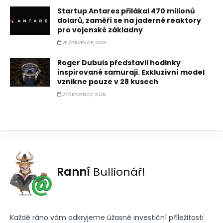
Startup Antares přilákal 470 milionů
dolarů, zaměří se na jaderné reaktory
pro vojenské základny
29 ČERVENCE, 2026
Roger Dubuis představil hodinky
inspirované samuraji. Exkluzivní model
vznikne pouze v 28 kusech
27 ČERVENCE, 2026
Ranní
Bullionář!
Každé ráno vám odkryjeme úžasné investiční příležitosti