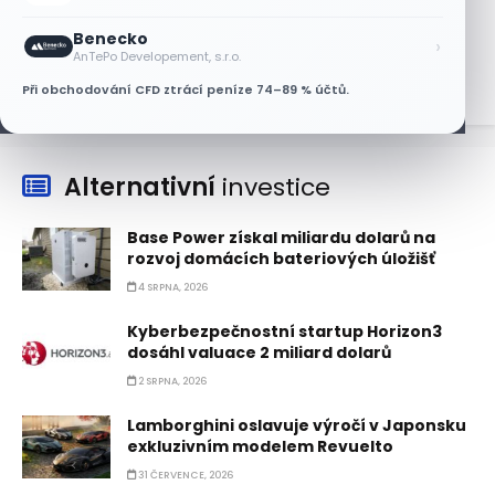
Nvidii. Akcie AMD po výsledcích klesají
Benecko
›
6 SRPNA, 2026
AnTePo Developement, s.r.o.
Při obchodování CFD ztrácí peníze 74–89 % účtů.
Alternativní
investice
Base Power získal miliardu dolarů na
rozvoj domácích bateriových úložišť
4 SRPNA, 2026
Kyberbezpečnostní startup Horizon3
dosáhl valuace 2 miliard dolarů
2 SRPNA, 2026
Lamborghini oslavuje výročí v Japonsku
exkluzivním modelem Revuelto
31 ČERVENCE, 2026