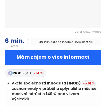
Zdroj: Getty images
6 min.
Přihlaste se k odběru newsletteru
čtení
Mám zájem o více informací
INOD
65,48
-5,61 %
Akcie společnosti
Innodata
(INOD)
-5,61 %
zaznamenaly v průběhu uplynulého měsíce
masivní nárůst o 149 % pod vlivem
výsledků