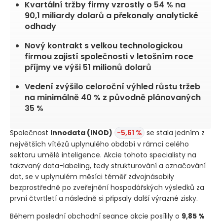
Kvartální tržby firmy vzrostly o 54 % na
90,1 miliardy dolarů a překonaly analytické
odhady
Nový kontrakt s velkou technologickou
firmou zajistí společnosti v letošním roce
příjmy ve výši 51 milionů dolarů
Vedení zvýšilo celoroční výhled růstu tržeb
na minimálně 40 % z původně plánovaných
35 %
Společnost
Innodata
(INOD)
-5,61 %
se stala jedním z
největších vítězů uplynulého období v rámci celého
sektoru umělé inteligence. Akcie tohoto specialisty na
takzvaný data-labeling, tedy strukturování a označování
dat, se v uplynulém měsíci téměř zdvojnásobily
bezprostředně po zveřejnění hospodářských výsledků za
první čtvrtletí a následně si připsaly další výrazné zisky.
Během poslední obchodní seance akcie posílily o
9,85 %