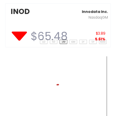
INOD
Innodata Inc.
NasdaqGM
$65.48
$3.89
5.61%