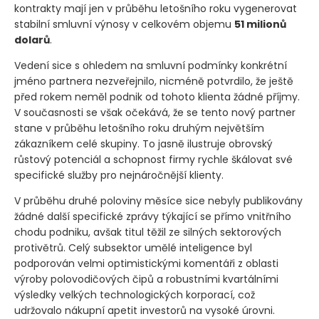
kontrakty mají jen v průběhu letošního roku vygenerovat
stabilní smluvní výnosy v celkovém objemu
51 milionů
dolarů
.
Vedení sice s ohledem na smluvní podmínky konkrétní
jméno partnera nezveřejnilo, nicméně potvrdilo, že ještě
před rokem neměl podnik od tohoto klienta žádné příjmy.
V současnosti se však očekává, že se tento nový partner
stane v průběhu letošního roku druhým největším
zákazníkem celé skupiny. To jasně ilustruje obrovský
růstový potenciál a schopnost firmy rychle škálovat své
specifické služby pro nejnáročnější klienty.
V průběhu druhé poloviny měsíce sice nebyly publikovány
žádné další specifické zprávy týkající se přímo vnitřního
chodu podniku, avšak titul těžil ze silných sektorových
protivětrů. Celý subsektor umělé inteligence byl
podporován velmi optimistickými komentáři z oblasti
výroby polovodičových čipů a robustními kvartálními
výsledky velkých technologických korporací, což
udržovalo nákupní apetit investorů na vysoké úrovni.