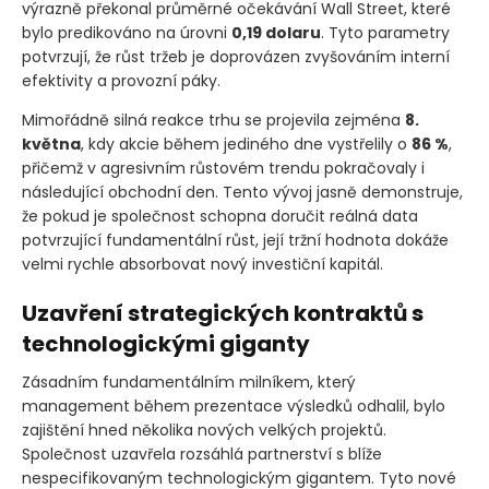
výrazně překonal průměrné očekávání Wall Street, které
bylo predikováno na úrovni
0,19 dolaru
. Tyto parametry
potvrzují, že růst tržeb je doprovázen zvyšováním interní
efektivity a provozní páky.
Mimořádně silná reakce trhu se projevila zejména
8.
května
, kdy akcie během jediného dne vystřelily o
86 %
,
přičemž v agresivním růstovém trendu pokračovaly i
následující obchodní den. Tento vývoj jasně demonstruje,
že pokud je společnost schopna doručit reálná data
potvrzující fundamentální růst, její tržní hodnota dokáže
velmi rychle absorbovat nový investiční kapitál.
Uzavření strategických kontraktů s
technologickými giganty
Zásadním fundamentálním milníkem, který
management během prezentace výsledků odhalil, bylo
zajištění hned několika nových velkých projektů.
Společnost uzavřela rozsáhlá partnerství s blíže
nespecifikovaným technologickým gigantem. Tyto nové