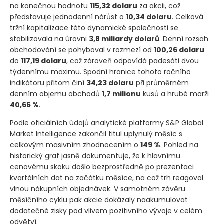
na konečnou hodnotu
115,32 dolaru
za akcii, což
představuje jednodenní nárůst o
10,34 dolaru
. Celková
tržní kapitalizace této dynamické společnosti se
stabilizovala na úrovni
3,8 miliardy dolarů
. Denní rozsah
obchodování se pohyboval v rozmezí od
100,26 dolaru
do
117,19 dolaru
, což zároveň odpovídá padesáti dvou
týdennímu maximu. Spodní hranice tohoto ročního
indikátoru přitom činí
34,23 dolaru
při průměrném
denním objemu obchodů
1,7 milionu
kusů a hrubé marži
40,66 %
.
Podle oficiálních údajů analytické platformy S&P Global
Market Intelligence zakončil titul uplynulý měsíc s
celkovým masivním zhodnocením o
149 %
. Pohled na
historický graf jasně dokumentuje, že k hlavnímu
cenovému skoku došlo bezprostředně po prezentaci
kvartálních dat na začátku měsíce, na což trh reagoval
vlnou nákupních objednávek. V samotném závěru
měsíčního cyklu pak akcie dokázaly naakumulovat
dodatečné zisky pod vlivem pozitivního vývoje v celém
odvětví.