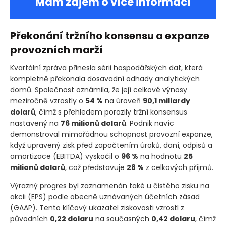
Mám zájem o více informací
Překonání tržního konsensu a expanze
provozních marží
Kvartální zpráva přinesla sérii hospodářských dat, která
kompletně překonala dosavadní odhady analytických
domů. Společnost oznámila, že její celkové výnosy
meziročně vzrostly o
54 %
na úroveň
90,1 miliardy
dolarů
, čímž s přehledem porazily tržní konsensus
nastavený na
76 milionů dolarů
. Podnik navíc
demonstroval mimořádnou schopnost provozní expanze,
když upravený zisk před započtením úroků, daní, odpisů a
amortizace
(EBITDA)
vyskočil o
96 %
na hodnotu
25
milionů dolarů
, což představuje
28 %
z celkových příjmů.
Výrazný progres byl zaznamenán také u čistého zisku na
akcii
(EPS)
podle obecně uznávaných účetních zásad
(GAAP)
. Tento klíčový ukazatel ziskovosti vzrostl z
původních
0,22 dolaru
na současných
0,42 dolaru
, čímž