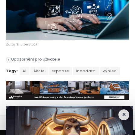
Zdroj: Shutterstock
Upozornění pro uživatele
i
Investiční sentiment v technologickém odvětví prochází výra
Tagy:
AI
Akcie
expanze
innodata
výhled
×