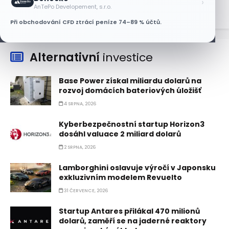
›
AnTePo Developement, s.r.o.
Při obchodování CFD ztrácí peníze 74–89 % účtů.
Alternativní
investice
Base Power získal miliardu dolarů na
rozvoj domácích bateriových úložišť
4 SRPNA, 2026
Kyberbezpečnostní startup Horizon3
dosáhl valuace 2 miliard dolarů
2 SRPNA, 2026
Lamborghini oslavuje výročí v Japonsku
exkluzivním modelem Revuelto
31 ČERVENCE, 2026
Startup Antares přilákal 470 milionů
dolarů, zaměří se na jaderné reaktory