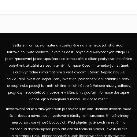
Veškeré informace a materiály zveřejněné na internetových stránkách
Burzovního Světa vycházejí z veřejně dostupných a důvěryhodných zdrojů. Při
jejich zpracování je postupováno s odbornou péčí a cílem poskytovat čtenářům
objektivní, aktuální a srozumitelné informace. Obsah internetových stránek
slouží výhradně k informačním a vzdělávacím účelům. Nepředstavuje
individuální investiční doporučení, investiční poradenství ani nabídku či výzvu
ke koupi nebo prodeji konkrétních finančních nástrojů. Veškeré názory, odhady,
prognózy nebo očekávání uvedené v článcích vyjadřují informace dostupné
v době jejich zveřejnění a mohou se v čase měnit.
Investování na kapitálových trzích je spojeno s rizikem. Hodnota investic může
růst i klesat a návratnost investované částky není zaručena. Minulé výnosy
nejsou zárukou výnosů budoucích. Před přijetím jakéhokoli investičního
rozhodnutí doporučujeme posoudit vlastní finanční situaci, investiční cíle
a toleranci k riziku, případně využít služeb licencovaného poskytovatele