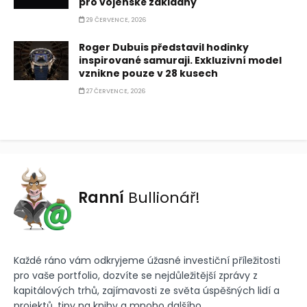
pro vojenské základny
29 ČERVENCE, 2026
Roger Dubuis představil hodinky
inspirované samuraji. Exkluzivní model
vznikne pouze v 28 kusech
27 ČERVENCE, 2026
Ranní
Bullionář!
Každé ráno vám odkryjeme úžasné investiční příležitosti
pro vaše portfolio, dozvíte se nejdůležitější zprávy z
kapitálových trhů, zajímavosti ze světa úspěšných lidí a
projektů, tipy na knihy a mnoho dalšího.