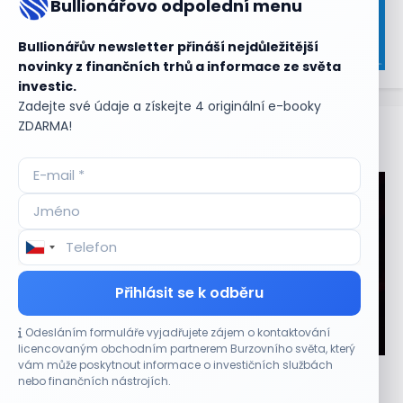
Bullionářovo odpolední menu
Bullionářův newsletter přináší nejdůležitější
novinky z finančních trhů a informace ze světa
investic.
Zadejte své údaje a získejte 4 originální e-booky
ZDARMA!
Aktuální
příležitosti
Přihlásit se k odběru
Odesláním formuláře vyjadřujete zájem o kontaktování
CO HÝBE TRHEM
licencovaným obchodním partnerem Burzovního světa, který
vám může poskytnout informace o investičních službách
Plány Starlinku srazily akcie T-Mobile, AT&T a
nebo finančních nástrojích.
Verizonu