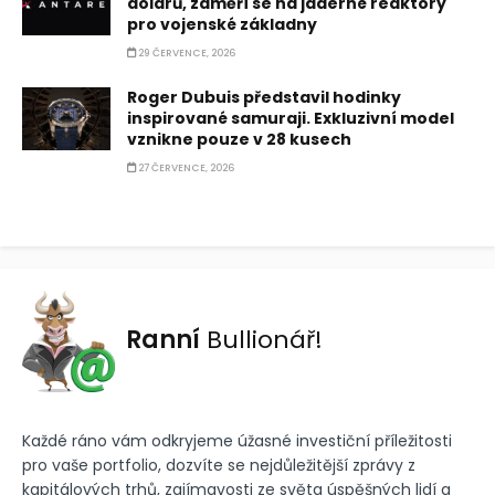
dolarů, zaměří se na jaderné reaktory
pro vojenské základny
29 ČERVENCE, 2026
Roger Dubuis představil hodinky
inspirované samuraji. Exkluzivní model
vznikne pouze v 28 kusech
27 ČERVENCE, 2026
Ranní
Bullionář!
Každé ráno vám odkryjeme úžasné investiční příležitosti
pro vaše portfolio, dozvíte se nejdůležitější zprávy z
kapitálových trhů, zajímavosti ze světa úspěšných lidí a