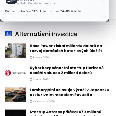
›
7 SRPNA, 2026
AnTePo Developement, s.r.o.
Při obchodování CFD ztrácí peníze 74–89 % účtů.
Alternativní
investice
Base Power získal miliardu dolarů na
rozvoj domácích bateriových úložišť
4 SRPNA, 2026
Kyberbezpečnostní startup Horizon3
dosáhl valuace 2 miliard dolarů
2 SRPNA, 2026
Lamborghini oslavuje výročí v Japonsku
exkluzivním modelem Revuelto
31 ČERVENCE, 2026
Startup Antares přilákal 470 milionů