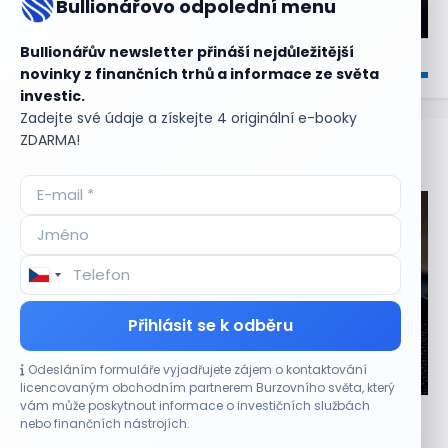
Bullionářovo odpolední menu
Bullionářův newsletter přináší nejdůležitější
novinky z finančních trhů a informace ze světa
investic.
Zadejte své údaje a získejte 4 originální e-booky
ZDARMA!
Aktuální
příležitosti
Přihlásit se k odběru
Odesláním formuláře vyjadřujete zájem o kontaktování
CO HÝBE TRHEM
licencovaným obchodním partnerem Burzovního světa, který
vám může poskytnout informace o investičních službách
Výsledky společností jsou silné. Proč to akciový
nebo finančních nástrojích.
trh zatím neoceňuje?