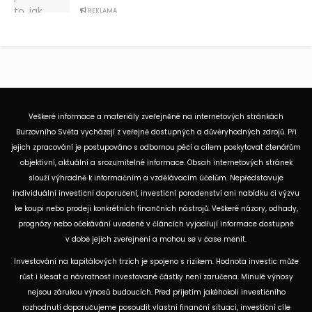
REKLAMA
Veškeré informace a materiály zveřejněné na internetových stránkách
Burzovního Světa vycházejí z veřejně dostupných a důvěryhodných zdrojů. Při
jejich zpracování je postupováno s odbornou péčí a cílem poskytovat čtenářům
objektivní, aktuální a srozumitelné informace. Obsah internetových stránek
slouží výhradně k informačním a vzdělávacím účelům. Nepředstavuje
individuální investiční doporučení, investiční poradenství ani nabídku či výzvu
ke koupi nebo prodeji konkrétních finančních nástrojů. Veškeré názory, odhady,
prognózy nebo očekávání uvedené v článcích vyjadřují informace dostupné
v době jejich zveřejnění a mohou se v čase měnit.
Investování na kapitálových trzích je spojeno s rizikem. Hodnota investic může
růst i klesat a návratnost investované částky není zaručena. Minulé výnosy
nejsou zárukou výnosů budoucích. Před přijetím jakéhokoli investičního
rozhodnutí doporučujeme posoudit vlastní finanční situaci, investiční cíle