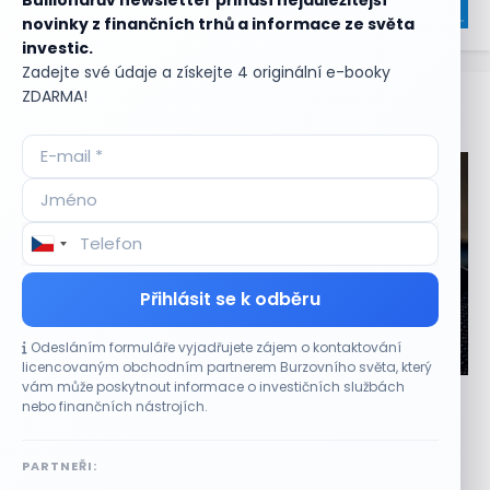
novinky z finančních trhů a informace ze světa
investic.
Zadejte své údaje a získejte 4 originální e-booky
ZDARMA!
Aktuální
příležitosti
Přihlásit se k odběru
Odesláním formuláře vyjadřujete zájem o kontaktování
CO HÝBE TRHEM
licencovaným obchodním partnerem Burzovního světa, který
vám může poskytnout informace o investičních službách
Výsledky společností jsou silné. Proč to akciový
nebo finančních nástrojích.
trh zatím neoceňuje?
8 SRPNA, 2026
PARTNEŘI:
Lepší výsledky tentokrát růst akcií nezaručily Výsledková