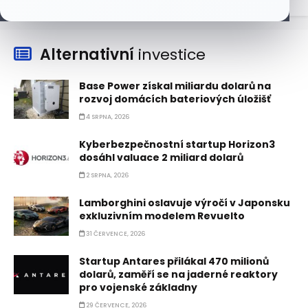
Alternativní
investice
Base Power získal miliardu dolarů na
rozvoj domácích bateriových úložišť
4 SRPNA, 2026
Kyberbezpečnostní startup Horizon3
dosáhl valuace 2 miliard dolarů
2 SRPNA, 2026
Lamborghini oslavuje výročí v Japonsku
exkluzivním modelem Revuelto
31 ČERVENCE, 2026
Startup Antares přilákal 470 milionů
dolarů, zaměří se na jaderné reaktory
pro vojenské základny
29 ČERVENCE, 2026