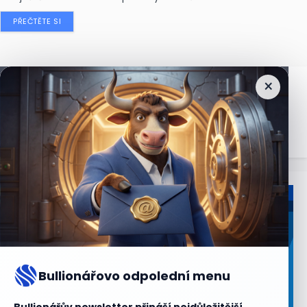
PŘEČTĚTE SI
×
Nejčtenější
zprávy
Bullionářovo odpolední menu
Bullionářův newsletter přináší nejdůležitější