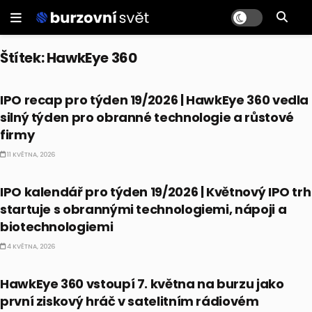
Štítek:
HawkEye 360
IPO
IPO recap pro týden 19/2026 | HawkEye 360 vedla
silný týden pro obranné technologie a růstové
firmy
11 KVĚTNA, 2026
IPO
IPO kalendář pro týden 19/2026 | Květnový IPO trh
startuje s obrannými technologiemi, nápoji a
biotechnologiemi
4 KVĚTNA, 2026
IPO
HawkEye 360 vstoupí 7. května na burzu jako
první ziskový hráč v satelitním rádiovém