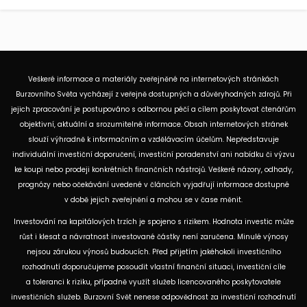
Veškeré informace a materiály zveřejněné na internetových stránkách
Burzovního Světa vycházejí z veřejně dostupných a důvěryhodných zdrojů. Při
jejich zpracování je postupováno s odbornou péčí a cílem poskytovat čtenářům
objektivní, aktuální a srozumitelné informace. Obsah internetových stránek
slouží výhradně k informačním a vzdělávacím účelům. Nepředstavuje
individuální investiční doporučení, investiční poradenství ani nabídku či výzvu
ke koupi nebo prodeji konkrétních finančních nástrojů. Veškeré názory, odhady,
prognózy nebo očekávání uvedené v článcích vyjadřují informace dostupné
v době jejich zveřejnění a mohou se v čase měnit.
Investování na kapitálových trzích je spojeno s rizikem. Hodnota investic může
růst i klesat a návratnost investované částky není zaručena. Minulé výnosy
nejsou zárukou výnosů budoucích. Před přijetím jakéhokoli investičního
rozhodnutí doporučujeme posoudit vlastní finanční situaci, investiční cíle
a toleranci k riziku, případně využít služeb licencovaného poskytovatele
investičních služeb. Burzovní Svět nenese odpovědnost za investiční rozhodnutí