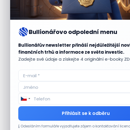
Bullionářovo odpolední menu
Bullionářův newsletter přináší nejdůležitější nov
Aktuální
příležitosti
finančních trhů a informace ze světa investic.
Zadejte své údaje a získejte 4 originální e-booky Z
CO HÝBE TRHEM
Přihlásit se k odběru
Tesla míří na obrovský trh samořiditelných
Odesláním formuláře vyjadřujete zájem o kontaktování lic