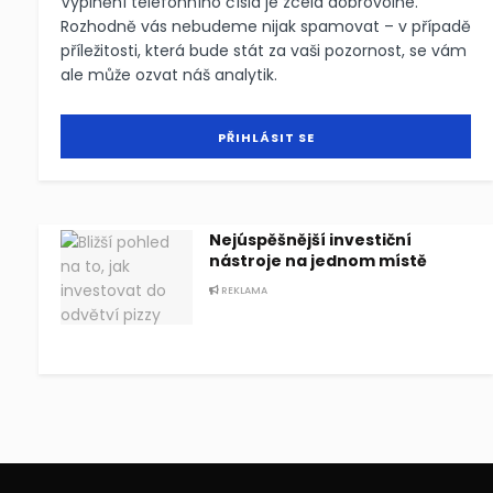
Vyplnění telefonního čísla je zcela dobrovolné.
Rozhodně vás nebudeme nijak spamovat – v případě
příležitosti, která bude stát za vaši pozornost, se vám
ale může ozvat náš analytik.
Nejúspěšnější investiční
nástroje na jednom místě
REKLAMA