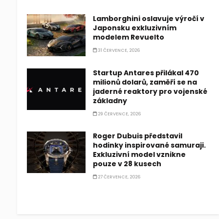
Lamborghini oslavuje výročí v
Japonsku exkluzivním
modelem Revuelto
31 ČERVENCE, 2026
Startup Antares přilákal 470
milionů dolarů, zaměří se na
jaderné reaktory pro vojenské
základny
29 ČERVENCE, 2026
Roger Dubuis představil
hodinky inspirované samuraji.
Exkluzivní model vznikne
pouze v 28 kusech
27 ČERVENCE, 2026