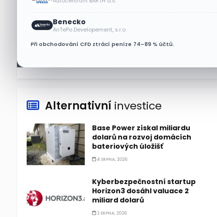
Autocentrum BARTH a.s.
Technologický obrat přidal
Benecko
indexu Nasdaq 100 za čtyři dny
AnTePo Developement, s.r.o.
3,5 bilionu dolarů
Při obchodování CFD ztrácí peníze 74–89 % účtů.
6 SRPNA, 2026
Alternativní
investice
Base Power získal miliardu
dolarů na rozvoj domácích
bateriových úložišť
4 SRPNA, 2026
Kyberbezpečnostní startup
Horizon3 dosáhl valuace 2
miliard dolarů
2 SRPNA, 2026