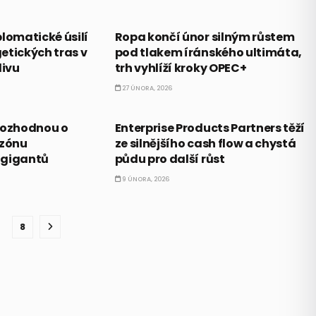
KOMODITY
lomatické úsilí
Ropa končí únor silným růstem
etických tras v
pod tlakem íránského ultimáta,
ivu
trh vyhlíží kroky OPEC+
27 ÚNORA, 2026
AKCIE
rozhodnou o
Enterprise Products Partners těží
ezónu
ze silnějšího cash flow a chystá
 gigantů
půdu pro další růst
9 ÚNORA, 2026
8