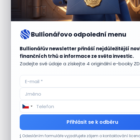
Bullionářovo odpolední menu
Bullionářův newsletter přináší nejdůležitější nov
Aktuální
příležitosti
finančních trhů a informace ze světa investic.
Zadejte své údaje a získejte 4 originální e-booky Z
CO HÝBE TRHEM
Přihlásit se k odběru
Tesla míří na obrovský trh samořiditelných
Odesláním formuláře vyjadřujete zájem o kontaktování lic