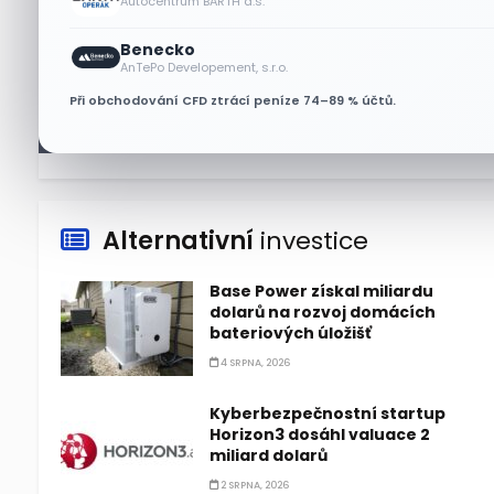
Autocentrum BARTH a.s.
Asijské technologie oslabily, SK
Benecko
Hynix se propadl téměř o 10 %
AnTePo Developement, s.r.o.
6 SRPNA, 2026
Při obchodování CFD ztrácí peníze 74–89 % účtů.
Alternativní
investice
Base Power získal miliardu
dolarů na rozvoj domácích
bateriových úložišť
4 SRPNA, 2026
Kyberbezpečnostní startup
Horizon3 dosáhl valuace 2
miliard dolarů
2 SRPNA, 2026