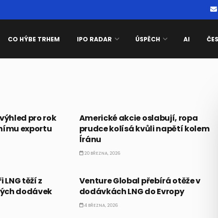
CO HÝBE TRHEM
IPO RADAR
ÚSPĚCH
AI
ČE
PRÁVĚ TEĎ
výhled pro rok
Americké akcie oslabují, ropa
nímu exportu
prudce kolísá kvůli napětí kolem
Íránu
20 BŘEZNA, 2026
AKCIE
 LNG těží z
Venture Global přebírá otěže v
kých dodávek
dodávkách LNG do Evropy
4 BŘEZNA, 2026