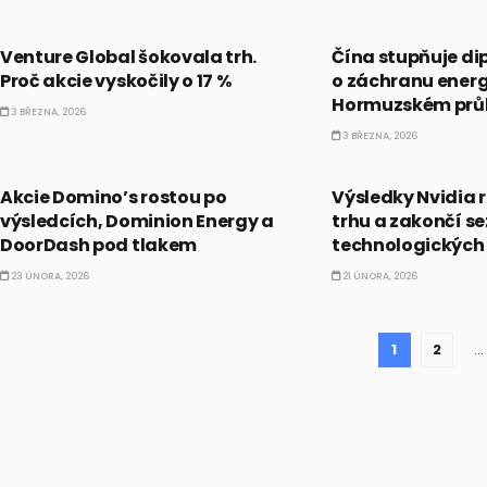
AKCIE
EKONOMIKA
Venture Global šokovala trh.
Čína stupňuje dip
Proč akcie vyskočily o 17 %
o záchranu energ
Hormuzském průl
3 BŘEZNA, 2026
3 BŘEZNA, 2026
PRÁVĚ TEĎ
PRÁVĚ TEĎ
Akcie Domino’s rostou po
Výsledky Nvidia 
výsledcích, Dominion Energy a
trhu a zakončí s
DoorDash pod tlakem
technologických
23 ÚNORA, 2026
21 ÚNORA, 2026
1
2
…