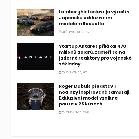
Lamborghini oslavuje výročí v
Japonsku exkluzivním
modelem Revuelto
31 ČERVENCE, 2026
Startup Antares přilákal 470
milionů dolarů, zaměří se na
jaderné reaktory pro vojenské
základny
29 ČERVENCE, 2026
Roger Dubuis představil
hodinky inspirované samuraji.
Exkluzivní model vznikne
pouze v 28 kusech
27 ČERVENCE, 2026