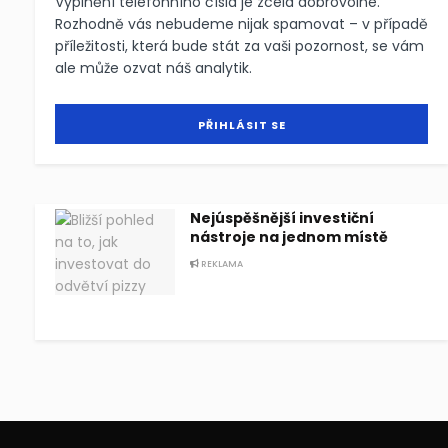
Vyplnění telefonního čísla je zcela dobrovolné.
Rozhodně vás nebudeme nijak spamovat – v případě
příležitosti, která bude stát za vaši pozornost, se vám
ale může ozvat náš analytik.
Nejúspěšnější investiční
nástroje na jednom místě
REKLAMA