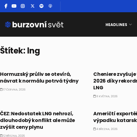
HEADLINES
Štítek:
lng
EKONOMIKA
PRÁVĚ TEĎ
Hormuzský průliv se otevírá,
Cheniere zvyšuje 
návrat k normálu potrvá týdny
2026 díky rekord
LNG
17 ČERVNA, 2026
8 KVĚTNA, 2026
ČESKO
AKCIE
ČEZ: Nedostatek LNG nehrozí,
Američtí exportéři
dlouhodobý konflikt ale může
výpadku katars
zvýšit ceny plynu
4 BŘEZNA, 2026
12 BŘEZNA, 2026