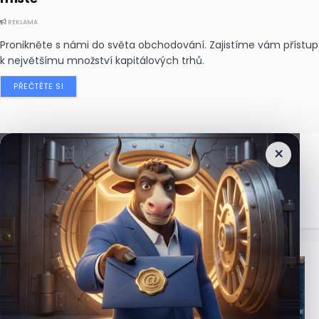
REKLAMA
Pronikněte s námi do světa obchodování. Zajistíme vám přístup
k největšímu množství kapitálových trhů.
PŘEČTĚTE SI
×
Nejčtenější
zprávy