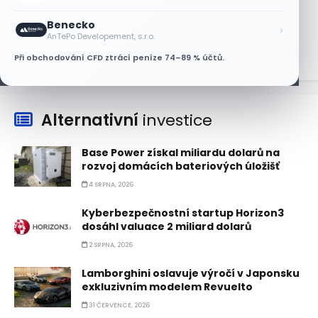
Nvidii. Akcie AMD po výsledcích klesají
Benecko
›
6 SRPNA, 2026
AnTePo Developement, s.r.o.
Při obchodování CFD ztrácí peníze 74–89 % účtů.
Alternativní
investice
Base Power získal miliardu dolarů na
rozvoj domácích bateriových úložišť
4 SRPNA, 2026
Kyberbezpečnostní startup Horizon3
dosáhl valuace 2 miliard dolarů
2 SRPNA, 2026
Lamborghini oslavuje výročí v Japonsku
exkluzivním modelem Revuelto
31 ČERVENCE, 2026