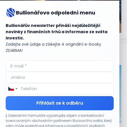
Bullionářovo odpolední menu
Bullionářův newsletter přináší nejdůležitější
novinky z finančních trhů a informace ze světa
investic.
Zadejte své údaje a získejte 4 originální e-booky
ZDARMA!
Aktuální
příležitosti
Přihlásit se k odběru
Odesláním formuláře vyjadřujete zájem o kontaktování
CO HÝBE TRHEM
licencovaným obchodním partnerem Burzovního světa, který
vám může poskytnout informace o investičních službách