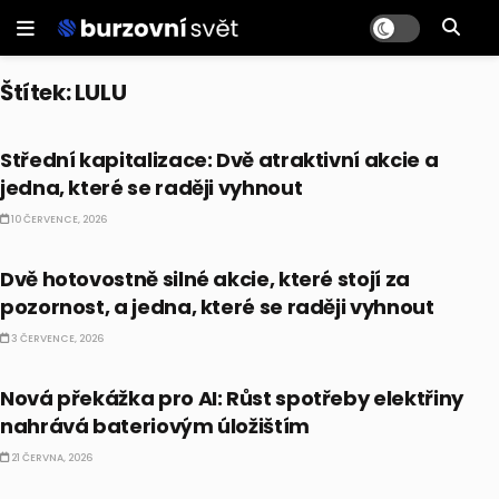
Štítek:
LULU
PRÁVĚ TEĎ
Střední kapitalizace: Dvě atraktivní akcie a
jedna, které se raději vyhnout
10 ČERVENCE, 2026
PRÁVĚ TEĎ
Dvě hotovostně silné akcie, které stojí za
pozornost, a jedna, které se raději vyhnout
3 ČERVENCE, 2026
PRÁVĚ TEĎ
Nová překážka pro AI: Růst spotřeby elektřiny
nahrává bateriovým úložištím
21 ČERVNA, 2026
PRÁVĚ TEĎ