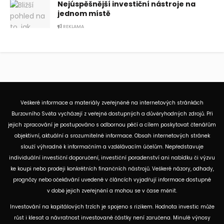
Nejúspěšnější investiční nástroje na
jednom místě
REKLAMA
Veškeré informace a materiály zveřejněné na internetových stránkách
Burzovního Světa vycházejí z veřejně dostupných a důvěryhodných zdrojů. Při
jejich zpracování je postupováno s odbornou péčí a cílem poskytovat čtenářům
objektivní, aktuální a srozumitelné informace. Obsah internetových stránek
slouží výhradně k informačním a vzdělávacím účelům. Nepředstavuje
individuální investiční doporučení, investiční poradenství ani nabídku či výzvu
ke koupi nebo prodeji konkrétních finančních nástrojů. Veškeré názory, odhady,
prognózy nebo očekávání uvedené v článcích vyjadřují informace dostupné
v době jejich zveřejnění a mohou se v čase měnit.
Investování na kapitálových trzích je spojeno s rizikem. Hodnota investic může
růst i klesat a návratnost investované částky není zaručena. Minulé výnosy