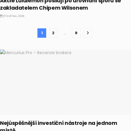
Akcie Lululemon posilují po urovnání sporu se
zakladatelem Chipem Wilsonem
27 KVĚTNA, 2026
1
2
…
9
Nejúspěšnější investiční nástroje na jednom
místě