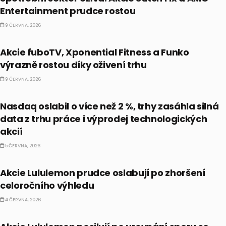
Entertainment prudce rostou
9 ČERVNA, 2026
PRÁVĚ TEĎ
Akcie fuboTV, Xponential Fitness a Funko
výrazně rostou díky oživení trhu
9 ČERVNA, 2026
BULLIONÁŘ OPEN
Nasdaq oslabil o více než 2 %, trhy zasáhla silná
data z trhu práce i výprodej technologických
akcií
5 ČERVNA, 2026
PRÁVĚ TEĎ
Akcie Lululemon prudce oslabují po zhoršení
celoročního výhledu
4 ČERVNA, 2026
PRÁVĚ TEĎ