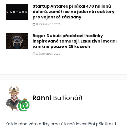
Startup Antares přilákal 470 milionů
dolarů, zaměří se na jaderné reaktory
pro vojenské základny
29 ČERVENCE, 2026
Roger Dubuis představil hodinky
inspirované samuraji. Exkluzivní model
vznikne pouze v 28 kusech
27 ČERVENCE, 2026
Ranní
Bullionář!
Každé ráno vám odkryjeme úžasné investiční příležitosti