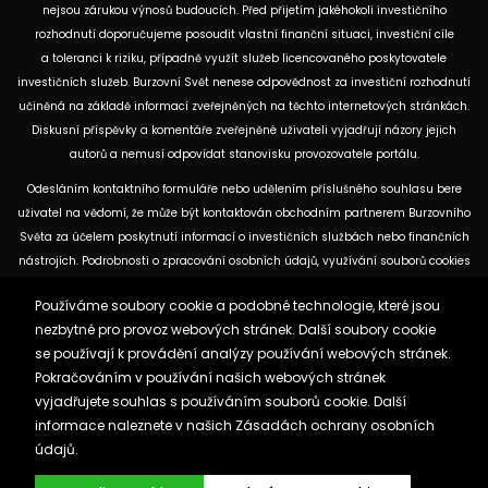
nejsou zárukou výnosů budoucích. Před přijetím jakéhokoli investičního
rozhodnutí doporučujeme posoudit vlastní finanční situaci, investiční cíle
a toleranci k riziku, případně využít služeb licencovaného poskytovatele
investičních služeb. Burzovní Svět nenese odpovědnost za investiční rozhodnutí
učiněná na základě informací zveřejněných na těchto internetových stránkách.
Diskusní příspěvky a komentáře zveřejněné uživateli vyjadřují názory jejich
autorů a nemusí odpovídat stanovisku provozovatele portálu.
Odesláním kontaktního formuláře nebo udělením příslušného souhlasu bere
uživatel na vědomí, že může být kontaktován obchodním partnerem Burzovního
Světa za účelem poskytnutí informací o investičních službách nebo finančních
nástrojích. Podrobnosti o zpracování osobních údajů, využívání souborů cookies
a obchodních partnerech jsou uvedeny v příslušných dokumentech
Používáme soubory cookie a podobné technologie, které jsou
dostupných na těchto internetových stránkách. U jednotlivých článků mohou
nezbytné pro provoz webových stránek. Další soubory cookie
být uvedeny informace o použitých zdrojích, datu původní analýzy nebo datu,
se používají k provádění analýzy používání webových stránek.
ke kterému se vztahují uvedené tržní údaje.
Pokračováním v používání našich webových stránek
vyjadřujete souhlas s používáním souborů cookie. Další
Zásady ochrany osobních údajů a cookies
informace naleznete v našich
Zásadách ochrany osobních
Reklama
Kontakt
údajů.
Burzovnisvet.cz © 2026