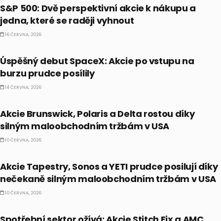
S&P 500: Dvě perspektivní akcie k nákupu a
jedna, které se raději vyhnout
16 ČERVNA, 2026
PRÁVĚ TEĎ
Úspěšný debut SpaceX: Akcie po vstupu na
burzu prudce posílily
14 ČERVNA, 2026
PRÁVĚ TEĎ
Akcie Brunswick, Polaris a Delta rostou díky
silným maloobchodním tržbám v USA
10 ČERVNA, 2026
PRÁVĚ TEĎ
Akcie Tapestry, Sonos a YETI prudce posilují díky
nečekaně silným maloobchodním tržbám v USA
10 ČERVNA, 2026
PRÁVĚ TEĎ
Spotřební sektor ožívá: Akcie Stitch Fix a AMC