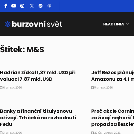
HEADLINES
Štítek:
M&S
PRÁVĚ TEĎ
CO HÝBE TRHEM
Hadrian získal 1,37 mld. USD při
Jeff Bezos plánuj
valuaci 7,87 mld. USD
Amazonu za 4,1 m
6 SRPNA, 2026
5 SRPNA, 2026
AKCIE
AKCIE
Banky a finanční tituly znovu
Proč akcie Corni
ožívají. Trh čeká na rozhodnutí
zažívají nejhorší
Fedu
propad za šest le
3 SRPNA, 2026
29 ČERVENCE, 2026