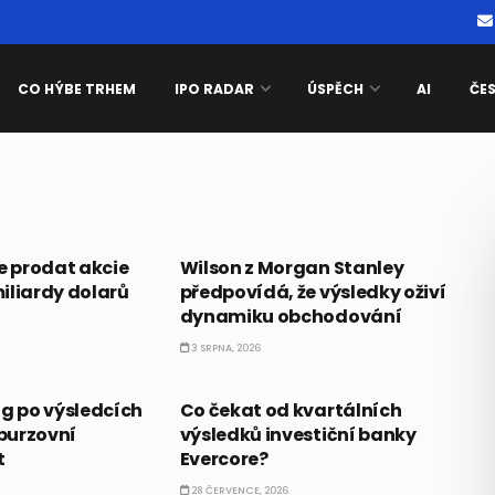
CO HÝBE TRHEM
IPO RADAR
ÚSPĚCH
AI
ČE
AKCIE
e prodat akcie
Wilson z Morgan Stanley
iliardy dolarů
předpovídá, že výsledky oživí
dynamiku obchodování
3 SRPNA, 2026
PRÁVĚ TEĎ
ng po výsledcích
Co čekat od kvartálních
 burzovní
výsledků investiční banky
t
Evercore?
28 ČERVENCE, 2026