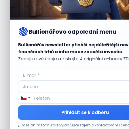
Bullionářovo odpolední menu
Bullionářův newsletter přináší nejdůležitější nov
Aktuální
příležitosti
finančních trhů a informace ze světa investic.
Zadejte své údaje a získejte 4 originální e-booky Z
CO HÝBE TRHEM
Přihlásit se k odběru
Akcie Micron klesají, ale nejhoršímu
Odesláním formuláře vyjadřujete zájem o kontaktování lic