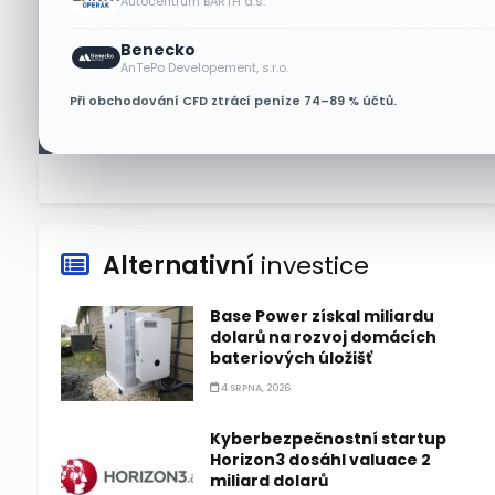
Autocentrum BARTH a.s.
Benecko
Lisa Su zlehčuje Muskův
AnTePo Developement, s.r.o.
závazek vůči Nvidii. Akcie AMD
Při obchodování CFD ztrácí peníze 74–89 % účtů.
po výsledcích klesají
6 SRPNA, 2026
Alternativní
investice
Base Power získal miliardu
dolarů na rozvoj domácích
bateriových úložišť
4 SRPNA, 2026
Kyberbezpečnostní startup
Horizon3 dosáhl valuace 2
miliard dolarů