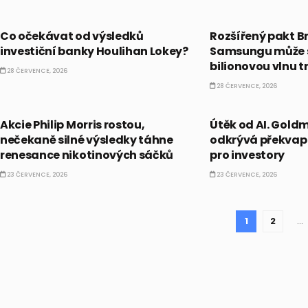
PRÁVĚ TEĎ
AKCIE
Co očekávat od výsledků
Rozšířený pakt 
investiční banky Houlihan Lokey?
Samsungu může s
bilionovou vlnu t
28 ČERVENCE, 2026
28 ČERVENCE, 2026
AKCIE
CO HÝBE TRHEM
Akcie Philip Morris rostou,
Útěk od AI. Gold
nečekaně silné výsledky táhne
odkrývá překvapi
renesance nikotinových sáčků
pro investory
23 ČERVENCE, 2026
23 ČERVENCE, 2026
1
2
…