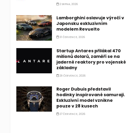
2 SRPNA, 2026
Lamborghini oslavuje výročí v
Japonsku exkluzivním
modelem Revuelto
31 ČERVENCE, 2026
Startup Antares přilákal 470
milionů dolarů, zaměří se na
jaderné reaktory pro vojenské
základny
29 ČERVENCE, 2026
Roger Dubuis představil
hodinky inspirované samuraji.
Exkluzivní model vznikne
pouze v 28 kusech
27 ČERVENCE, 2026