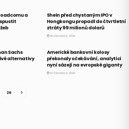
PRÁVĚ TEĎ
Broadcomu a
Shein před chystaným IPO v
pustit
Hongkongu propadl do čtvrtletní
ržeb
ztráty 99 milionů dolarů
26 ČERVENCE, 2026
AKCIE
man Sachs
Americké bankovní kolosy
vé alternativy
překonaly očekávání, analytici
nyní sázejí na evropské giganty
23 ČERVENCE, 2026
26