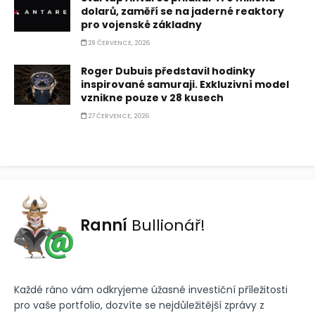
dolarů, zaměří se na jaderné reaktory
pro vojenské základny
29 ČERVENCE, 2026
Roger Dubuis představil hodinky
inspirované samuraji. Exkluzivní model
vznikne pouze v 28 kusech
27 ČERVENCE, 2026
Ranní
Bullionář!
Každé ráno vám odkryjeme úžasné investiční příležitosti
pro vaše portfolio, dozvíte se nejdůležitější zprávy z