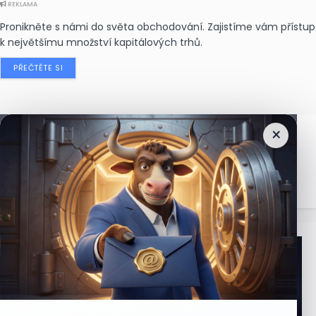
REKLAMA
Pronikněte s námi do světa obchodování. Zajistíme vám přístup
k největšímu množství kapitálových trhů.
PŘEČTĚTE SI
×
Nejčtenější
zprávy