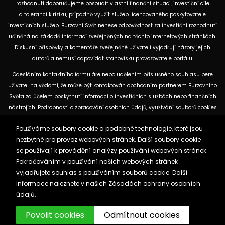
rozhodnutí doporučujeme posoudit vlastní finanční situaci, investiční cíle
a toleranci k riziku, případně využít služeb licencovaného poskytovatele
investičních služeb. Burzovní Svět nenese odpovědnost za investiční rozhodnutí
učiněná na základě informací zveřejněných na těchto internetových stránkách.
Diskusní příspěvky a komentáře zveřejněné uživateli vyjadřují názory jejich
autorů a nemusí odpovídat stanovisku provozovatele portálu.
Odesláním kontaktního formuláře nebo udělením příslušného souhlasu bere
uživatel na vědomí, že může být kontaktován obchodním partnerem Burzovního
Světa za účelem poskytnutí informací o investičních službách nebo finančních
nástrojích. Podrobnosti o zpracování osobních údajů, využívání souborů cookies
a obchodních partnerech jsou uvedeny v příslušných dokumentech
Používáme soubory cookie a podobné technologie, které jsou
dostupných na těchto internetových stránkách. U jednotlivých článků mohou
nezbytné pro provoz webových stránek. Další soubory cookie
být uvedeny informace o použitých zdrojích, datu původní analýzy nebo datu,
se používají k provádění analýzy používání webových stránek.
ke kterému se vztahují uvedené tržní údaje.
Pokračováním v používání našich webových stránek
vyjadřujete souhlas s používáním souborů cookie. Další
Zásady ochrany osobních údajů a cookies
informace naleznete v našich
Zásadách ochrany osobních
Reklama
Kontakt
údajů.
Burzovnisvet.cz © 2026
Povolit cookies
Odmítnout cookies