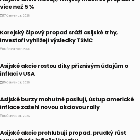
více než 5 %
17 ČERVENCE, 2026
BULLIONÁŘ AM
Korejský čipový propad sráží asijské trhy,
investoři vyhlížejí výsledky TSMC
16 ČERVENCE, 2026
PRÁVĚ TEĎ
Asijské akcie rostou díky příznivým údajům o
inflaci v USA
15 ČERVENCE, 2026
BULLIONÁŘ AM
Asijské burzy mohutně posilují, ústup americké
inflace zažehl novou akciovou rally
15 ČERVENCE, 2026
BULLIONÁŘ AM
Asijské akcie prohlubují propad, prudký růst