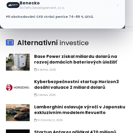
Benecko
›
7 SRPNA, 2026
AnTePo Developement, s.r.o.
Při obchodování CFD ztrácí peníze 74–89 % účtů.
Alternativní
investice
Base Power získal miliardu dolarů na
rozvoj domácích bateriových úložišť
4 SRPNA, 2026
Kyberbezpečnostní startup Horizon3
dosáhl valuace 2 miliard dolarů
2 SRPNA, 2026
Lamborghini oslavuje výročí v Japonsku
exkluzivním modelem Revuelto
31 ČERVENCE, 2026
Startup Antares přilákal 470 milionů