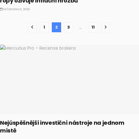
ropy oživuje inflační hrozbu
14 ČERVENCE, 2026
1
2
3
…
11
Nejúspěšnější investiční nástroje na jednom
místě