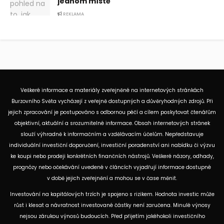
jednom místě
REKLAMA
Veškeré informace a materiály zveřejněné na internetových stránkách
Burzovního Světa vycházejí z veřejně dostupných a důvěryhodných zdrojů. Při
jejich zpracování je postupováno s odbornou péčí a cílem poskytovat čtenářům
objektivní, aktuální a srozumitelné informace. Obsah internetových stránek
slouží výhradně k informačním a vzdělávacím účelům. Nepředstavuje
individuální investiční doporučení, investiční poradenství ani nabídku či výzvu
ke koupi nebo prodeji konkrétních finančních nástrojů. Veškeré názory, odhady,
prognózy nebo očekávání uvedené v článcích vyjadřují informace dostupné
v době jejich zveřejnění a mohou se v čase měnit.
Investování na kapitálových trzích je spojeno s rizikem. Hodnota investic může
růst i klesat a návratnost investované částky není zaručena. Minulé výnosy
nejsou zárukou výnosů budoucích. Před přijetím jakéhokoli investičního