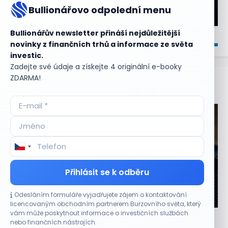
Bullionářovo odpolední menu
Bullionářův newsletter přináší nejdůležitější
novinky z finančních trhů a informace ze světa
investic.
Zadejte své údaje a získejte 4 originální e-booky
ZDARMA!
Aktuální
příležitosti
Přihlásit se k odběru
Odesláním formuláře vyjadřujete zájem o kontaktování
CO HÝBE TRHEM
licencovaným obchodním partnerem Burzovního světa, který
vám může poskytnout informace o investičních službách
Výsledky společností jsou silné. Proč to akciový
nebo finančních nástrojích.