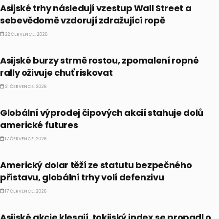
Asijské trhy následují vzestup Wall Street a
sebevědomě vzdorují zdražující ropě
22 ČERVENCE, 2026
BULLIONÁŘ AM
Asijské burzy strmě rostou, zpomalení ropné
rally oživuje chuť riskovat
21 ČERVENCE, 2026
PRÁVĚ TEĎ
Globální výprodej čipových akcií stahuje dolů
americké futures
17 ČERVENCE, 2026
FOREX
Americký dolar těží ze statutu bezpečného
přístavu, globální trhy volí defenzivu
17 ČERVENCE, 2026
BULLIONÁŘ AM
Asijské akcie klesají, tokijský index se propadl o