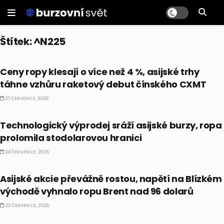
Štítek:
^N225
PRÁVĚ TEĎ
Ceny ropy klesají o více než 4 %, asijské trhy
táhne vzhůru raketový debut čínského CXMT
27 ČERVENCE, 2026
BULLIONÁŘ AM
Technologický výprodej sráží asijské burzy, ropa
prolomila stodolarovou hranici
24 ČERVENCE, 2026
PRÁVĚ TEĎ
Asijské akcie převážně rostou, napětí na Blízkém
východě vyhnalo ropu Brent nad 96 dolarů
23 ČERVENCE, 2026
BULLIONÁŘ AM