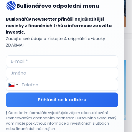
Bullionářovo odpolední menu
Bullionářův newsletter přináší nejdůležitější
novinky z finančních trhů a informace ze světa
investic.
Zadejte své údaje a získejte 4 originální e-booky
ZDARMA!
Aktuální
příležitosti
Přihlásit se k odběru
Odesláním formuláře vyjadřujete zájem o kontaktování
CO HÝBE TRHEM
licencovaným obchodním partnerem Burzovního světa, který
vám může poskytnout informace o investičních službách
Akcie Micron klesají, ale nejhoršímu výprodeji
nebo finančních nástrojích.