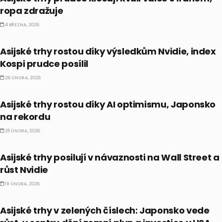
ropa zdražuje
4 BŘEZNA, 2026
PRÁVĚ TEĎ
Asijské trhy rostou díky výsledkům Nvidie, index
Kospi prudce posílil
26 ÚNORA, 2026
PRÁVĚ TEĎ
Asijské trhy rostou díky AI optimismu, Japonsko
na rekordu
25 ÚNORA, 2026
PRÁVĚ TEĎ
Asijské trhy posilují v návaznosti na Wall Street a
růst Nvidie
19 ÚNORA, 2026
KOMODITY
Asijské trhy v zelených číslech: Japonsko vede