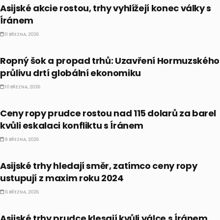
Asijské akcie rostou, trhy vyhlížejí konec války s
Íránem
11 BŘEZNA, 2026
PRÁVĚ TEĎ
Ropný šok a propad trhů: Uzavření Hormuzského
průlivu drtí globální ekonomiku
10 BŘEZNA, 2026
PRÁVĚ TEĎ
Ceny ropy prudce rostou nad 115 dolarů za barel
kvůli eskalaci konfliktu s Íránem
9 BŘEZNA, 2026
KOMODITY
Asijské trhy hledají směr, zatímco ceny ropy
ustupují z maxim roku 2024
6 BŘEZNA, 2026
PRÁVĚ TEĎ
Asijské trhy prudce klesají kvůli válce s Íránem,