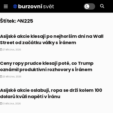
Štítek:
^N225
PRÁVĚ TEĎ
Asijské akcie klesají po nejhorším dni na Wall
Street od začátku války s Íránem
27 BŘEZNA, 2026
PRÁVĚ TEĎ
Ceny ropy prudce klesají poté, co Trump
oznámil produktivní rozhovory s Íránem
23 BŘEZNA, 2026
PRÁVĚ TEĎ
Asijské akcie oslabují, ropa se drží kolem 100
dolarů kvůli napětí v Íránu
13 BŘEZNA, 2026
PRÁVĚ TEĎ