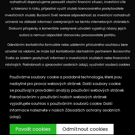
rozhodnutí doporučujeme posoudit vlastní finanční situaci, investiční cíle
a toleranci k riziku, případně využít služeb licencovaného poskytovatele
investičních služeb. Burzovní Svět nenese odpovědnost za investiční rozhodnutí
učiněná na základě informací zveřejněných na těchto internetových stránkách.
Diskusní příspěvky a komentáře zveřejněné uživateli vyjadřují názory jejich
autorů a nemusí odpovídat stanovisku provozovatele portálu.
Odesláním kontaktního formuláře nebo udělením příslušného souhlasu bere
uživatel na vědomí, že může být kontaktován obchodním partnerem Burzovního
Světa za účelem poskytnutí informací o investičních službách nebo finančních
nástrojích. Podrobnosti o zpracování osobních údajů, využívání souborů cookies
a obchodních partnerech jsou uvedeny v příslušných dokumentech
Používáme soubory cookie a podobné technologie, které jsou
dostupných na těchto internetových stránkách. U jednotlivých článků mohou
nezbytné pro provoz webových stránek. Další soubory cookie
být uvedeny informace o použitých zdrojích, datu původní analýzy nebo datu,
se používají k provádění analýzy používání webových stránek.
ke kterému se vztahují uvedené tržní údaje.
Pokračováním v používání našich webových stránek
vyjadřujete souhlas s používáním souborů cookie. Další
Zásady ochrany osobních údajů a cookies
informace naleznete v našich
Zásadách ochrany osobních
Reklama
Kontakt
údajů.
Burzovnisvet.cz © 2026
Povolit cookies
Odmítnout cookies