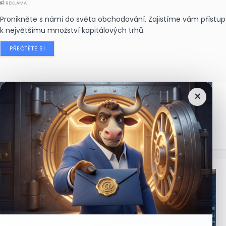
REKLAMA
Pronikněte s námi do světa obchodování. Zajistíme vám přístup
k největšímu množství kapitálových trhů.
PŘEČTĚTE SI
×
Nejčtenější
zprávy