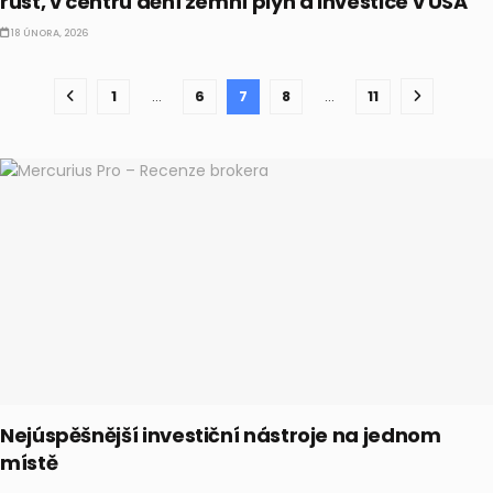
růst, v centru dění zemní plyn a investice v USA
18 ÚNORA, 2026
1
…
6
7
8
…
11
Nejúspěšnější investiční nástroje na jednom
místě