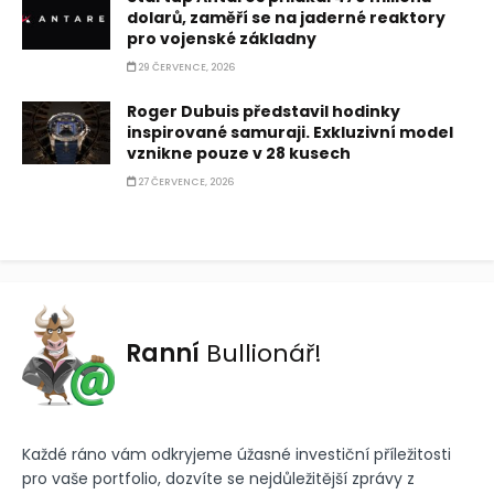
dolarů, zaměří se na jaderné reaktory
pro vojenské základny
29 ČERVENCE, 2026
Roger Dubuis představil hodinky
inspirované samuraji. Exkluzivní model
vznikne pouze v 28 kusech
27 ČERVENCE, 2026
Ranní
Bullionář!
Každé ráno vám odkryjeme úžasné investiční příležitosti
pro vaše portfolio, dozvíte se nejdůležitější zprávy z