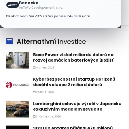
Benecko
›
6 SRPNA, 2026
AnTePo Developement, s.r.o.
Při obchodování CFD ztrácí peníze 74–89 % účtů.
Alternativní
investice
Base Power získal miliardu dolarů na
rozvoj domácích bateriových úložišť
4 SRPNA, 2026
Kyberbezpečnostní startup Horizon3
dosáhl valuace 2 miliard dolarů
2 SRPNA, 2026
Lamborghini oslavuje výročí v Japonsku
exkluzivním modelem Revuelto
31 ČERVENCE, 2026
Startup Antares přilákal 470 milionů