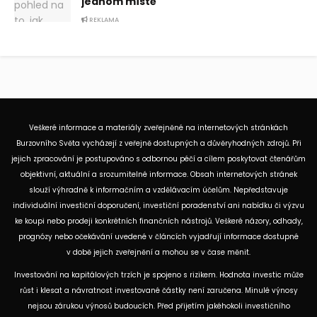
jednom místě
REKLAMA
Veškeré informace a materiály zveřejněné na internetových stránkách
Burzovního Světa vycházejí z veřejně dostupných a důvěryhodných zdrojů. Při
jejich zpracování je postupováno s odbornou péčí a cílem poskytovat čtenářům
objektivní, aktuální a srozumitelné informace. Obsah internetových stránek
slouží výhradně k informačním a vzdělávacím účelům. Nepředstavuje
individuální investiční doporučení, investiční poradenství ani nabídku či výzvu
ke koupi nebo prodeji konkrétních finančních nástrojů. Veškeré názory, odhady,
prognózy nebo očekávání uvedené v článcích vyjadřují informace dostupné
v době jejich zveřejnění a mohou se v čase měnit.
Investování na kapitálových trzích je spojeno s rizikem. Hodnota investic může
růst i klesat a návratnost investované částky není zaručena. Minulé výnosy
nejsou zárukou výnosů budoucích. Před přijetím jakéhokoli investičního