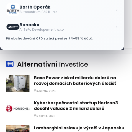
Barth Operák
Tesla míří na obrovský trh
›
Autocentrum BARTH a.s.
samořiditelných aut. Akcie reagují
růstem
Benecko
›
7 SRPNA, 2026
AnTePo Developement, s.r.o.
Při obchodování CFD ztrácí peníze 74–89 % účtů.
Alternativní
investice
Base Power získal miliardu dolarů na
rozvoj domácích bateriových úložišť
4 SRPNA, 2026
Kyberbezpečnostní startup Horizon3
dosáhl valuace 2 miliard dolarů
2 SRPNA, 2026
Lamborghini oslavuje výročí v Japonsku