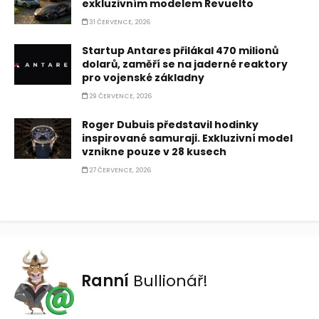
exkluzivním modelem Revuelto
31 ČERVENCE, 2026
Startup Antares přilákal 470 milionů
dolarů, zaměří se na jaderné reaktory
pro vojenské základny
29 ČERVENCE, 2026
Roger Dubuis představil hodinky
inspirované samuraji. Exkluzivní model
vznikne pouze v 28 kusech
27 ČERVENCE, 2026
Ranní
Bullionář!