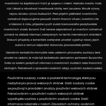
Investování na kapitálových trzích je spojeno s rizikem. Hodnota investic může
růst i klesat a návratnost investované částky není zaručena. Minulé výnosy
nejsou zárukou výnosů budoucích. Před přijetím jakéhokoli investičního
rozhodnutí doporučujeme posoudit vlastní finanční situaci, investiční cíle
a toleranci k riziku, případně využít služeb licencovaného poskytovatele
investičních služeb. Burzovní Svět nenese odpovědnost za investiční rozhodnutí
učiněná na základě informací zveřejněných na těchto internetových stránkách.
Diskusní příspěvky a komentáře zveřejněné uživateli vyjadřují názory jejich
autorů a nemusí odpovídat stanovisku provozovatele portálu.
Odesláním kontaktního formuláře nebo udělením příslušného souhlasu bere
uživatel na vědomí, že může být kontaktován obchodním partnerem Burzovního
Světa za účelem poskytnutí informací o investičních službách nebo finančních
nástrojích. Podrobnosti o zpracování osobních údajů, využívání souborů cookies
a obchodních partnerech jsou uvedeny v příslušných dokumentech
Používáme soubory cookie a podobné technologie, které jsou
dostupných na těchto internetových stránkách. U jednotlivých článků mohou
nezbytné pro provoz webových stránek. Další soubory cookie
být uvedeny informace o použitých zdrojích, datu původní analýzy nebo datu,
se používají k provádění analýzy používání webových stránek.
ke kterému se vztahují uvedené tržní údaje.
Pokračováním v používání našich webových stránek
vyjadřujete souhlas s používáním souborů cookie. Další
Zásady ochrany osobních údajů a cookies
informace naleznete v našich
Zásadách ochrany osobních