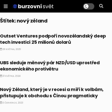
Štítek:
nový zéland
ALTERNATIVNÍ INVESTICE
Outset Ventures podpoří novozélandský deep
tech investicí 25 milionů dolarů
28 KVĚTNA, 2025
FOREX
UBS sleduje měnový pár NZD/USD uprostřed
ekonomického protivětru
31 KVĚTNA, 2024
EKONOMIKA
Nový Zéland, který je v recesi a míří k volbám,
přistupuje k obchodu s Čínou pragmaticky
3 ČERVENCE, 2023
EKONOMIKA