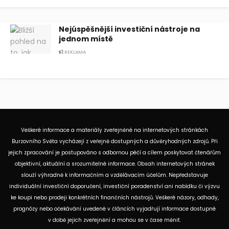
Nejúspěšnější investiční nástroje na
jednom místě
REKLAMA
Veškeré informace a materiály zveřejněné na internetových stránkách
Burzovního Světa vycházejí z veřejně dostupných a důvěryhodných zdrojů. Při
jejich zpracování je postupováno s odbornou péčí a cílem poskytovat čtenářům
objektivní, aktuální a srozumitelné informace. Obsah internetových stránek
slouží výhradně k informačním a vzdělávacím účelům. Nepředstavuje
individuální investiční doporučení, investiční poradenství ani nabídku či výzvu
ke koupi nebo prodeji konkrétních finančních nástrojů. Veškeré názory, odhady,
prognózy nebo očekávání uvedené v článcích vyjadřují informace dostupné
v době jejich zveřejnění a mohou se v čase měnit.