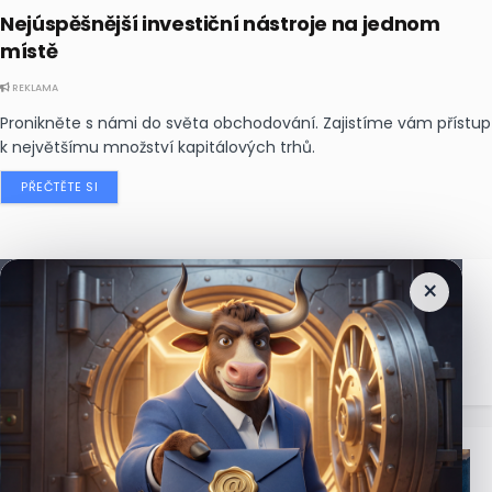
Nejúspěšnější investiční nástroje na jednom
místě
REKLAMA
Pronikněte s námi do světa obchodování. Zajistíme vám přístup
k největšímu množství kapitálových trhů.
PŘEČTĚTE SI
×
Nejčtenější
zprávy