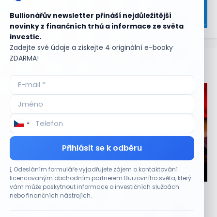
Bullionářův newsletter přináší nejdůležitější
novinky z finančních trhů a informace ze světa
investic.
Zadejte své údaje a získejte 4 originální e-booky
ZDARMA!
Aktuální
příležitosti
Přihlásit se k odběru
Odesláním formuláře vyjadřujete zájem o kontaktování
CO HÝBE TRHEM
licencovaným obchodním partnerem Burzovního světa, který
vám může poskytnout informace o investičních službách
Objednávky DoorDash vzrostly téměř o 28 %,
nebo finančních nástrojích.
akcie rostou
8 SRPNA, 2026