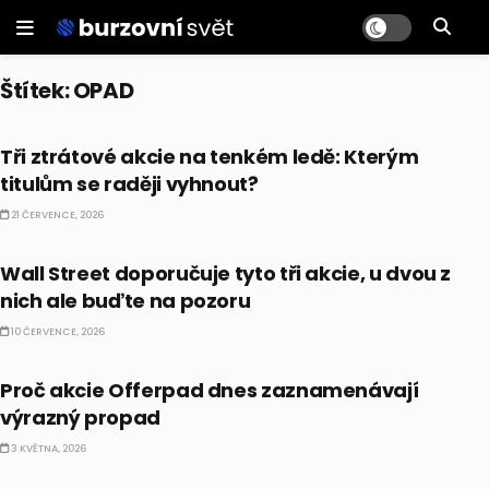
Štítek:
OPAD
PRÁVĚ TEĎ
Tři ztrátové akcie na tenkém ledě: Kterým
titulům se raději vyhnout?
21 ČERVENCE, 2026
PRÁVĚ TEĎ
Wall Street doporučuje tyto tři akcie, u dvou z
nich ale buďte na pozoru
10 ČERVENCE, 2026
PRÁVĚ TEĎ
Proč akcie Offerpad dnes zaznamenávají
výrazný propad
3 KVĚTNA, 2026
PRÁVĚ TEĎ