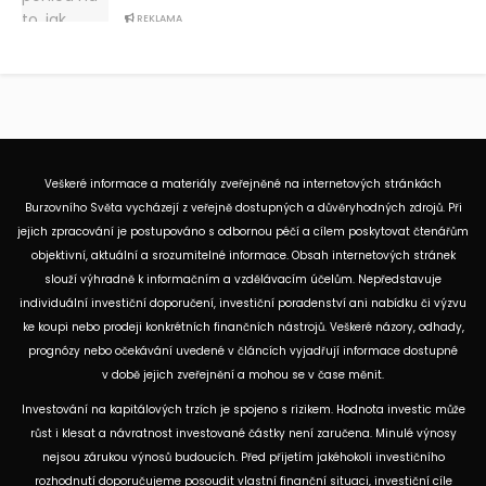
REKLAMA
Veškeré informace a materiály zveřejněné na internetových stránkách
Burzovního Světa vycházejí z veřejně dostupných a důvěryhodných zdrojů. Při
jejich zpracování je postupováno s odbornou péčí a cílem poskytovat čtenářům
objektivní, aktuální a srozumitelné informace. Obsah internetových stránek
slouží výhradně k informačním a vzdělávacím účelům. Nepředstavuje
individuální investiční doporučení, investiční poradenství ani nabídku či výzvu
ke koupi nebo prodeji konkrétních finančních nástrojů. Veškeré názory, odhady,
prognózy nebo očekávání uvedené v článcích vyjadřují informace dostupné
v době jejich zveřejnění a mohou se v čase měnit.
Investování na kapitálových trzích je spojeno s rizikem. Hodnota investic může
růst i klesat a návratnost investované částky není zaručena. Minulé výnosy
nejsou zárukou výnosů budoucích. Před přijetím jakéhokoli investičního
rozhodnutí doporučujeme posoudit vlastní finanční situaci, investiční cíle