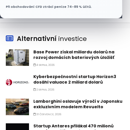
6 SRPNA, 2026
Při obchodování CFD ztrácí peníze 74–89 % účtů.
Alternativní
investice
Base Power získal miliardu dolarů na
rozvoj domácích bateriových úložišť
4 SRPNA, 2026
Kyberbezpečnostní startup Horizon3
dosáhl valuace 2 miliard dolarů
2 SRPNA, 2026
Lamborghini oslavuje výročí v Japonsku
exkluzivním modelem Revuelto
31 ČERVENCE, 2026
Startup Antares přilákal 470 milionů