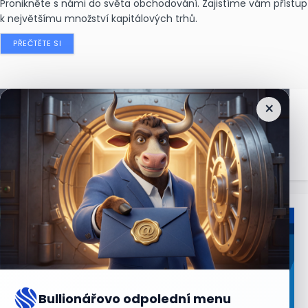
Pronikněte s námi do světa obchodování. Zajistíme vám přístup
k největšímu množství kapitálových trhů.
PŘEČTĚTE SI
×
Nejčtenější
zprávy
Bullionářovo odpolední menu