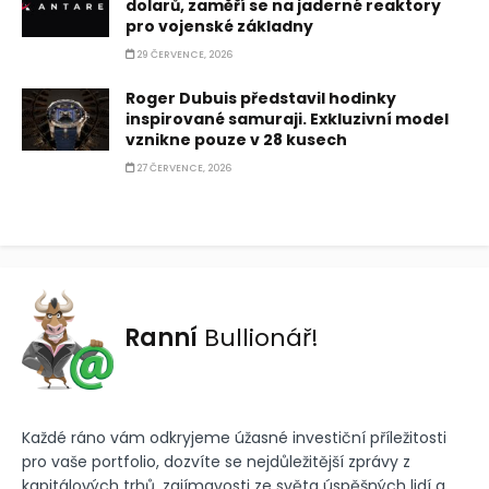
dolarů, zaměří se na jaderné reaktory
pro vojenské základny
29 ČERVENCE, 2026
Roger Dubuis představil hodinky
inspirované samuraji. Exkluzivní model
vznikne pouze v 28 kusech
27 ČERVENCE, 2026
Ranní
Bullionář!
Každé ráno vám odkryjeme úžasné investiční příležitosti
pro vaše portfolio, dozvíte se nejdůležitější zprávy z
kapitálových trhů, zajímavosti ze světa úspěšných lidí a