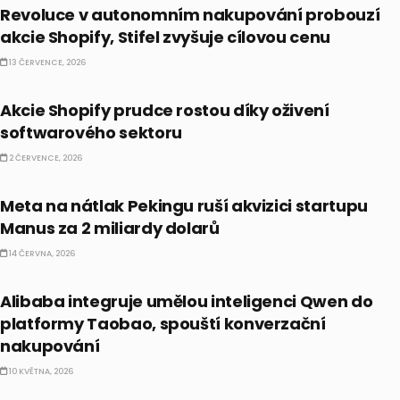
Revoluce v autonomním nakupování probouzí
akcie Shopify, Stifel zvyšuje cílovou cenu
13 ČERVENCE, 2026
PRÁVĚ TEĎ
Akcie Shopify prudce rostou díky oživení
softwarového sektoru
2 ČERVENCE, 2026
PRÁVĚ TEĎ
Meta na nátlak Pekingu ruší akvizici startupu
Manus za 2 miliardy dolarů
14 ČERVNA, 2026
PRÁVĚ TEĎ
Alibaba integruje umělou inteligenci Qwen do
platformy Taobao, spouští konverzační
nakupování
10 KVĚTNA, 2026
PRÁVĚ TEĎ