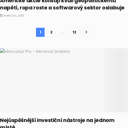
Americké akcie kolísají kvůli geopolitickému
napětí, ropa roste a softwarový sektor oslabuje
24 BŘEZNA, 2026
1
2
…
12
Nejúspěšnější investiční nástroje na jednom
místě