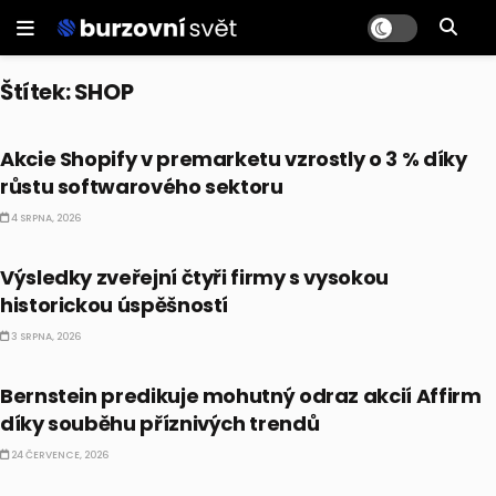
Štítek:
SHOP
PRÁVĚ TEĎ
Akcie Shopify v premarketu vzrostly o 3 % díky
růstu softwarového sektoru
4 SRPNA, 2026
CO HÝBE TRHEM
Výsledky zveřejní čtyři firmy s vysokou
historickou úspěšností
3 SRPNA, 2026
CO HÝBE TRHEM
Bernstein predikuje mohutný odraz akcií Affirm
díky souběhu příznivých trendů
24 ČERVENCE, 2026
CO HÝBE TRHEM