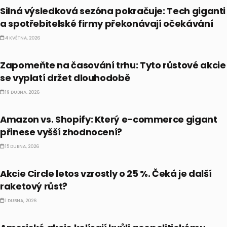
Silná výsledková sezóna pokračuje: Tech giganti
a spotřebitelské firmy překonávají očekávání
4 KVĚTNA, 2026
PRÁVĚ TEĎ
Zapomeňte na časování trhu: Tyto růstové akcie
se vyplatí držet dlouhodobě
19 DUBNA, 2026
PRÁVĚ TEĎ
Amazon vs. Shopify: Který e-commerce gigant
přinese vyšší zhodnocení?
15 DUBNA, 2026
PRÁVĚ TEĎ
Akcie Circle letos vzrostly o 25 %. Čeká je další
raketový růst?
1 DUBNA, 2026
PRÁVĚ TEĎ