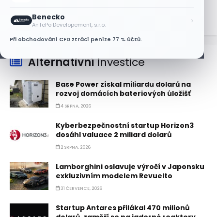
9 SRPNA, 2026
Benecko
›
AnTePo Developement, s.r.o.
Při obchodování CFD ztrácí peníze 77 % účtů.
Alternativní
investice
Base Power získal miliardu dolarů na
rozvoj domácích bateriových úložišť
4 SRPNA, 2026
Kyberbezpečnostní startup Horizon3
dosáhl valuace 2 miliard dolarů
2 SRPNA, 2026
Lamborghini oslavuje výročí v Japonsku
exkluzivním modelem Revuelto
31 ČERVENCE, 2026
Startup Antares přilákal 470 milionů