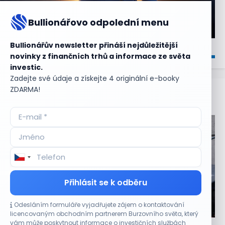
Bullionářovo odpolední menu
Bullionářův newsletter přináší nejdůležitější
novinky z finančních trhů a informace ze světa
investic.
Zadejte své údaje a získejte 4 originální e-booky
ZDARMA!
Aktuální
příležitosti
Přihlásit se k odběru
Odesláním formuláře vyjadřujete zájem o kontaktování
CO HÝBE TRHEM
licencovaným obchodním partnerem Burzovního světa, který
vám může poskytnout informace o investičních službách