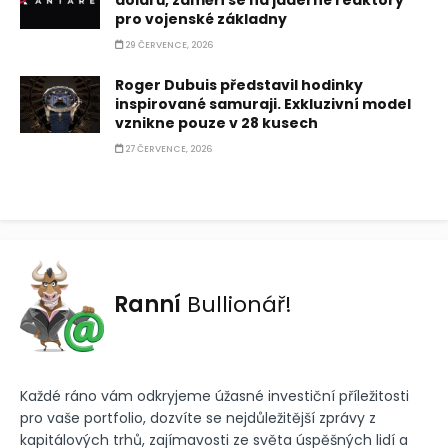
dolarů, zaměří se na jaderné reaktory
pro vojenské základny
29 ČERVENCE, 2026
Roger Dubuis představil hodinky
inspirované samuraji. Exkluzivní model
vznikne pouze v 28 kusech
27 ČERVENCE, 2026
Ranní
Bullionář!
Každé ráno vám odkryjeme úžasné investiční příležitosti
pro vaše portfolio, dozvíte se nejdůležitější zprávy z
kapitálových trhů, zajímavosti ze světa úspěšných lidí a