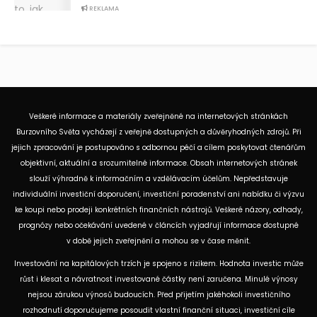
REKLAMA
Veškeré informace a materiály zveřejněné na internetových stránkách
Burzovního Světa vycházejí z veřejně dostupných a důvěryhodných zdrojů. Při
jejich zpracování je postupováno s odbornou péčí a cílem poskytovat čtenářům
objektivní, aktuální a srozumitelné informace. Obsah internetových stránek
slouží výhradně k informačním a vzdělávacím účelům. Nepředstavuje
individuální investiční doporučení, investiční poradenství ani nabídku či výzvu
ke koupi nebo prodeji konkrétních finančních nástrojů. Veškeré názory, odhady,
prognózy nebo očekávání uvedené v článcích vyjadřují informace dostupné
v době jejich zveřejnění a mohou se v čase měnit.
Investování na kapitálových trzích je spojeno s rizikem. Hodnota investic může
růst i klesat a návratnost investované částky není zaručena. Minulé výnosy
nejsou zárukou výnosů budoucích. Před přijetím jakéhokoli investičního
rozhodnutí doporučujeme posoudit vlastní finanční situaci, investiční cíle