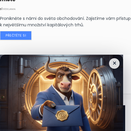
REKLAMA
Pronikněte s námi do světa obchodování. Zajistíme vám přístup
k největšímu množství kapitálových trhů.
PŘEČTĚTE SI
×
Nejčtenější
zprávy