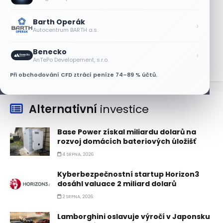
8 SRPNA, 2026
Barth Operák
Objednávky DoorDash vzrostly téměř o
›
Autocentrum BARTH a.s.
28 %, akcie rostou
8 SRPNA, 2026
Benecko
›
AnTePo Developement, s.r.o.
Při obchodování CFD ztrácí peníze 74–89 % účtů.
Alternativní
investice
Base Power získal miliardu dolarů na
rozvoj domácích bateriových úložišť
4 SRPNA, 2026
Kyberbezpečnostní startup Horizon3
dosáhl valuace 2 miliard dolarů
2 SRPNA, 2026
Lamborghini oslavuje výročí v Japonsku