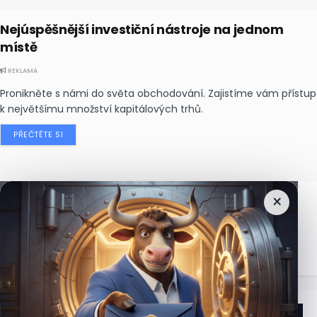
Nejúspěšnější investiční nástroje na jednom
místě
REKLAMA
Pronikněte s námi do světa obchodování. Zajistíme vám přístup
k největšímu množství kapitálových trhů.
PŘEČTĚTE SI
×
Nejčtenější
zprávy