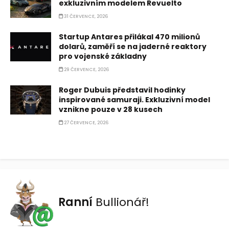
exkluzivním modelem Revuelto
31 ČERVENCE, 2026
Startup Antares přilákal 470 milionů
dolarů, zaměří se na jaderné reaktory
pro vojenské základny
29 ČERVENCE, 2026
Roger Dubuis představil hodinky
inspirované samuraji. Exkluzivní model
vznikne pouze v 28 kusech
27 ČERVENCE, 2026
Ranní
Bullionář!