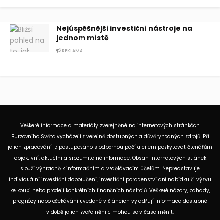
Nejúspěšnější investiční nástroje na
jednom místě
REKLAMA
Veškeré informace a materiály zveřejněné na internetových stránkách
Burzovního Světa vycházejí z veřejně dostupných a důvěryhodných zdrojů. Při
jejich zpracování je postupováno s odbornou péčí a cílem poskytovat čtenářům
objektivní, aktuální a srozumitelné informace. Obsah internetových stránek
slouží výhradně k informačním a vzdělávacím účelům. Nepředstavuje
individuální investiční doporučení, investiční poradenství ani nabídku či výzvu
ke koupi nebo prodeji konkrétních finančních nástrojů. Veškeré názory, odhady,
prognózy nebo očekávání uvedené v článcích vyjadřují informace dostupné
v době jejich zveřejnění a mohou se v čase měnit.