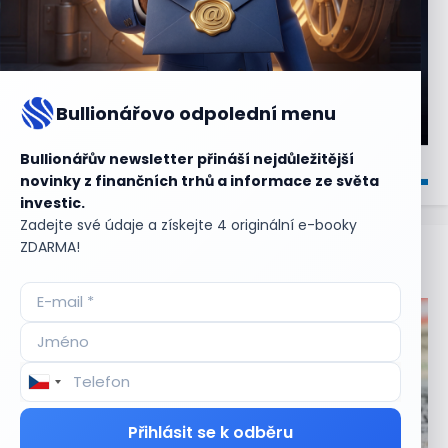
Bullionářovo odpolední menu
Bullionářův newsletter přináší nejdůležitější
novinky z finančních trhů a informace ze světa
investic.
Zadejte své údaje a získejte 4 originální e-booky
ZDARMA!
Aktuální
příležitosti
Přihlásit se k odběru