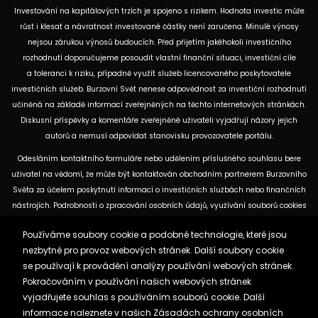
Investování na kapitálových trzích je spojeno s rizikem. Hodnota investic může
růst i klesat a návratnost investované částky není zaručena. Minulé výnosy
nejsou zárukou výnosů budoucích. Před přijetím jakéhokoli investičního
rozhodnutí doporučujeme posoudit vlastní finanční situaci, investiční cíle
a toleranci k riziku, případně využít služeb licencovaného poskytovatele
investičních služeb. Burzovní Svět nenese odpovědnost za investiční rozhodnutí
učiněná na základě informací zveřejněných na těchto internetových stránkách.
Diskusní příspěvky a komentáře zveřejněné uživateli vyjadřují názory jejich
autorů a nemusí odpovídat stanovisku provozovatele portálu.
Odesláním kontaktního formuláře nebo udělením příslušného souhlasu bere
uživatel na vědomí, že může být kontaktován obchodním partnerem Burzovního
Světa za účelem poskytnutí informací o investičních službách nebo finančních
nástrojích. Podrobnosti o zpracování osobních údajů, využívání souborů cookies
a obchodních partnerech jsou uvedeny v příslušných dokumentech
Používáme soubory cookie a podobné technologie, které jsou
dostupných na těchto internetových stránkách. U jednotlivých článků mohou
nezbytné pro provoz webových stránek. Další soubory cookie
být uvedeny informace o použitých zdrojích, datu původní analýzy nebo datu,
se používají k provádění analýzy používání webových stránek.
ke kterému se vztahují uvedené tržní údaje.
Pokračováním v používání našich webových stránek
vyjadřujete souhlas s používáním souborů cookie. Další
Zásady ochrany osobních údajů a cookies
informace naleznete v našich
Zásadách ochrany osobních