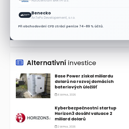
Autocentrum BARTH a.s.
Asijské technologie oslabily, SK
Benecko
Hynix se propadl téměř o 10 %
AnTePo Developement, s.r.o.
6 SRPNA, 2026
Při obchodování CFD ztrácí peníze 74–89 % účtů.
Alternativní
investice
Base Power získal miliardu
dolarů na rozvoj domácích
bateriových úložišť
4 SRPNA, 2026
Kyberbezpečnostní startup
Horizon3 dosáhl valuace 2
miliard dolarů
2 SRPNA, 2026