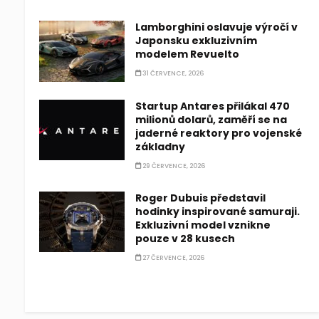
Lamborghini oslavuje výročí v
Japonsku exkluzivním
modelem Revuelto
31 ČERVENCE, 2026
Startup Antares přilákal 470
milionů dolarů, zaměří se na
jaderné reaktory pro vojenské
základny
29 ČERVENCE, 2026
Roger Dubuis představil
hodinky inspirované samuraji.
Exkluzivní model vznikne
pouze v 28 kusech
27 ČERVENCE, 2026