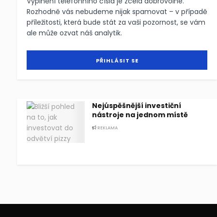
Vyplnění telefonního čísla je zcela dobrovolné.
Rozhodně vás nebudeme nijak spamovat – v případě
příležitosti, která bude stát za vaši pozornost, se vám
ale může ozvat náš analytik.
Nejúspěšnější investiční
nástroje na jednom místě
REKLAMA