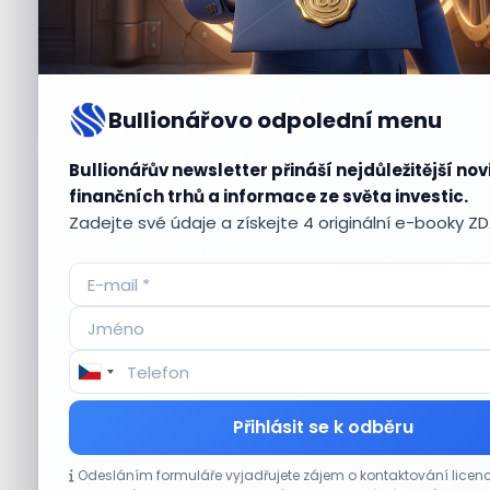
Bullionářovo odpolední menu
Bullionářův newsletter přináší nejdůležitější nov
Aktuální
příležitosti
finančních trhů a informace ze světa investic.
Zadejte své údaje a získejte 4 originální e-booky Z
CO HÝBE TRHEM
Přihlásit se k odběru
Tesla míří na obrovský trh samořiditelných
Odesláním formuláře vyjadřujete zájem o kontaktování lic