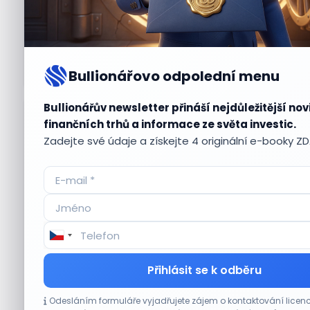
Bullionářovo odpolední menu
Bullionářův newsletter přináší nejdůležitější nov
Aktuální
příležitosti
finančních trhů a informace ze světa investic.
Zadejte své údaje a získejte 4 originální e-booky Z
CO HÝBE TRHEM
Přihlásit se k odběru
Akcie Micron klesají, ale nejhoršímu
Odesláním formuláře vyjadřujete zájem o kontaktování lic