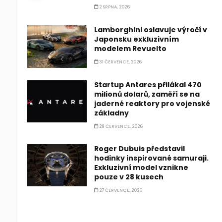
2 SRPNA, 2026
Lamborghini oslavuje výročí v
Japonsku exkluzivním
modelem Revuelto
31 ČERVENCE, 2026
Startup Antares přilákal 470
milionů dolarů, zaměří se na
jaderné reaktory pro vojenské
základny
29 ČERVENCE, 2026
Roger Dubuis představil
hodinky inspirované samuraji.
Exkluzivní model vznikne
pouze v 28 kusech
27 ČERVENCE, 2026