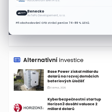
Autocentrum BARTH a.s.
Benecko
Lisa Su zlehčuje Muskův
AnTePo Developement, s.r.o.
závazek vůči Nvidii. Akcie AMD
Při obchodování CFD ztrácí peníze 74–89 % účtů.
po výsledcích klesají
6 SRPNA, 2026
Alternativní
investice
Base Power získal miliardu
dolarů na rozvoj domácích
bateriových úložišť
4 SRPNA, 2026
Kyberbezpečnostní startup
Horizon3 dosáhl valuace 2
miliard dolarů