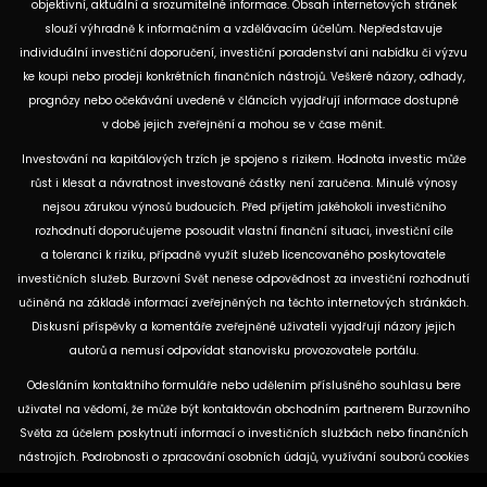
objektivní, aktuální a srozumitelné informace. Obsah internetových stránek
slouží výhradně k informačním a vzdělávacím účelům. Nepředstavuje
individuální investiční doporučení, investiční poradenství ani nabídku či výzvu
ke koupi nebo prodeji konkrétních finančních nástrojů. Veškeré názory, odhady,
prognózy nebo očekávání uvedené v článcích vyjadřují informace dostupné
v době jejich zveřejnění a mohou se v čase měnit.
Investování na kapitálových trzích je spojeno s rizikem. Hodnota investic může
růst i klesat a návratnost investované částky není zaručena. Minulé výnosy
nejsou zárukou výnosů budoucích. Před přijetím jakéhokoli investičního
rozhodnutí doporučujeme posoudit vlastní finanční situaci, investiční cíle
a toleranci k riziku, případně využít služeb licencovaného poskytovatele
investičních služeb. Burzovní Svět nenese odpovědnost za investiční rozhodnutí
učiněná na základě informací zveřejněných na těchto internetových stránkách.
Diskusní příspěvky a komentáře zveřejněné uživateli vyjadřují názory jejich
autorů a nemusí odpovídat stanovisku provozovatele portálu.
Odesláním kontaktního formuláře nebo udělením příslušného souhlasu bere
uživatel na vědomí, že může být kontaktován obchodním partnerem Burzovního
Světa za účelem poskytnutí informací o investičních službách nebo finančních
nástrojích. Podrobnosti o zpracování osobních údajů, využívání souborů cookies
a obchodních partnerech jsou uvedeny v příslušných dokumentech