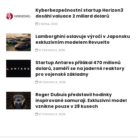
Kyberbezpečnostní startup Horizon3
dosáhl valuace 2 miliard dolarů
2 SRPNA, 2026
Lamborghini oslavuje výročí v Japonsku
exkluzivním modelem Revuelto
31 ČERVENCE, 2026
Startup Antares přilákal 470 milionů
dolarů, zaměří se na jaderné reaktory
pro vojenské základny
29 ČERVENCE, 2026
Roger Dubuis představil hodinky
inspirované samuraji. Exkluzivní model
vznikne pouze v 28 kusech
27 ČERVENCE, 2026