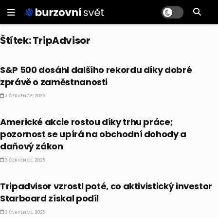
Štítek:
TripAdvisor
BULLIONÁŘ RECAP
S&P 500 dosáhl dalšího rekordu díky dobré
zprávě o zaměstnanosti
3 ČERVENCE, 2025
BULLIONÁŘ OPEN
Americké akcie rostou díky trhu práce;
pozornost se upírá na obchodní dohody a
daňový zákon
3 ČERVENCE, 2025
AKCIE
Tripadvisor vzrostl poté, co aktivistický investor
Starboard získal podíl
3 ČERVENCE, 2025