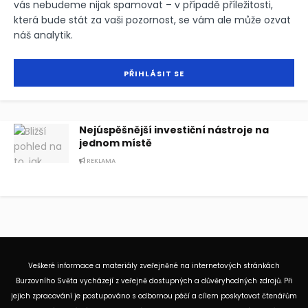
vás nebudeme nijak spamovat – v případě příležitosti,
která bude stát za vaši pozornost, se vám ale může ozvat
náš analytik.
Nejúspěšnější investiční nástroje na
jednom místě
REKLAMA
Veškeré informace a materiály zveřejněné na internetových stránkách
Burzovního Světa vycházejí z veřejně dostupných a důvěryhodných zdrojů. Při
jejich zpracování je postupováno s odbornou péčí a cílem poskytovat čtenářům