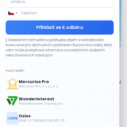
Přihlásit se k odběru
Odesláním formuláře vyjadřujete zájem o kontaktování
CO HÝBE TRHEM
licencovaným obchodním partnerem Burzovního světa, který
vám může poskytnout informace o investičních službách
Akcie Micron klesají, ale nejhoršímu výprodeji
nebo finančních nástrojích.
paměťových čipů unikly
7 SRPNA, 2026
PARTNEŘI:
Paměťový sektor zasáhl plošný pokles Akcie společnosti
Mercurius Pro
Micron Technology (MU) ve čtvrtek uzavřely obchodování
›
Mercurius Pro, o. c. p., a. s.
se ztrátou 1,3 %. Výrobce paměťových...
Wonderinterest
Jalapeňová kauza tlačí akcie Chipotle
›
Wonderinterest Trading Ltd
níž. Analytici ale zůstávají klidní
7 SRPNA, 2026
Ozios
›
APME FX TRADING EUROPE LTD
Tesla míří na obrovský trh