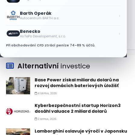
6 SRPNA, 2026
Barth Operák
Micron posílil o 7,6 % a zvýšil podíl na
›
Autocentrum BARTH a.s.
trhu DRAM
5 SRPNA, 2026
Benecko
›
AnTePo Developement, s.r.o.
Při obchodování CFD ztrácí peníze 74–89 % účtů.
Alternativní
investice
Base Power získal miliardu dolarů na
rozvoj domácích bateriových úložišť
4 SRPNA, 2026
Kyberbezpečnostní startup Horizon3
dosáhl valuace 2 miliard dolarů
2 SRPNA, 2026
Lamborghini oslavuje výročí v Japonsku