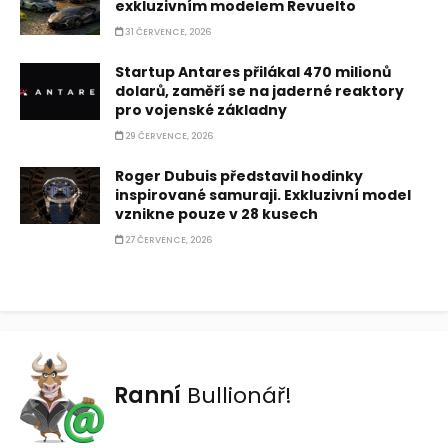
exkluzivním modelem Revuelto
31 ČERVENCE, 2026
Startup Antares přilákal 470 milionů
dolarů, zaměří se na jaderné reaktory
pro vojenské základny
29 ČERVENCE, 2026
Roger Dubuis představil hodinky
inspirované samuraji. Exkluzivní model
vznikne pouze v 28 kusech
27 ČERVENCE, 2026
Ranní
Bullionář!