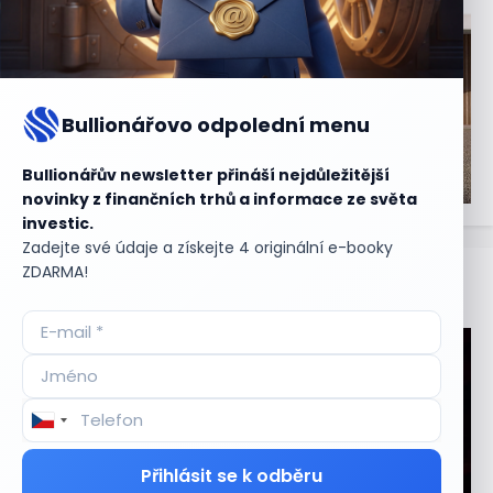
Bullionářovo odpolední menu
Bullionářův newsletter přináší nejdůležitější
novinky z finančních trhů a informace ze světa
investic.
Zadejte své údaje a získejte 4 originální e-booky
ZDARMA!
Aktuální
příležitosti
Přihlásit se k odběru