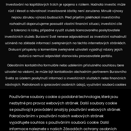
Investování na kapitálových trzích je spojeno s rizikem. Hodnota investic může
růst i klesat a návratnost investované částky není zaručena. Minulé výnosy
nejsou zárukou výnosů budoucích. Před přijetím jakéhokoli investičního
rozhodnutí doporučujeme posoudit vlastní finanční situaci, investiční cíle
a toleranci k riziku, případně využít služeb licencovaného poskytovatele
investičních služeb. Burzovní Svět nenese odpovědnost za investiční rozhodnutí
učiněná na základě informací zveřejněných na těchto internetových stránkách.
Diskusní příspěvky a komentáře zveřejněné uživateli vyjadřují názory jejich
autorů a nemusí odpovídat stanovisku provozovatele portálu.
Odesláním kontaktního formuláře nebo udělením příslušného souhlasu bere
uživatel na vědomí, že může být kontaktován obchodním partnerem Burzovního
Světa za účelem poskytnutí informací o investičních službách nebo finančních
nástrojích. Podrobnosti o zpracování osobních údajů, využívání souborů cookies
a obchodních partnerech jsou uvedeny v příslušných dokumentech
Používáme soubory cookie a podobné technologie, které jsou
dostupných na těchto internetových stránkách. U jednotlivých článků mohou
nezbytné pro provoz webových stránek. Další soubory cookie
být uvedeny informace o použitých zdrojích, datu původní analýzy nebo datu,
se používají k provádění analýzy používání webových stránek.
ke kterému se vztahují uvedené tržní údaje.
Pokračováním v používání našich webových stránek
vyjadřujete souhlas s používáním souborů cookie. Další
Zásady ochrany osobních údajů a cookies
informace naleznete v našich
Zásadách ochrany osobních