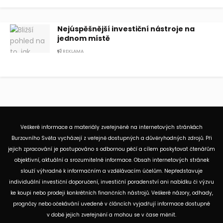
Nejúspěšnější investiční nástroje na
jednom místě
REKLAMA
Veškeré informace a materiály zveřejněné na internetových stránkách
Burzovního Světa vycházejí z veřejně dostupných a důvěryhodných zdrojů. Při
jejich zpracování je postupováno s odbornou péčí a cílem poskytovat čtenářům
objektivní, aktuální a srozumitelné informace. Obsah internetových stránek
slouží výhradně k informačním a vzdělávacím účelům. Nepředstavuje
individuální investiční doporučení, investiční poradenství ani nabídku či výzvu
ke koupi nebo prodeji konkrétních finančních nástrojů. Veškeré názory, odhady,
prognózy nebo očekávání uvedené v článcích vyjadřují informace dostupné
v době jejich zveřejnění a mohou se v čase měnit.