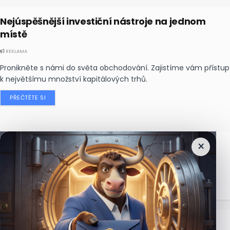
Nejúspěšnější investiční nástroje na jednom
místě
REKLAMA
Pronikněte s námi do světa obchodování. Zajistíme vám přístup
k největšímu množství kapitálových trhů.
PŘEČTĚTE SI
×
Nejčtenější
zprávy