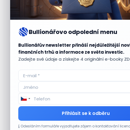
Bullionářovo odpolední menu
Bullionářův newsletter přináší nejdůležitější nov
Aktuální
příležitosti
finančních trhů a informace ze světa investic.
Zadejte své údaje a získejte 4 originální e-booky Z
CO HÝBE TRHEM
Přihlásit se k odběru
Výsledky společností jsou silné. Proč to
Odesláním formuláře vyjadřujete zájem o kontaktování lic