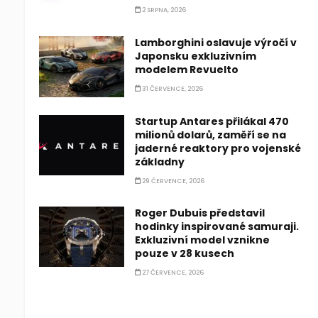
2 SRPNA, 2026
Lamborghini oslavuje výročí v
Japonsku exkluzivním
modelem Revuelto
31 ČERVENCE, 2026
Startup Antares přilákal 470
milionů dolarů, zaměří se na
jaderné reaktory pro vojenské
základny
29 ČERVENCE, 2026
Roger Dubuis představil
hodinky inspirované samuraji.
Exkluzivní model vznikne
pouze v 28 kusech
27 ČERVENCE, 2026