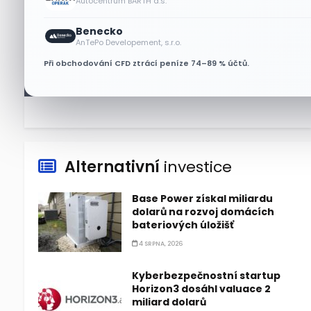
Autocentrum BARTH a.s.
7 SRPNA, 2026
Benecko
Tesla míří na obrovský trh
AnTePo Developement, s.r.o.
samořiditelných aut. Akcie
Při obchodování CFD ztrácí peníze 74–89 % účtů.
reagují růstem
7 SRPNA, 2026
Alternativní
investice
Base Power získal miliardu
dolarů na rozvoj domácích
bateriových úložišť
4 SRPNA, 2026
Kyberbezpečnostní startup
Horizon3 dosáhl valuace 2
miliard dolarů