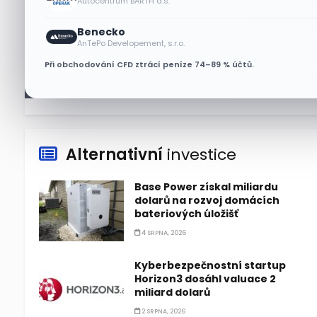
Autocentrum BARTH a.s.
Asijské technologie oslabily, SK
Benecko
Hynix se propadl téměř o 10 %
AnTePo Developement, s.r.o.
6 SRPNA, 2026
Při obchodování CFD ztrácí peníze 74–89 % účtů.
Alternativní
investice
Base Power získal miliardu
dolarů na rozvoj domácích
bateriových úložišť
4 SRPNA, 2026
Kyberbezpečnostní startup
Horizon3 dosáhl valuace 2
miliard dolarů
2 SRPNA, 2026