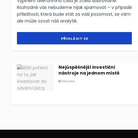
Vyplnění telefonního čísla je zcela dobrovolné.
Rozhodně vás nebudeme nijak spamovat – v případě
příležitosti, která bude stát za vaši pozornost, se vám
ale může ozvat náš analytik.
Nejúspěšnější investiční
nástroje na jednom místě
REKLAMA