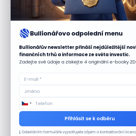
Bullionářovo odpolední menu
Bullionářův newsletter přináší nejdůležitější nov
Aktuální
příležitosti
finančních trhů a informace ze světa investic.
Zadejte své údaje a získejte 4 originální e-booky Z
CO HÝBE TRHEM
Přihlásit se k odběru
Tesla míří na obrovský trh samořiditelných
Odesláním formuláře vyjadřujete zájem o kontaktování lic