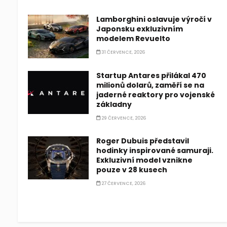
Lamborghini oslavuje výročí v
Japonsku exkluzivním
modelem Revuelto
31 ČERVENCE, 2026
Startup Antares přilákal 470
milionů dolarů, zaměří se na
jaderné reaktory pro vojenské
základny
29 ČERVENCE, 2026
Roger Dubuis představil
hodinky inspirované samuraji.
Exkluzivní model vznikne
pouze v 28 kusech
27 ČERVENCE, 2026