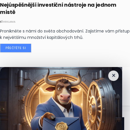
Nejúspěšnější investiční nástroje na jednom
místě
REKLAMA
Pronikněte s námi do světa obchodování. Zajistíme vám přístup
k největšímu množství kapitálových trhů.
PŘEČTĚTE SI
×
Nejčtenější
zprávy