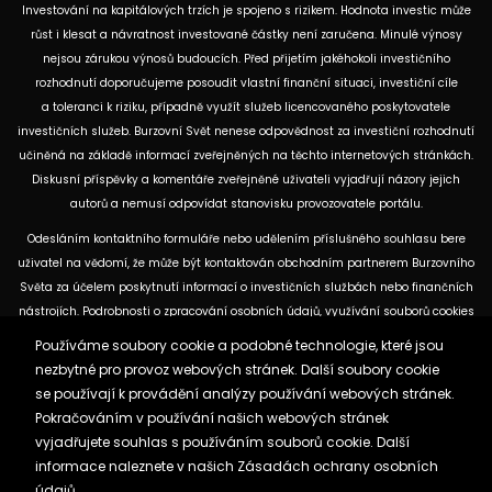
Investování na kapitálových trzích je spojeno s rizikem. Hodnota investic může
růst i klesat a návratnost investované částky není zaručena. Minulé výnosy
nejsou zárukou výnosů budoucích. Před přijetím jakéhokoli investičního
rozhodnutí doporučujeme posoudit vlastní finanční situaci, investiční cíle
a toleranci k riziku, případně využít služeb licencovaného poskytovatele
investičních služeb. Burzovní Svět nenese odpovědnost za investiční rozhodnutí
učiněná na základě informací zveřejněných na těchto internetových stránkách.
Diskusní příspěvky a komentáře zveřejněné uživateli vyjadřují názory jejich
autorů a nemusí odpovídat stanovisku provozovatele portálu.
Odesláním kontaktního formuláře nebo udělením příslušného souhlasu bere
uživatel na vědomí, že může být kontaktován obchodním partnerem Burzovního
Světa za účelem poskytnutí informací o investičních službách nebo finančních
nástrojích. Podrobnosti o zpracování osobních údajů, využívání souborů cookies
a obchodních partnerech jsou uvedeny v příslušných dokumentech
Používáme soubory cookie a podobné technologie, které jsou
dostupných na těchto internetových stránkách. U jednotlivých článků mohou
nezbytné pro provoz webových stránek. Další soubory cookie
být uvedeny informace o použitých zdrojích, datu původní analýzy nebo datu,
se používají k provádění analýzy používání webových stránek.
ke kterému se vztahují uvedené tržní údaje.
Pokračováním v používání našich webových stránek
vyjadřujete souhlas s používáním souborů cookie. Další
informace naleznete v našich
Zásadách ochrany osobních
Zásady ochrany osobních údajů a cookies
údajů.