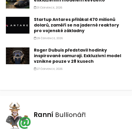
exkluzivním modelem Revuelto
31 ČERVENCE, 2026
Startup Antares přilákal 470 milionů
dolarů, zaměří se na jaderné reaktory
pro vojenské základny
29 ČERVENCE, 2026
Roger Dubuis představil hodinky
inspirované samuraji. Exkluzivní model
vznikne pouze v 28 kusech
27 ČERVENCE, 2026
Ranní
Bullionář!