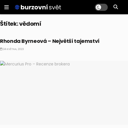
Štítek:
vědomí
BULLIONÁŘOVA KNIHSPIRACE
Rhonda Byrneová – Největší tajemství
24 KVĚTNA, 2023