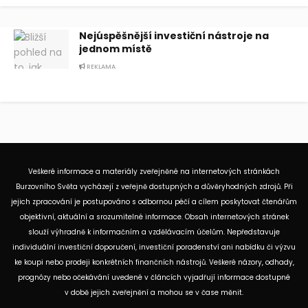
Nejúspěšnější investiční nástroje na
jednom místě
REKLAMA
Veškeré informace a materiály zveřejněné na internetových stránkách
Burzovního Světa vycházejí z veřejně dostupných a důvěryhodných zdrojů. Při
jejich zpracování je postupováno s odbornou péčí a cílem poskytovat čtenářům
objektivní, aktuální a srozumitelné informace. Obsah internetových stránek
slouží výhradně k informačním a vzdělávacím účelům. Nepředstavuje
individuální investiční doporučení, investiční poradenství ani nabídku či výzvu
ke koupi nebo prodeji konkrétních finančních nástrojů. Veškeré názory, odhady,
prognózy nebo očekávání uvedené v článcích vyjadřují informace dostupné
v době jejich zveřejnění a mohou se v čase měnit.