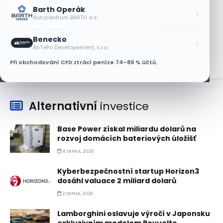
6 SRPNA, 2026
Barth Operák
›
Autocentrum BARTH a.s.
Asijské technologie oslabily, SK Hynix se
propadl téměř o 10 %
Benecko
›
6 SRPNA, 2026
AnTePo Developement, s.r.o.
Při obchodování CFD ztrácí peníze 74–89 % účtů.
Alternativní
investice
Base Power získal miliardu dolarů na
rozvoj domácích bateriových úložišť
4 SRPNA, 2026
Kyberbezpečnostní startup Horizon3
dosáhl valuace 2 miliard dolarů
2 SRPNA, 2026
Lamborghini oslavuje výročí v Japonsku