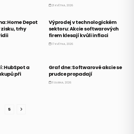
21 KVĚTNA, 2026
PRÁVĚ TEĎ
na: Home Depot
Výprodej v technologickém
zisku, trhy
sektoru: Akcie softwarových
idii
firem klesají kvůli inflaci
17 KVĚTNA, 2026
PRÁVĚ TEĎ
í: HubSpot a
Graf dne: Softwarové akcie se
ákupů při
prudce propadají
11 DUBNA, 2026
5