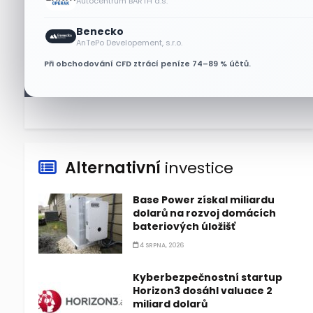
Autocentrum BARTH a.s.
7 SRPNA, 2026
Benecko
Plány Starlinku srazily akcie T-
AnTePo Developement, s.r.o.
Mobile, AT&T a Verizonu
Při obchodování CFD ztrácí peníze 74–89 % účtů.
6 SRPNA, 2026
Alternativní
investice
Base Power získal miliardu
dolarů na rozvoj domácích
bateriových úložišť
4 SRPNA, 2026
Kyberbezpečnostní startup
Horizon3 dosáhl valuace 2
miliard dolarů