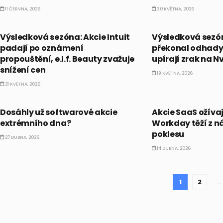
11 ČERVNA, 2026
30 KVĚTNA, 2026
PRÁVĚ TEĎ
PRÁVĚ TEĎ
Výsledková sezóna: Akcie Intuit
Výsledková sezó
padají po oznámení
překonal odhady 
propouštění, e.l.f. Beauty zvažuje
upírají zrak na Nv
snížení cen
19 KVĚTNA, 2026
21 KVĚTNA, 2026
PRÁVĚ TEĎ
PRÁVĚ TEĎ
Dosáhly už softwarové akcie
Akcie SaaS ožívaj
extrémního dna?
Workday těží z n
poklesu
27 DUBNA, 2026
14 DUBNA, 2026
1
2
…