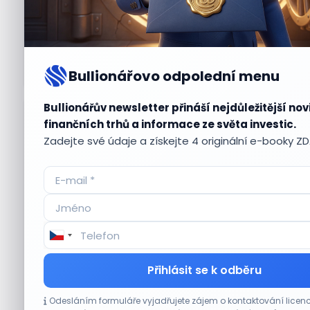
Bullionářovo odpolední menu
Bullionářův newsletter přináší nejdůležitější nov
Aktuální
příležitosti
finančních trhů a informace ze světa investic.
Zadejte své údaje a získejte 4 originální e-booky Z
CO HÝBE TRHEM
Přihlásit se k odběru
Objednávky DoorDash vzrostly téměř o 28 %,
Odesláním formuláře vyjadřujete zájem o kontaktování lic