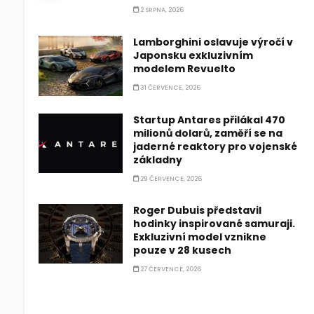
2 SRPNA, 2026
Lamborghini oslavuje výročí v
Japonsku exkluzivním
modelem Revuelto
31 ČERVENCE, 2026
Startup Antares přilákal 470
milionů dolarů, zaměří se na
jaderné reaktory pro vojenské
základny
29 ČERVENCE, 2026
Roger Dubuis představil
hodinky inspirované samuraji.
Exkluzivní model vznikne
pouze v 28 kusech
27 ČERVENCE, 2026