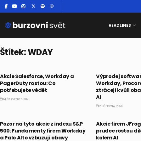
HEADLINES
Štítek:
WDAY
PRÁVĚ TEĎ
PRÁVĚ TEĎ
Akcie Salesforce, Workday a
Výprodej softwar
PagerDuty rostou: Co
Workday, Procore
potřebujete vědět
ztrácejí kvůli o
AI
14 ČERVENCE, 2026
23 ČERVNA, 2026
PRÁVĚ TEĎ
PRÁVĚ TEĎ
Pozor na tyto akcie z indexu S&P
Akcie firem JFro
500: Fundamenty firem Workday
prudce rostou d
a Palo Alto vzbuzují obavy
kolem AI