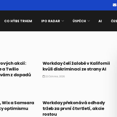
CO HÝBE TRHEM
IPO RADAR
ÚSPĚCH
AI
ČE
PRÁVĚ TEĎ
ových akcií:
Workday čelí žalobě v Kalifornii
 a Twilio
kvůli diskriminaci ze strany AI
bavám z dopadů
22 ČERVNA, 2026
PRÁVĚ TEĎ
g, Wix a Samsara
Workday překonává odhady
íky optimismu
tržeb za první čtvrtletí, akcie
rostou