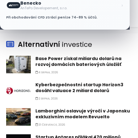
Benecko
›
6 SRPNA, 2026
AnTePo Developement, s.r.o.
Při obchodování CFD ztrácí peníze 74–89 % účtů.
Alternativní
investice
Base Power získal miliardu dolarů na
rozvoj domácích bateriových úložišť
4 SRPNA, 2026
Kyberbezpečnostní startup Horizon3
dosáhl valuace 2 miliard dolarů
2 SRPNA, 2026
Lamborghini oslavuje výročí v Japonsku
exkluzivním modelem Revuelto
31 ČERVENCE, 2026
Startup Antares přilákal 470 milionů