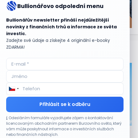
Bullionářovo odpolední menu
Bullionářův newsletter přináší nejdůležitější
novinky z finančních trhů a informace ze světa
investic.
Zadejte své údaje a získejte 4 originální e-booky
ZDARMA!
Aktuální
příležitosti
Přihlásit se k odběru
Odesláním formuláře vyjadřujete zájem o kontaktování
CO HÝBE TRHEM
licencovaným obchodním partnerem Burzovního světa, který
vám může poskytnout informace o investičních službách
Akcie Micron klesají, ale nejhoršímu výprodeji
nebo finančních nástrojích.