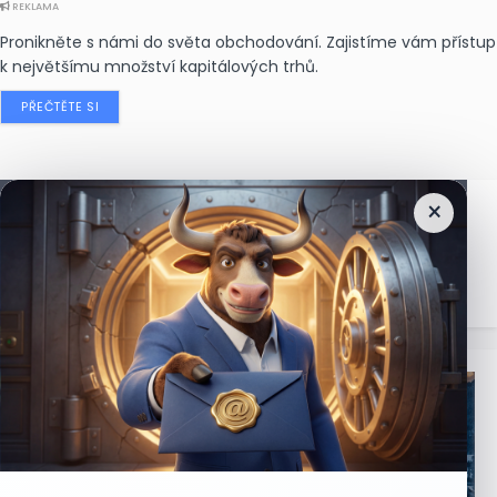
REKLAMA
Pronikněte s námi do světa obchodování. Zajistíme vám přístup
k největšímu množství kapitálových trhů.
PŘEČTĚTE SI
×
Nejčtenější
zprávy