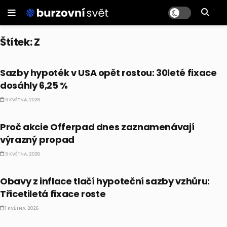
Štítek:
Z
PRÁVĚ TEĎ
Sazby hypoték v USA opět rostou: 30leté fixace
dosáhly 6,25 %
9 KVĚTNA, 2026
PRÁVĚ TEĎ
Proč akcie Offerpad dnes zaznamenávají
výrazný propad
3 KVĚTNA, 2026
PRÁVĚ TEĎ
Obavy z inflace tlačí hypoteční sazby vzhůru:
Třicetiletá fixace roste
1 KVĚTNA, 2026
PRÁVĚ TEĎ