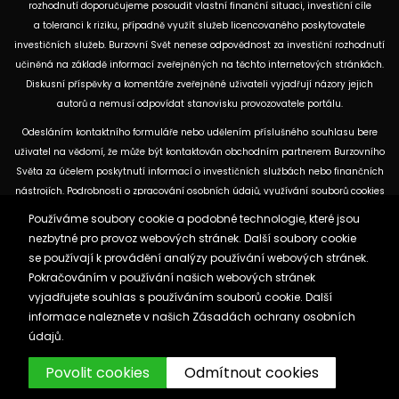
rozhodnutí doporučujeme posoudit vlastní finanční situaci, investiční cíle
a toleranci k riziku, případně využít služeb licencovaného poskytovatele
investičních služeb. Burzovní Svět nenese odpovědnost za investiční rozhodnutí
učiněná na základě informací zveřejněných na těchto internetových stránkách.
Diskusní příspěvky a komentáře zveřejněné uživateli vyjadřují názory jejich
autorů a nemusí odpovídat stanovisku provozovatele portálu.
Odesláním kontaktního formuláře nebo udělením příslušného souhlasu bere
uživatel na vědomí, že může být kontaktován obchodním partnerem Burzovního
Světa za účelem poskytnutí informací o investičních službách nebo finančních
nástrojích. Podrobnosti o zpracování osobních údajů, využívání souborů cookies
a obchodních partnerech jsou uvedeny v příslušných dokumentech
Používáme soubory cookie a podobné technologie, které jsou
dostupných na těchto internetových stránkách. U jednotlivých článků mohou
nezbytné pro provoz webových stránek. Další soubory cookie
být uvedeny informace o použitých zdrojích, datu původní analýzy nebo datu,
se používají k provádění analýzy používání webových stránek.
ke kterému se vztahují uvedené tržní údaje.
Pokračováním v používání našich webových stránek
vyjadřujete souhlas s používáním souborů cookie. Další
informace naleznete v našich
Zásadách ochrany osobních
Zásady ochrany osobních údajů a cookies
údajů.
Reklama
Kontakt
Burzovnisvet.cz © 2026
Povolit cookies
Odmítnout cookies