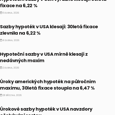
fixace na 6,22 %
5 DUBNA, 2026
PRÁVĚ TEĎ
Sazby hypoték v USA klesají: 30letá fixace
zlevnila na 6,22 %
4 DUBNA, 2026
PRÁVĚ TEĎ
Hypoteční sazby v USA mírně klesají z
nedávných maxim
2 DUBNA, 2026
PRÁVĚ TEĎ
Úroky amerických hypoték na půlročním
maximu, 30letá fixace stoupla na 6,47 %
28 BŘEZNA, 2026
PRÁVĚ TEĎ
Úrokové sazby hypoték v USA navzdory