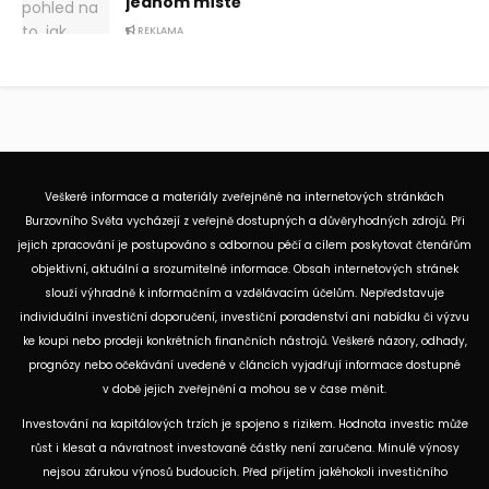
jednom místě
REKLAMA
Veškeré informace a materiály zveřejněné na internetových stránkách
Burzovního Světa vycházejí z veřejně dostupných a důvěryhodných zdrojů. Při
jejich zpracování je postupováno s odbornou péčí a cílem poskytovat čtenářům
objektivní, aktuální a srozumitelné informace. Obsah internetových stránek
slouží výhradně k informačním a vzdělávacím účelům. Nepředstavuje
individuální investiční doporučení, investiční poradenství ani nabídku či výzvu
ke koupi nebo prodeji konkrétních finančních nástrojů. Veškeré názory, odhady,
prognózy nebo očekávání uvedené v článcích vyjadřují informace dostupné
v době jejich zveřejnění a mohou se v čase měnit.
Investování na kapitálových trzích je spojeno s rizikem. Hodnota investic může
růst i klesat a návratnost investované částky není zaručena. Minulé výnosy
nejsou zárukou výnosů budoucích. Před přijetím jakéhokoli investičního