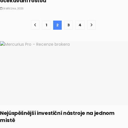
očekávání rostou
14 BŘEZNA, 2026
1
2
3
4
Nejúspěšnější investiční nástroje na jednom
místě