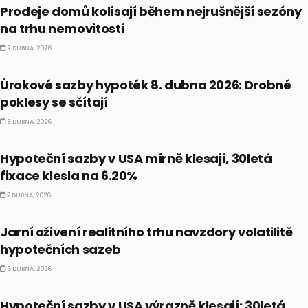
Prodeje domů kolísají během nejrušnější sezóny
na trhu nemovitostí
9 DUBNA, 2026
PRÁVĚ TEĎ
Úrokové sazby hypoték 8. dubna 2026: Drobné
poklesy se sčítají
8 DUBNA, 2026
PRÁVĚ TEĎ
Hypoteční sazby v USA mírně klesají, 30letá
fixace klesla na 6.20%
7 DUBNA, 2026
PRÁVĚ TEĎ
Jarní oživení realitního trhu navzdory volatilitě
hypotečních sazeb
6 DUBNA, 2026
PRÁVĚ TEĎ
Hypoteční sazby v USA výrazně klesají: 30letá