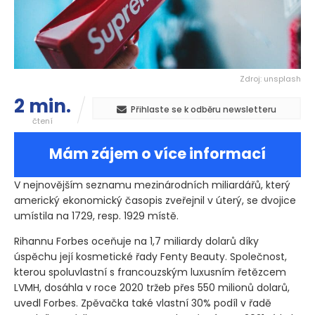
Zdroj: unsplash
2 min.
Přihlaste se k odběru newsletteru
čtení
Mám zájem o více informací
V nejnovějším seznamu mezinárodních miliardářů, který
americký ekonomický časopis zveřejnil v úterý, se dvojice
umístila na 1729, resp. 1929 místě.
Rihannu Forbes oceňuje na 1,7 miliardy dolarů díky
úspěchu její kosmetické řady Fenty Beauty. Společnost,
kterou spoluvlastní s francouzským luxusním řetězcem
LVMH, dosáhla v roce 2020 tržeb přes 550 milionů dolarů,
uvedl Forbes. Zpěvačka také vlastní 30% podíl v řadě