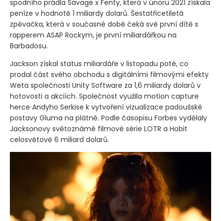
spodního prádla Savage x Fenty, která v únoru 2021 získala
peníze v hodnotě 1 miliardy dolarů. Šestatřicetiletá
zpěvačka, která v současné době čeká své první dítě s
rapperem ASAP Rockym, je první miliardářkou na
Barbadosu.
Jackson získal status miliardáře v listopadu poté, co
prodal část svého obchodu s digitálními filmovými efekty
Weta společnosti Unity Software za 1,6 miliardy dolarů v
hotovosti a akciích. Společnost využila motion capture
herce Andyho Serkise k vytvoření vizualizace padoušské
postavy Gluma na plátně. Podle časopisu Forbes vydělaly
Jacksonovy světoznámé filmové série LOTR a Hobit
celosvětově 6 miliard dolarů.