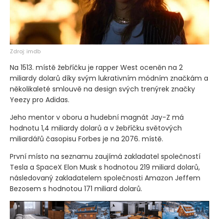
Zdroj: imdb
Na 1513. místě žebříčku je rapper West oceněn na 2
miliardy dolarů díky svým lukrativním módním značkám a
několikaleté smlouvě na design svých trenýrek značky
Yeezy pro Adidas.
Jeho mentor v oboru a hudební magnát Jay-Z má
hodnotu 1,4 miliardy dolarů a v žebříčku světových
miliardářů časopisu Forbes je na 2076. místě.
První místo na seznamu zaujímá zakladatel společností
Tesla a SpaceX Elon Musk s hodnotou 219 miliard dolarů,
následovaný zakladatelem společnosti Amazon Jeffem
Bezosem s hodnotou 171 miliard dolarů.