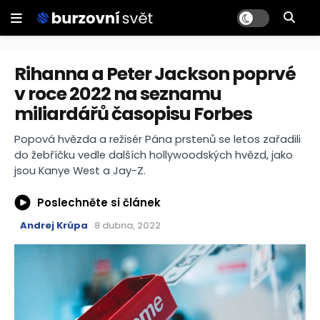
Rihanna a Peter Jackson poprvé
v roce 2022 na seznamu
miliardářů časopisu Forbes
Popová hvězda a režisér Pána prstenů se letos zařadili
do žebříčku vedle dalších hollywoodských hvězd, jako
jsou Kanye West a Jay-Z.
Poslechněte si článek
Andrej Krúpa
8 dubna, 2022