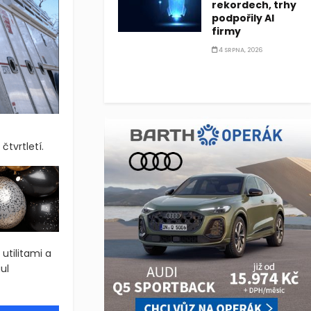
rekordech, trhy
podpořily AI
firmy
4 SRPNA, 2026
čtvrtletí.
tilitami a
ul