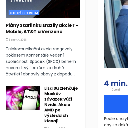
CO HÝBE TRHEM
Plány Starlinku srazily akcie T-
Mobile, AT&T a Verizonu
6 SRPNA, 2026
Telekomunikační akcie reagovaly
poklesem Komentáře vedení
společnosti SpaceX (SPCX) během
hovoru k výsledkům za druhé
čtvrtletí obnovily obavy z dopadu...
4 min.
Lisa Su zlehčuje
čtení
Muskův
závazek vůči
Nvidii. Akcie
AMD po
výsledcích
Podle analyt
klesají
aby se doká