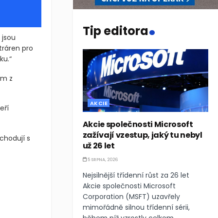
.
Tip editora
 jsou
tráren pro
ku.“
em z
AKCIE
eří
Akcie společnosti Microsoft
zažívají vzestup, jaký tu nebyl
bchodují s
už 26 let
5 SRPNA, 2026
Nejsilnější třídenní růst za 26 let
Akcie společnosti Microsoft
Corporation (MSFT) uzavřely
mimořádně silnou třídenní sérii,