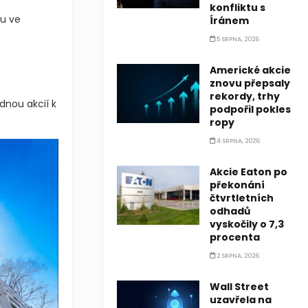
konfliktu s
pu ve
Íránem
5 SRPNA, 2026
Americké akcie
znovu přepsaly
rekordy, trhy
dnou akcií k
podpořil pokles
ropy
4 SRPNA, 2026
Akcie Eaton po
překonání
čtvrtletních
odhadů
vyskočily o 7,3
procenta
2 SRPNA, 2026
Wall Street
uzavřela na