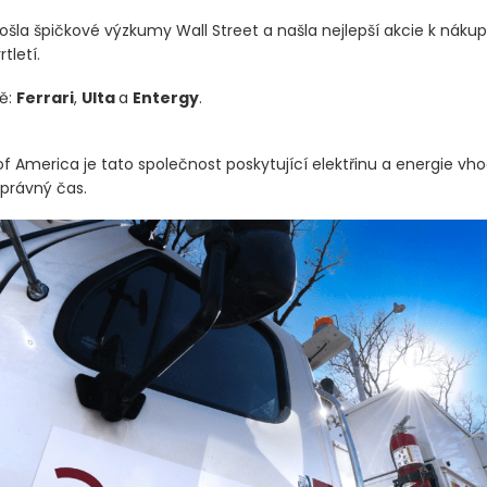
ošla špičkové výzkumy Wall Street a našla nejlepší akcie k náku
tletí.
ně:
Ferrari
,
Ulta
a
Entergy
.
f America je tato společnost poskytující elektřinu a energie vho
právný čas.