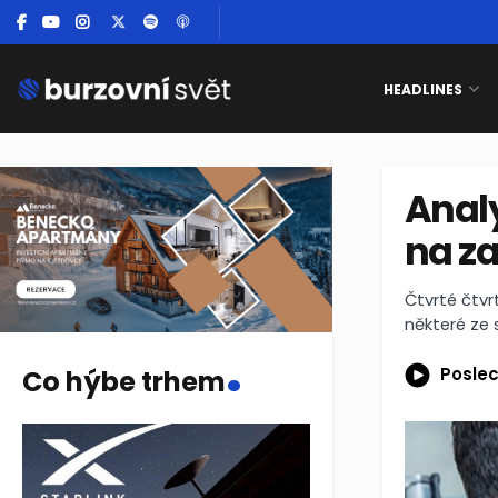
HEADLINES
Analy
na za
Čtvrté čtvr
některé ze 
.
Poslec
Co hýbe trhem