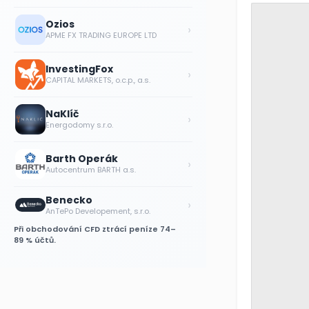
Ozios
›
APME FX TRADING EUROPE LTD
InvestingFox
›
CAPITAL MARKETS, o.c.p., a.s.
NaKlíč
›
Energodomy s.r.o.
Barth Operák
›
Autocentrum BARTH a.s.
Benecko
›
AnTePo Developement, s.r.o.
Při obchodování CFD ztrácí peníze 74–
89 % účtů.