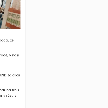
odal, že
oce, v naší
USD za akcii,
díl na trhu
ný růst, s