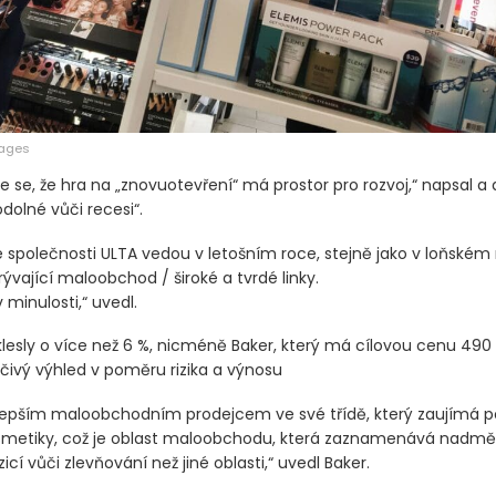
mages
se, že hra na „znovuotevření“ má prostor pro rozvoj,“ napsal a d
odolné vůči recesi“.
společnosti ULTA vedou v letošním roce, stejně jako v loňském r
ývající maloobchod / široké a tvrdé linky.
 minulosti,“ uvedl.
klesly o více než 6 %, nicméně Baker, který má cílovou cenu 490 
dčivý výhled v poměru rizika a výnosu
jlepším maloobchodním prodejcem ve své třídě, který zaujímá po
osmetiky, což je oblast maloobchodu, která zaznamenává nadměr
cí vůči zlevňování než jiné oblasti,“ uvedl Baker.