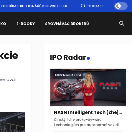
ODEBÍRAT BULLIONÁŘŮV NEWSLETTER
PODCAST
SKO
E-BOOKY
SROVNÁVAČ BROKERŮ
.
akcie
IPO Radar
HKEX Main Board
menovali
NASN Intelligent Tech (Zhejiang)
Čínský lídr v brake-by-wire
technologiích pro autonomní vozidla
vstupuje na hongkongskou burzu 7.