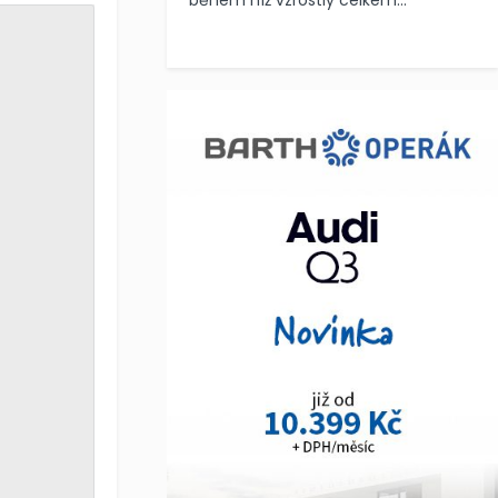
během níž vzrostly celkem...