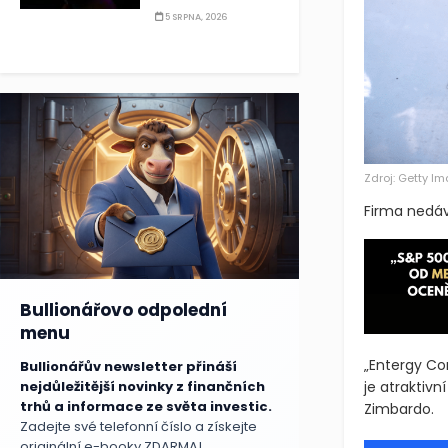
5 SRPNA, 2026
Zdroj: Getty I
Firma nedávn
Bullionářovo odpolední
menu
„Entergy Co
Bullionářův newsletter přináší
nejdůležitější novinky z finančních
je atraktivn
trhů a informace ze světa investic.
Zimbardo.
Zadejte své telefonní číslo a získejte
originální e-booky ZDARMA!