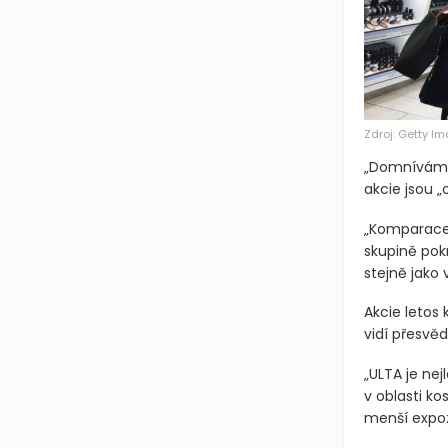
Zdroj: Getty I
„Domníváme 
akcie jsou „
„Komparace 
skupině pokr
stejně jako v
Akcie letos 
vidí přesvě
„ULTA je ne
v oblasti k
menší expozi