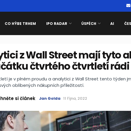
CO HÝBE TRHEM
IPO RADAR
ÚSPĚCH
AI
ČE
tici z Wall Street mají tyto 
čátku čtvrtého čtvrtletí rádi
tletí je v plném proudu a analytici z Wall Street tento týden j
svých oblíbených nákupních příležitostí.
hněte si článek
Jan Golda
11 října, 2022