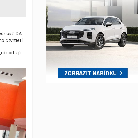
ečností DA
 čtvrtletí.
„absorbují