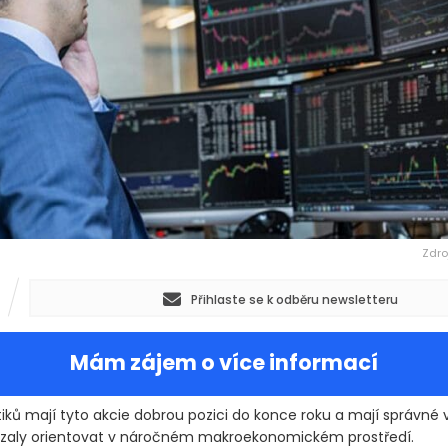
Zdro
Přihlaste se k odběru newsletteru
Mám zájem o více informací
iků mají tyto akcie dobrou pozici do konce roku a mají správné v
zaly orientovat v náročném makroekonomickém prostředí.