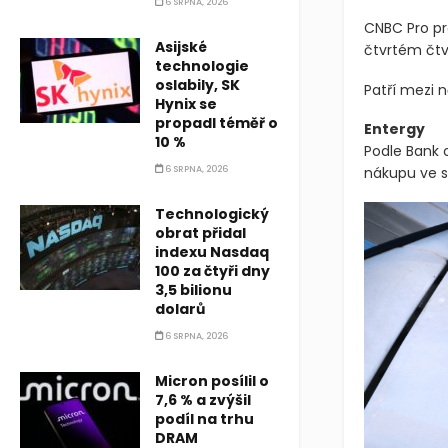
6 SRPNA, 2026
CNBC Pro pr
Asijské
čtvrtém čtvr
technologie
oslabily, SK
Patří mezi 
Hynix se
propadl téměř o
Entergy
10 %
Podle Bank o
6 SRPNA, 2026
nákupu ve s
Technologický
obrat přidal
indexu Nasdaq
100 za čtyři dny
3,5 bilionu
dolarů
6 SRPNA, 2026
Micron posílil o
7,6 % a zvýšil
podíl na trhu
DRAM