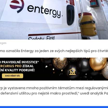
mages
o označila Entergy za jeden ze svých nejlepších tipů pro čtvrté 
rp je vystavena mnoha pozitivním tématům mezi regulovanými u
í defenzivní utilitou pro nejisté makro prostředí,“ uvedl analytik Pa