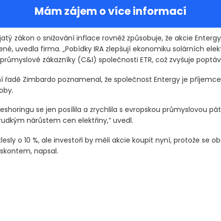
Mám zájem o více informací
atý zákon o snižování inflace rovněž způsobuje, že akcie Entergy
é, uvedla firma. „Pobídky IRA zlepšují ekonomiku solárních elek
 průmyslové zákazníky
(C&I)
společnosti ETR, což zvyšuje poptáv
í řadě Zimbardo poznamenal, že společnost Entergy je příjemc
oby.
shoringu se jen posílila a zrychlila s evropskou průmyslovou pát
rudkým nárůstem cen elektřiny,“ uvedl.
klesly o 10 %, ale investoři by měli akcie koupit nyní, protože se o
iskontem, napsal.