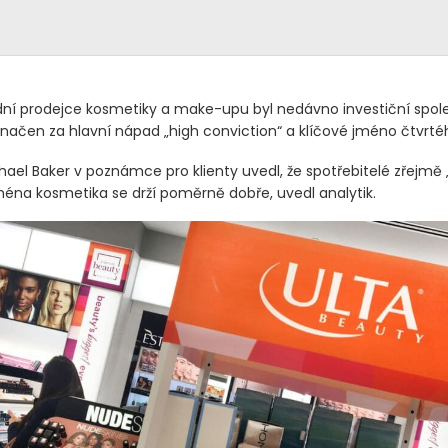
í prodejce kosmetiky a make-upu byl nedávno investiční spol
načen za hlavní nápad „high conviction“ a klíčové jméno čtvrtého
hael Baker v poznámce pro klienty uvedl, že spotřebitelé zřejmě 
jména kosmetika se drží poměrně dobře, uvedl analytik.