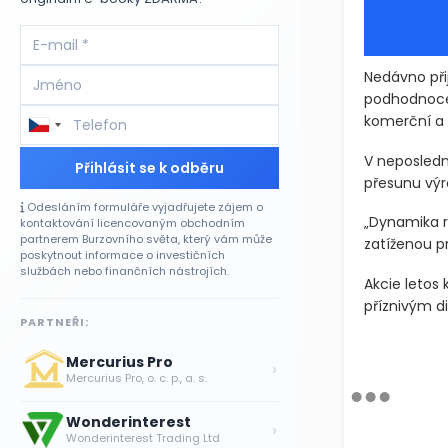
Nedávno přij
podhodnocen
komerční a
V neposledn
Přihlásit se k odběru
přesunu výr
Odesláním formuláře vyjadřujete zájem o
„Dynamika re
kontaktování licencovaným obchodním
partnerem Burzovního světa, který vám může
zatíženou p
poskytnout informace o investičních
službách nebo finančních nástrojích.
Akcie letos 
příznivým d
PARTNEŘI:
Mercurius Pro
›
Mercurius Pro, o. c. p., a. s.
Wonderinterest
›
Wonderinterest Trading Ltd