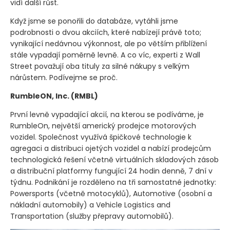
vidí další růst.
Když jsme se ponořili do databáze, vytáhli jsme
podrobnosti o dvou akciích, které nabízejí právě toto;
vynikající nedávnou výkonnost, ale po větším přiblížení
stále vypadají poměrně levně. A co víc, experti z Wall
Street považují oba tituly za silné nákupy s velkým
nárůstem. Podívejme se proč.
RumbleON, Inc.
(RMBL)
První levně vypadající akcií, na kterou se podíváme, je
RumbleOn, největší americký prodejce motorových
vozidel. Společnost využívá špičkové technologie k
agregaci a distribuci ojetých vozidel a nabízí prodejcům
technologická řešení včetně virtuálních skladových zásob
a distribuční platformy fungující 24 hodin denně, 7 dní v
týdnu. Podnikání je rozděleno na tři samostatné jednotky:
Powersports
(včetně motocyklů)
, Automotive
(osobní a
nákladní automobily)
a Vehicle Logistics and
Transportation
(služby přepravy automobilů)
.