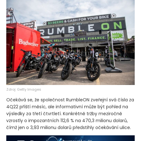
Zdroj: Getty Images
Očekává se, že společnost RumbleON zveřejní svá čísla za
4Q22 příští měsíc, ale informativní může být pohled na
výsledky za třetí čtvrtletí. Konkrétně tržby meziročně
vzrostly o impozantních 112,6 % na 470,3 milionu dolarů,
čímž jen o 3,93 milionu dolarů předstihly očekávání ulice.