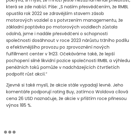
která se zde nabízí. Píše: „S naším přesvědčením, že RMBL
opustila rok 2022 se zdravějším stavem zásob
motorových vozidel a s potvrzením managementu, že
základní poptávka po motorových vozidlech zůstala
odolná, jsme i nadále přesvědčeni o schopnosti
společnosti dosáhnout v roce 2023 nárůstu tržního podílu
a efektivnějšího provozu po zprovoznění nových
fulfillment center v 1H23. Očekáváme také, že lepší
pochopení silné likvidní pozice společnosti RMBL a výhledu
peněžních toků pomůže v nadcházejících čtvrtletích
podpořit růst akcií.“
Zjevně si také myslí, že akcie stále vypadají levně. Jeho
komentáře podporují rating Buy, zatímco Woldova cílová
cena 26 USD naznačuje, že akcie v příštím roce přinesou
výnos 185 %.