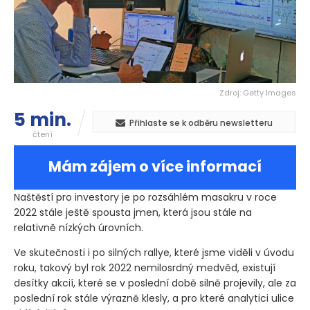
Zdroj: Getty Images
5 min.
Přihlaste se k odběru newsletteru
čtení
Mám zájem o více informací
Naštěstí pro investory je po rozsáhlém masakru v roce
2022 stále ještě spousta jmen, která jsou stále na
relativně nízkých úrovních.
Ve skutečnosti i po silných rallye, které jsme viděli v úvodu
roku, takový byl rok 2022 nemilosrdný medvěd, existují
desítky akcií, které se v poslední době silně projevily, ale za
poslední rok stále výrazně klesly, a pro které analytici ulice