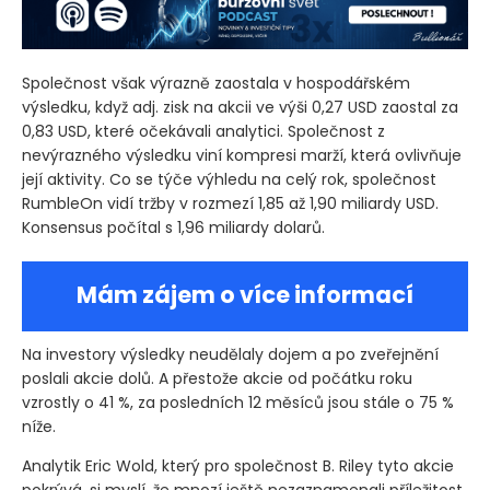
Společnost však výrazně zaostala v hospodářském
výsledku, když adj. zisk na akcii ve výši 0,27 USD zaostal za
0,83 USD, které očekávali analytici. Společnost z
nevýrazného výsledku viní kompresi marží, která ovlivňuje
její aktivity. Co se týče výhledu na celý rok, společnost
RumbleOn vidí tržby v rozmezí 1,85 až 1,90 miliardy USD.
Konsensus počítal s 1,96 miliardy dolarů.
Mám zájem o více informací
Na investory výsledky neudělaly dojem a po zveřejnění
poslali akcie dolů. A přestože akcie od počátku roku
vzrostly o 41 %, za posledních 12 měsíců jsou stále o 75 %
níže.
Analytik Eric Wold, který pro společnost B. Riley tyto akcie
pokrývá, si myslí, že mnozí ještě nezaznamenali příležitost,