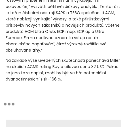
růstovým příběhem mezi firmami vyrábějícími
polovodiče,“ vysvětlil pětihvězdičkový analytik. „Tento růst
je tažen čisticími nástroji SAPS a TEBO společnosti ACM,
které nabízejí vynikající výnosy, a také přírůstkovými
příspěvky nových zákazníků a novějších produktů, včetně
produktů ACM Ultra C wb, ECP map, ECP ap a Ultra
Furnace. Firma nedávno oznámila vstup na trh
chemického napařování, čímž výrazně rozšířila své
obsluhované trhy.“
Na základě výše uvedených skutečností ponechává Miller
na akciích ACMR rating Buy a cílovou cenu 32 USD. Pokud
se jeho teze naplní, mohl by být ve hře potenciální
dvanáctiměsíční zisk ~166 %.