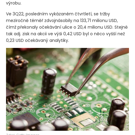
výrobu.
Ve 3Q22, posledním vykázaném čtvrtletí, se tržby
meziročně téměř zdvojnásobily na 133,71 milionu USD,
čímž překonaly očekávání ulice o 20,4 milionu USD. Stejně
tak adj. zisk na akcii ve výši 0,42 USD byl o něco vyšší než
0,23 USD očekávaný analytiky.
Zdroj: Getty Images