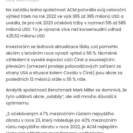
Na začátku ledna společnost ACM potvrdila svůj celoroční
výhled tržeb na rok 2022 ve výši 365 až 385 milionů USD a
uvedla, že pro rok 2023 očekává tržby v rozmezí 515 až 585
milionů USD. To je výrazně více než konsensuální odhad
425,52 milionu USD.
Investorům se lednová aktualizace líbila, což pomohlo
akciím v letošním roce vyrazit vpřed o 56 %. Nicméně
vzhledem k vysoké expozici vůči Číně a souvisejícím
převisům
(omezení prodeje polovodičových zařízení ze
strany USA a situace kolem Covidu v Číně)
jsou akcie za
posledních 12 měsíců stále o 55 % níže.
Analytik společnosti Benchmark Mark Miller se domnívá, že
tyto události akcie „oslabily“, ale vidí mnoho důvodů k
optimismu.
„S očekávaným 47% meziročním růstem nejvyššího
obratu v roce 23, který následuje po 40% meziročním
růstu nejvyššího obratu v roce 2022, je ACM nejlepším