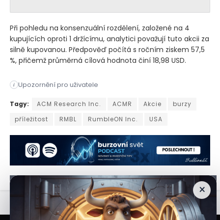
Při pohledu na konsenzuální rozdělení, založené na 4
kupujících oproti 1 držícímu, analytici považují tuto akcii za
silně kupovanou. Předpověď počítá s ročním ziskem 57,5
%, přičemž průměrná cílová hodnota činí 18,98 USD.
Upozornění pro uživatele
i
Možná je zřejmé, že důležitou součástí investiční hry je hled
Tagy:
ACM Research Inc.
ACMR
Akcie
burzy
příležitost
RMBL
RumbleON Inc.
USA
×