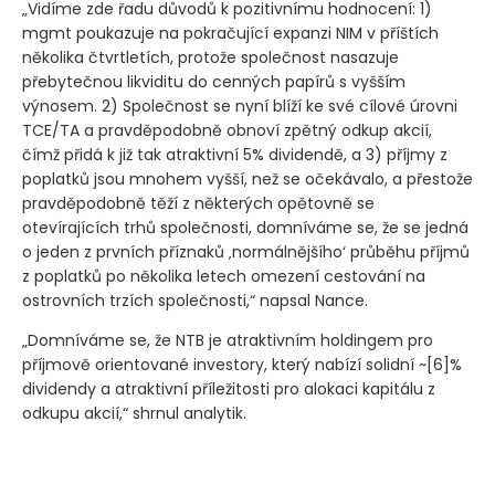
„Vidíme zde řadu důvodů k pozitivnímu hodnocení: 1)
mgmt poukazuje na pokračující expanzi NIM v příštích
několika čtvrtletích, protože společnost nasazuje
přebytečnou likviditu do cenných papírů s vyšším
výnosem. 2) Společnost se nyní blíží ke své cílové úrovni
TCE/TA a pravděpodobně obnoví zpětný odkup akcií,
čímž přidá k již tak atraktivní 5% dividendě, a 3) příjmy z
poplatků jsou mnohem vyšší, než se očekávalo, a přestože
pravděpodobně těží z některých opětovně se
otevírajících trhů společnosti, domníváme se, že se jedná
o jeden z prvních příznaků ‚normálnějšího‘ průběhu příjmů
z poplatků po několika letech omezení cestování na
ostrovních trzích společnosti,“ napsal Nance.
„Domníváme se, že NTB je atraktivním holdingem pro
příjmově orientované investory, který nabízí solidní ~[6]%
dividendy a atraktivní příležitosti pro alokaci kapitálu z
odkupu akcií,“ shrnul analytik.