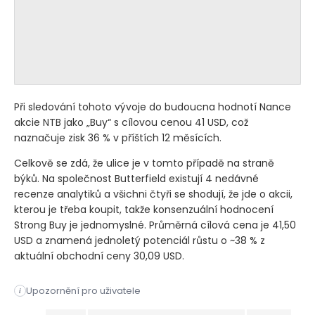
Při sledování tohoto vývoje do budoucna hodnotí Nance
akcie NTB jako „Buy“ s cílovou cenou 41 USD, což
naznačuje zisk 36 % v příštích 12 měsících.
Celkově se zdá, že ulice je v tomto případě na straně
býků. Na společnost Butterfield existují 4 nedávné
recenze analytiků a všichni čtyři se shodují, že jde o akcii,
kterou je třeba koupit, takže konsenzuální hodnocení
Strong Buy je jednomyslné. Průměrná cílová cena je 41,50
USD a znamená jednoletý potenciál růstu o ~38 % z
aktuální obchodní ceny 30,09 USD.
Upozornění pro uživatele
i