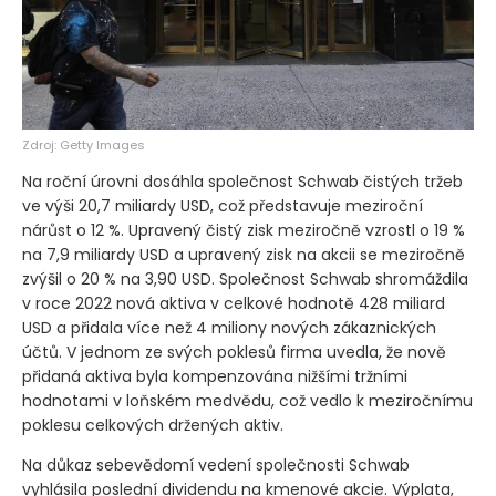
Zdroj: Getty Images
Na roční úrovni dosáhla společnost Schwab čistých tržeb
ve výši 20,7 miliardy USD, což představuje meziroční
nárůst o 12 %. Upravený čistý zisk meziročně vzrostl o 19 %
na 7,9 miliardy USD a upravený zisk na akcii se meziročně
zvýšil o 20 % na 3,90 USD. Společnost Schwab shromáždila
v roce 2022 nová aktiva v celkové hodnotě 428 miliard
USD a přidala více než 4 miliony nových zákaznických
účtů. V jednom ze svých poklesů firma uvedla, že nově
přidaná aktiva byla kompenzována nižšími tržními
hodnotami v loňském medvědu, což vedlo k meziročnímu
poklesu celkových držených aktiv.
Na důkaz sebevědomí vedení společnosti Schwab
vyhlásila poslední dividendu na kmenové akcie. Výplata,