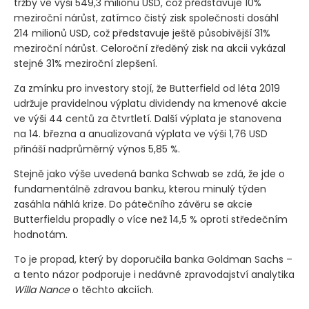
tržby ve výši 549,3 milionu USD, což představuje 10%
meziroční nárůst, zatímco čistý zisk společnosti dosáhl
214 milionů USD, což představuje ještě působivější 31%
meziroční nárůst. Celoroční zředěný zisk na akcii vykázal
stejné 31% meziroční zlepšení.
Za zmínku pro investory stojí, že Butterfield od léta 2019
udržuje pravidelnou výplatu dividendy na kmenové akcie
ve výši 44 centů za čtvrtletí. Další výplata je stanovena
na 14. března a anualizovaná výplata ve výši 1,76 USD
přináší nadprůměrný výnos 5,85 %.
Stejně jako výše uvedená banka Schwab se zdá, že jde o
fundamentálně zdravou banku, kterou minulý týden
zasáhla náhlá krize. Do pátečního závěru se akcie
Butterfieldu propadly o více než 14,5 % oproti středečním
hodnotám.
To je propad, který by doporučila banka Goldman Sachs –
a tento názor podporuje i nedávné zpravodajství analytika
Willa Nance
o těchto akciích.