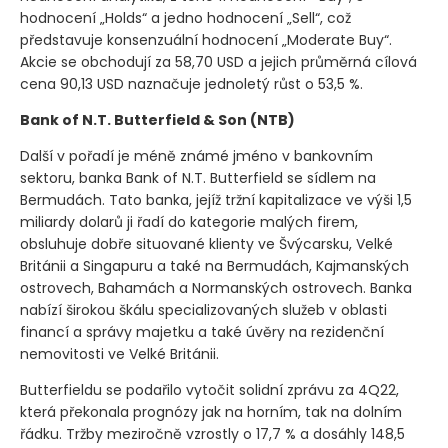
hodnocení „Holds“ a jedno hodnocení „Sell“, což
představuje konsenzuální hodnocení „Moderate Buy“.
Akcie se obchodují za 58,70 USD a jejich průměrná cílová
cena 90,13 USD naznačuje jednoletý růst o 53,5 %.
Bank of N.T. Butterfield & Son
(NTB)
Další v pořadí je méně známé jméno v bankovním
sektoru, banka Bank of N.T. Butterfield se sídlem na
Bermudách. Tato banka, jejíž tržní kapitalizace ve výši 1,5
miliardy dolarů ji řadí do kategorie malých firem,
obsluhuje dobře situované klienty ve Švýcarsku, Velké
Británii a Singapuru a také na Bermudách, Kajmanských
ostrovech, Bahamách a Normanských ostrovech. Banka
nabízí širokou škálu specializovaných služeb v oblasti
financí a správy majetku a také úvěry na rezidenční
nemovitosti ve Velké Británii.
Butterfieldu se podařilo vytočit solidní zprávu za 4Q22,
která překonala prognózy jak na horním, tak na dolním
řádku. Tržby meziročně vzrostly o 17,7 % a dosáhly 148,5