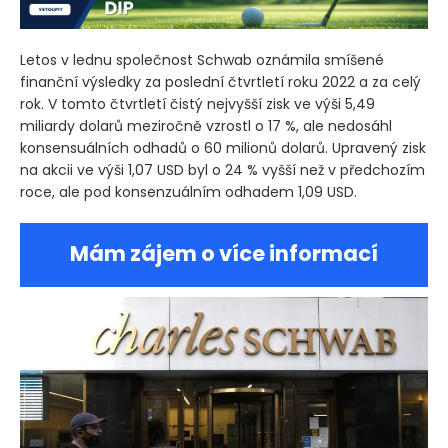
Letos v lednu společnost Schwab oznámila smíšené
finanční výsledky za poslední čtvrtletí roku 2022 a za celý
rok. V tomto čtvrtletí čistý nejvyšší zisk ve výši 5,49
miliardy dolarů meziročně vzrostl o 17 %, ale nedosáhl
konsensuálních odhadů o 60 milionů dolarů. Upravený zisk
na akcii ve výši 1,07 USD byl o 24 % vyšší než v předchozím
roce, ale pod konsenzuálním odhadem 1,09 USD.
Mám zájem o více informací