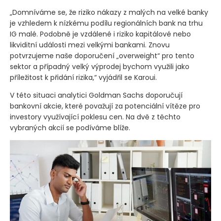
„Domníváme se, že riziko nákazy z malých na velké banky
je vzhledem k nízkému podílu regionálních bank na trhu
IG malé. Podobně je vzdálené i riziko kapitálové nebo
likviditní události mezi velkými bankami. Znovu
potvrzujeme naše doporučení „overweight“ pro tento
sektor a případný velký výprodej bychom využili jako
příležitost k přidání rizika,“ vyjádřil se Karoui.
V této situaci analytici Goldman Sachs doporučují
bankovní akcie, které považují za potenciální vítěze pro
investory využívající poklesu cen. Na dvě z těchto
vybraných akcií se podíváme blíže.