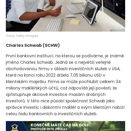
Zdroj: Getty Images
Charles Schwab
(SCHW)
První bankovní institucí, na kterou se podíváme, je známé
jméno Charles Schwab. Jedná se o největší veřejně
obchodovanou firmu v oblasti investičních služeb v USA,
která na konci roku 2022 držela 7,05 bilionu USD v
klientském majetku. Firma se může pochlubit celkem 34
miliony makléřských účtů, což odpovídá její pověsti, že
zpřístupňuje akciové investice masám drobných
investorů. V této nice působí společnost Schwab jako
správce investic i diskontní makléř a svým klientům nabízí
celou řadu bankovních a investičních služeb.