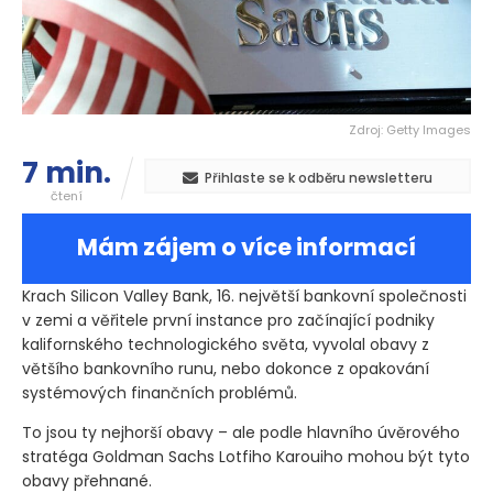
Zdroj: Getty Images
7 min.
Přihlaste se k odběru newsletteru
čtení
Mám zájem o více informací
Krach Silicon Valley Bank, 16. největší bankovní společnosti
v zemi a věřitele první instance pro začínající podniky
kalifornského technologického světa, vyvolal obavy z
většího bankovního runu, nebo dokonce z opakování
systémových finančních problémů.
To jsou ty nejhorší obavy – ale podle hlavního úvěrového
stratéga Goldman Sachs Lotfiho Karouiho mohou být tyto
obavy přehnané.