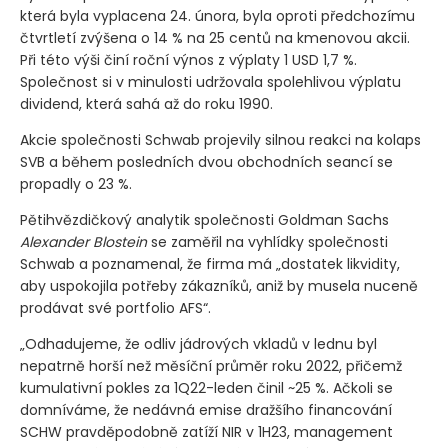
která byla vyplacena 24. února, byla oproti předchozímu
čtvrtletí zvýšena o 14 % na 25 centů na kmenovou akcii.
Při této výši činí roční výnos z výplaty 1 USD 1,7 %.
Společnost si v minulosti udržovala spolehlivou výplatu
dividend, která sahá až do roku 1990.
Akcie společnosti Schwab projevily silnou reakci na kolaps
SVB a během posledních dvou obchodních seancí se
propadly o 23 %.
Pětihvězdičkový analytik společnosti Goldman Sachs
Alexander Blostein
se zaměřil na vyhlídky společnosti
Schwab a poznamenal, že firma má „dostatek likvidity,
aby uspokojila potřeby zákazníků, aniž by musela nuceně
prodávat své portfolio AFS“.
„Odhadujeme, že odliv jádrových vkladů v lednu byl
nepatrně horší než měsíční průměr roku 2022, přičemž
kumulativní pokles za 1Q22-leden činil ~25 %. Ačkoli se
domníváme, že nedávná emise dražšího financování
SCHW pravděpodobně zatíží NIR v 1H23, management