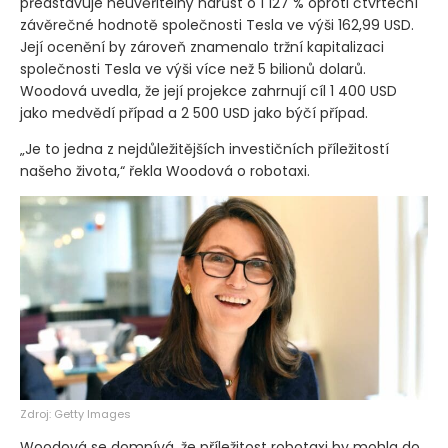
představuje neuvěřitelný nárůst o 1 127 % oproti čtvrteční
závěrečné hodnotě společnosti Tesla ve výši 162,99 USD.
Její ocenění by zároveň znamenalo tržní kapitalizaci
společnosti Tesla ve výši více než 5 bilionů dolarů.
Woodová uvedla, že její projekce zahrnují cíl 1 400 USD
jako medvědí případ a 2 500 USD jako býčí případ.
„Je to jedna z nejdůležitějších investičních příležitostí
našeho života,“ řekla Woodová o robotaxi.
Zdroj: Getty Images
Woodová se domnívá, že příležitost robotaxi by mohla do