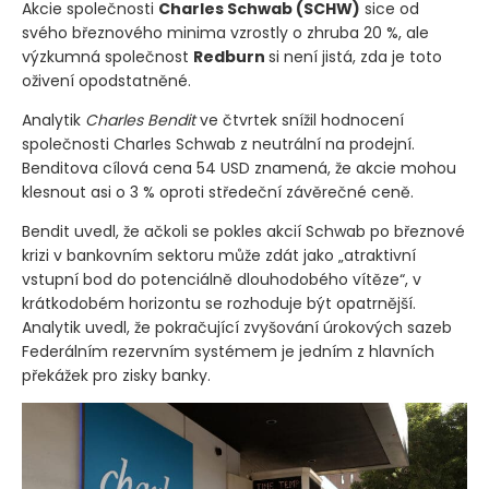
Akcie společnosti
Charles Schwab
(SCHW)
sice od
svého březnového minima vzrostly o zhruba 20 %, ale
výzkumná společnost
Redburn
si není jistá, zda je toto
oživení opodstatněné.
Analytik
Charles Bendit
ve čtvrtek snížil hodnocení
společnosti Charles Schwab z neutrální na prodejní.
Benditova cílová cena 54 USD znamená, že akcie mohou
klesnout asi o 3 % oproti středeční závěrečné ceně.
Bendit uvedl, že ačkoli se pokles akcií Schwab po březnové
krizi v bankovním sektoru může zdát jako „atraktivní
vstupní bod do potenciálně dlouhodobého vítěze“, v
krátkodobém horizontu se rozhoduje být opatrnější.
Analytik uvedl, že pokračující zvyšování úrokových sazeb
Federálním rezervním systémem je jedním z hlavních
překážek pro zisky banky.