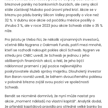
březnové paniky na bankovních burzách, ale ceny akcií
stále zůstávají hluboko pod úrovní před krizí. Akcie se v
březnu po pádu banky Silicon Valley propadly o více než
32 %. V dubnu sice akcie od počátku měsíce posílily o
zhruba 3 %, ale v roce 2023 jsou akcie Schwab stále o 35 %
níže.
Pro jistotu je třeba říci, že několik významných investorů,
včetně Billa Nygrena z Oakmark Funds, patří mezi mnohé,
kteří se rozhodli nakoupit pokles akcií Schwab. Nygren ve
středu pro CNBC uvedl, že Schwab je jednou z jeho
oblíbených finančních akcií, a řekl, že jeho býčí
náklonnost pramení z její pozice nejlevnějšího
poskytovatele služeb správy majetku. Dlouholetý investor
Ron Baron rovněž uvedl, že během dvouciferného poklesu
v polovině března zvýšil svou pozici ve společnosti
Schwab.
Bendit se nicméně domnívá, že nyní může nastat pro
akcie „moment nákladů na vlastní kapitál“. Analytik dodal,
že přísnější kapitálová pravidla pro středně velké banky by