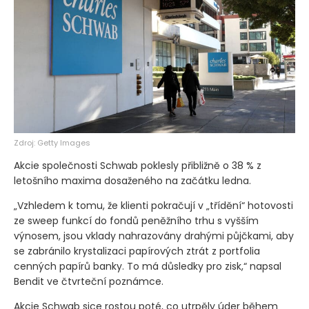
Zdroj: Getty Images
Akcie společnosti Schwab poklesly přibližně o 38 % z
letošního maxima dosaženého na začátku ledna.
„Vzhledem k tomu, že klienti pokračují v „třídění“ hotovosti
ze sweep funkcí do fondů peněžního trhu s vyšším
výnosem, jsou vklady nahrazovány drahými půjčkami, aby
se zabránilo krystalizaci papírových ztrát z portfolia
cenných papírů banky. To má důsledky pro zisk,“ napsal
Bendit ve čtvrteční poznámce.
Akcie Schwab sice rostou poté, co utrpěly úder během