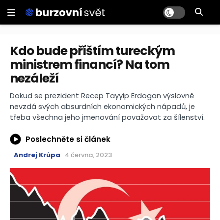
Kdo bude příštím tureckým
ministrem financí? Na tom
nezáleží
Dokud se prezident Recep Tayyip Erdogan výslovně
nevzdá svých absurdních ekonomických nápadů, je
třeba všechna jeho jmenování považovat za šílenství.
Poslechněte si článek
Andrej Krúpa
4 června, 2023