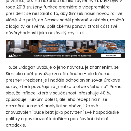
je vějička, což ho nakonec učinilo zbytečným. Když byly v
roce 2018 zrušeny funkce premiéra a vicepremiéra,
prezident se nestaral o to, aby Simsek našel novou roli ve
vládě. Ale poté, co Simsek seděl pokorně v okénku, možná
z loajality ke svému politickému pánovi, ztratil část své
důvěryhodnosti jako nezávislý myslitel.
To, že Erdogan uvažuje o jeho návratu, je znamením, že
Simseka opět považuje za užitečného – ale k čemu
přesně? Prezident je i nadále odhodlán snižovat úrokové
sazby, které považuje za „matku a otce všeho zla“. Přiznal
sice, že inflace, která v současnosti přesahuje 40 %,
způsobuje Turkům bolest, ale jeho recept na ni se
nezměnil. A mnozí analytici se obávají, že své
znovuzvolení bude brát jako potvrzení své hospodářské
politiky a povzbuzení k dalšímu porušování fiskální
ortodoxie.