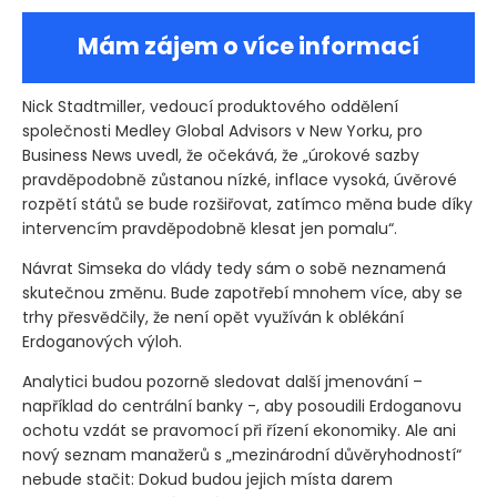
Mám zájem o více informací
Nick Stadtmiller, vedoucí produktového oddělení
společnosti Medley Global Advisors v New Yorku, pro
Business News uvedl, že očekává, že „úrokové sazby
pravděpodobně zůstanou nízké, inflace vysoká, úvěrové
rozpětí států se bude rozšiřovat, zatímco měna bude díky
intervencím pravděpodobně klesat jen pomalu“.
Návrat Simseka do vlády tedy sám o sobě neznamená
skutečnou změnu. Bude zapotřebí mnohem více, aby se
trhy přesvědčily, že není opět využíván k oblékání
Erdoganových výloh.
Analytici budou pozorně sledovat další jmenování –
například do centrální banky -, aby posoudili Erdoganovu
ochotu vzdát se pravomocí při řízení ekonomiky. Ale ani
nový seznam manažerů s „mezinárodní důvěryhodností“
nebude stačit: Dokud budou jejich místa darem