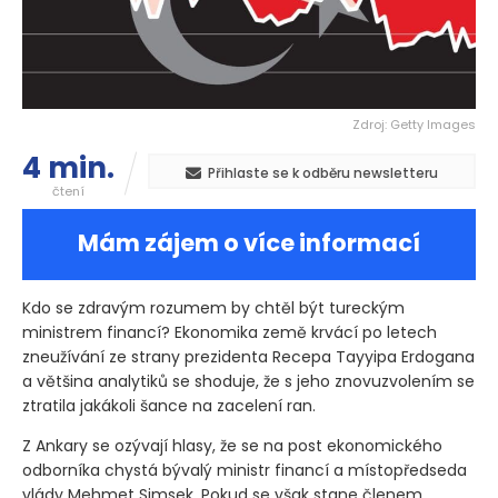
Zdroj: Getty Images
4 min.
Přihlaste se k odběru newsletteru
čtení
Mám zájem o více informací
Kdo se zdravým rozumem by chtěl být tureckým
ministrem financí? Ekonomika země krvácí po letech
zneužívání ze strany prezidenta Recepa Tayyipa Erdogana
a většina analytiků se shoduje, že s jeho znovuzvolením se
ztratila jakákoli šance na zacelení ran.
Z Ankary se ozývají hlasy, že se na post ekonomického
odborníka chystá bývalý ministr financí a místopředseda
vlády Mehmet Simsek. Pokud se však stane členem