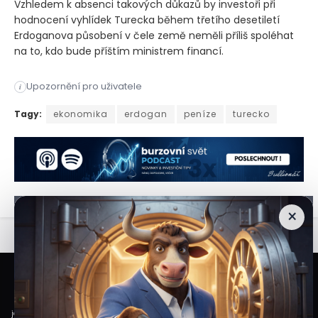
Vzhledem k absenci takových důkazů by investoři při
hodnocení vyhlídek Turecka během třetího desetiletí
Erdoganova působení v čele země neměli příliš spoléhat
na to, kdo bude příštím ministrem financí.
Upozornění pro uživatele
i
Dokud se prezident Recep Tayyip Erdogan výslovně nevzdá svýc
Tagy:
ekonomika
erdogan
peníze
turecko
×
Veškeré informace a materiály zveřejněné na internetových stránkách
Burzovního Světa vycházejí z veřejně dostupných a důvěryhodných zdrojů. Při
jejich zpracování je postupováno s odbornou péčí a cílem poskytovat čtenářům