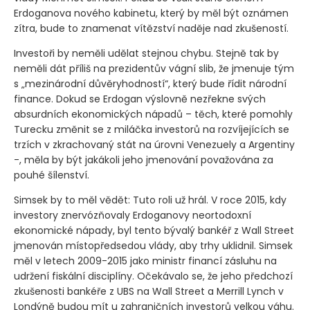
Erdoganova nového kabinetu, který by měl být oznámen
zítra, bude to znamenat vítězství naděje nad zkušeností.
Investoři by neměli udělat stejnou chybu. Stejně tak by
neměli dát příliš na prezidentův vágní slib, že jmenuje tým
s „mezinárodní důvěryhodností“, který bude řídit národní
finance. Dokud se Erdogan výslovně nezřekne svých
absurdních ekonomických nápadů – těch, které pomohly
Turecku změnit se z miláčka investorů na rozvíjejících se
trzích v zkrachovaný stát na úrovni Venezuely a Argentiny
-, měla by být jakákoli jeho jmenování považována za
pouhé šílenství.
Simsek by to měl vědět: Tuto roli už hrál. V roce 2015, kdy
investory znervózňovaly Erdoganovy neortodoxní
ekonomické nápady, byl tento bývalý bankéř z Wall Street
jmenován místopředsedou vlády, aby trhy uklidnil. Simsek
měl v letech 2009-2015 jako ministr financí zásluhu na
udržení fiskální disciplíny. Očekávalo se, že jeho předchozí
zkušenosti bankéře z UBS na Wall Street a Merrill Lynch v
Londýně budou mít u zahraničních investorů velkou váhu.