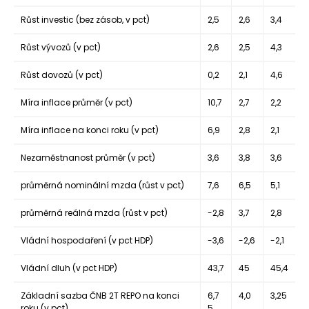
Růst investic
(bez zásob, v pct)
2,5
2,6
3,4
Růst vývozů
(v pct)
2,6
2,5
4,3
Růst dovozů
(v pct)
0,2
2,1
4,6
Míra inflace průměr
(v pct)
10,7
2,7
2,2
Míra inflace na konci roku
(v pct)
6,9
2,8
2,1
Nezaměstnanost průměr
(v pct)
3,6
3,8
3,6
průměrná nominální mzda
(růst v pct)
7,6
6,5
5,1
průměrná reálná mzda
(růst v pct)
-2,8
3,7
2,8
Vládní hospodaření
(v pct HDP)
-3,6
-2,6
-2,1
Vládní dluh
(v pct HDP)
43,7
45
45,4
Základní sazba ČNB 2T REPO na konci
6,7
4,0
3,25
roku
(v pct)
5