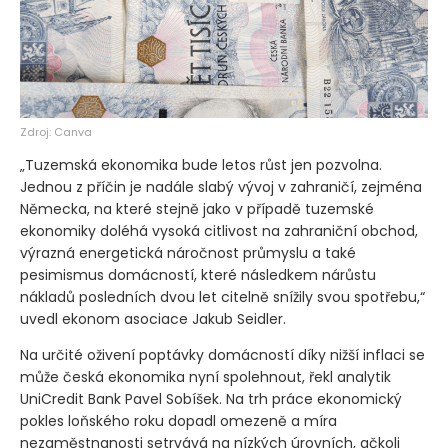
Zdroj: Canva
„Tuzemská ekonomika bude letos růst jen pozvolna.
Jednou z příčin je nadále slabý vývoj v zahraničí, zejména
Německa, na které stejně jako v případě tuzemské
ekonomiky doléhá vysoká citlivost na zahraniční obchod,
výrazná energetická náročnost průmyslu a také
pesimismus domácností, které následkem nárůstu
nákladů posledních dvou let citelně snížily svou spotřebu,“
uvedl ekonom asociace Jakub Seidler.
Na určité oživení poptávky domácností díky nižší inflaci se
může česká ekonomika nyní spolehnout, řekl analytik
UniCredit Bank Pavel Sobíšek. Na trh práce ekonomický
pokles loňského roku dopadl omezeně a míra
nezaměstnanosti setrvává na nízkých úrovních, ačkoli