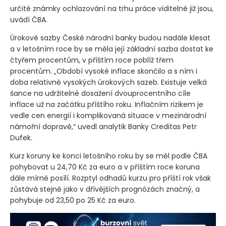
určité známky ochlazování na trhu práce viditelné již jsou,
uvádí ČBA.
Úrokové sazby České národní banky budou nadále klesat
a v letošním roce by se měla její základní sazba dostat ke
čtyřem procentům, v příštím roce poblíž třem
procentům. „Období vysoké inflace skončilo a s ním i
doba relativně vysokých úrokových sazeb. Existuje velká
šance na udržitelné dosažení dvouprocentního cíle
inflace už na začátku příštího roku. Inflačním rizikem je
vedle cen energií i komplikovaná situace v mezinárodní
námořní dopravě,“ uvedl analytik Banky Creditas Petr
Dufek.
Kurz koruny ke konci letošního roku by se měl podle ČBA
pohybovat u 24,70 Kč za euro a v příštím roce koruna
dále mírně posílí. Rozptyl odhadů kurzu pro příští rok však
zůstává stejně jako v dřívějších prognózách značný, a
pohybuje od 23,50 po 25 Kč za euro.