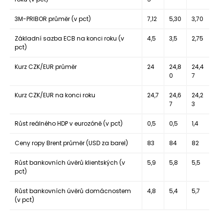
3M-PRIBOR průměr
(v pct)
7,12
5,30
3,70
Základní sazba ECB na konci roku
(v
4,5
3,5
2,75
pct)
Kurz CZK/EUR průměr
24
24,8
24,4
0
7
Kurz CZK/EUR na konci roku
24,7
24,6
24,2
7
3
Růst reálného HDP v eurozóně
(v pct)
0,5
0,5
1,4
Ceny ropy Brent průměr
(USD za barel)
83
84
82
Růst bankovních úvěrů klientských
(v
5,9
5,8
5,5
pct)
Růst bankovních úvěrů domácnostem
4,8
5,4
5,7
(v pct)