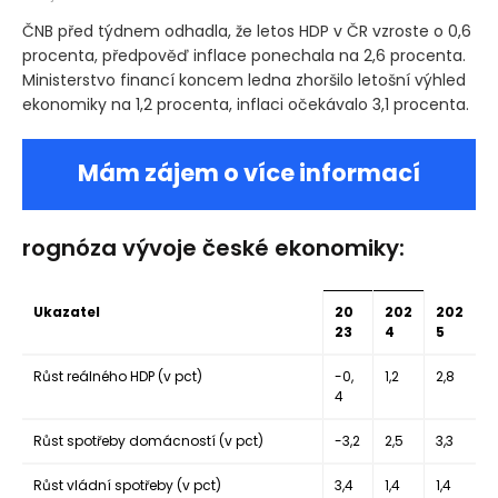
ČNB před týdnem odhadla, že letos HDP v ČR vzroste o 0,6
procenta, předpověď inflace ponechala na 2,6 procenta.
Ministerstvo financí koncem ledna zhoršilo letošní výhled
ekonomiky na 1,2 procenta, inflaci očekávalo 3,1 procenta.
Mám zájem o více informací
rognóza vývoje české ekonomiky:
Ukazatel
20
202
202
23
4
5
Růst reálného HDP
(v pct)
-0,
1,2
2,8
4
Růst spotřeby domácností
(v pct)
-3,2
2,5
3,3
Růst vládní spotřeby
(v pct)
3,4
1,4
1,4