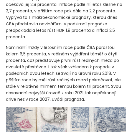
očekává jej 2,8 procenta. Inflace podle ní letos klesne na
2,7 procenta, v příštím roce pak dále na 2,2 procenta.
Vyplývá to z makroekonomické prognózy, kterou dnes
ČBA představila novinářům. V podzimní prognóze
předpokládala letos růst HDP 1,8 procenta a inflaci 2,5
procenta.
Nominální mzdy v letošním roce podle ČBA porostou
kolem 6,5 procenta, v reálném vyjádření téměř o čtyři
procenta, což představuje první růst reálných mezd po
dvouleté přestávce. I tak však vzhledem k propadu v
posledních dvou letech setrvají na úrovni roku 2018. V
příštím roce by měl růst reálných mezd pokračovat, ale
stále v relativně mírném tempu kolem tří procent. Svou
dosavadní nejvyšší úroveň z roku 2021 tak nepřekonají
dříve než v roce 2027, uvádí prognóza.