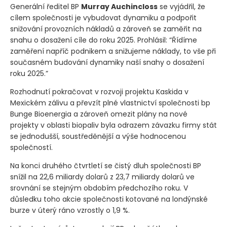
Generální ředitel BP
Murray Auchincloss
se vyjádřil, že
cílem společnosti je vybudovat dynamiku a podpořit
snižování provozních nákladů a zároveň se zaměřit na
snahu o dosažení cíle do roku 2025. Prohlásil: “Řídíme
zaměření napříč podnikem a snižujeme náklady, to vše při
současném budování dynamiky naší snahy o dosažení
roku 2025.”
Rozhodnutí pokračovat v rozvoji projektu Kaskida v
Mexickém zálivu a převzít plné vlastnictví společnosti bp
Bunge Bioenergia a zároveň omezit plány na nové
projekty v oblasti biopaliv byla odrazem závazku firmy stát
se jednodušší, soustředěnější a výše hodnocenou
společností.
Na konci druhého čtvrtletí se čistý dluh společnosti BP
snížil na 22,6 miliardy dolarů z 23,7 miliardy dolarů ve
srovnání se stejným obdobím předchozího roku. V
důsledku toho akcie společnosti kotované na londýnské
burze v úterý ráno vzrostly o 1,9 %.