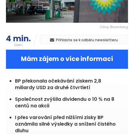
Zdroj: Bloomberg
4 min.
Přihlaste se k odběru newsletteru
čtení
Mám zájem o více informací
BP překonala očekávání ziskem 2,8
miliardy USD za druhé čtvrtletí
Společnost zvýšila dividendu o 10 % na 8
centů na akcii
I přes varování před nižšími zisky BP
oznámila silné výsledky a snížení čistého
dluhu