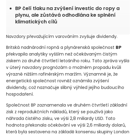
BP čelí tlaku na zvýšení investic do ropy a
plynu, ale zůstává odhodlána ke splnění
klimatických cílů
Navzdory převažujícím varováním zvyšuje dividendy.
Britská nadnárodní ropná a plynárenská společnost
BP
překvapila analytiky vyšším než očekávaným čistým
ziskem za druhé čtvrtletí letošního roku. Tato zpráva vyšla
v úterý navzdory prognózám o možném propadu kvůli
výrazně nižším rafinérským maržím. Významné je, že
energetická společnost rovněž oznámila zvýšení
dividendy, což naznačuje slibný výhled jejího budoucího
hospodaření.
Společnost BP zaznamenala ve druhém čtvrtletí základní
zisk z reprodukčních nákladů, který se používá jako
náhrada čistého zisku, ve výši 2,8 miliardy USD. Tato
hodnota překonala očekávání ve výši 2,6 miliardy dolarů,
která byla sestavena na základě konsensu skupiny London