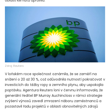
oblasti klimatu upravila.
Zdroj: Reuters
V loňském roce společnost oznámila, že se zaměří na
snížení o 20 až 30 %, což odůvodnila nutností pokračovat v
investicích do těžby ropy a zemního plynu, aby uspokojila
poptávku. Agentura Reuters loni v červnu informovala, že
generální ředitel BP Murray Auchincloss v rámci strategie
zvýšení výnosů zavedl zmrazení náboru zaměstnanců a
pozastavil řadu projektů v oblasti obnovitelných zdrojů