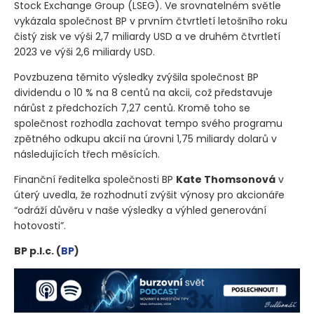
Stock Exchange Group
(LSEG)
. Ve srovnatelném světle
vykázala společnost BP v prvním čtvrtletí letošního roku
čistý zisk ve výši 2,7 miliardy USD a ve druhém čtvrtletí
2023 ve výši 2,6 miliardy USD.
Povzbuzena těmito výsledky zvýšila společnost BP
dividendu o 10 % na 8 centů na akcii, což představuje
nárůst z předchozích 7,27 centů. Kromě toho se
společnost rozhodla zachovat tempo svého programu
zpětného odkupu akcií na úrovni 1,75 miliardy dolarů v
následujících třech měsících.
Finanční ředitelka společnosti BP
Kate Thomsonová
v
úterý uvedla, že rozhodnutí zvýšit výnosy pro akcionáře
“odráží důvěru v naše výsledky a výhled generování
hotovosti”.
BP p.l.c.
(
BP
)