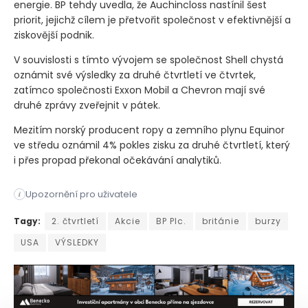
energie. BP tehdy uvedla, že Auchincloss nastínil šest
priorit, jejichž cílem je přetvořit společnost v efektivnější a
ziskovější podnik.
V souvislosti s tímto vývojem se společnost Shell chystá
oznámit své výsledky za druhé čtvrtletí ve čtvrtek,
zatímco společnosti Exxon Mobil a Chevron mají své
druhé zprávy zveřejnit v pátek.
Mezitím norský producent ropy a zemního plynu Equinor
ve středu oznámil 4% pokles zisku za druhé čtvrtletí, který
i přes propad překonal očekávání analytiků.
Upozornění pro uživatele
i
BP hlásí solidní zisky za druhé čtvrtletí, které překonaly o
Tagy:
2. čtvrtletí
Akcie
BP Plc.
británie
burzy
USA
VÝSLEDKY