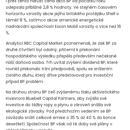
I přes tento nárůst cena akcií BP od počátku roku
odepsala přibližně 2,8 % hodnoty. Ve stejném časovém
horizontu vzrostly akcie jejího britského protějšku Shell o
téměř 8 %, zatímco akcie americké energetické
nadnárodní společnosti Exxon Mobil vzrostly o více než 16
%.
Analytici RBC Capital Market poznamenali, že zisk BP za
druhé čtvrtletí byl odolný, přičemž k překonání
hospodářského výsledku přispěla především nečekaně
nižší daňová sazba. Trh uvítal zvýšení dividend BP, které
rovněž překonalo tržní předpovědi, spolu se snížením
čistého dluhu, který dříve představoval pro investiční
případ BP problém.
Na druhou stranu BP čelí zvýšenému tlaku aktivistického
investora Bluebell Capital Partners, aby zvýšila své
investice do těžby ropy a plynu a zároveň snížila své
ekologické závazky. Pod předchozím vedením se BP
zavázala snížit celkové emise o 35 % až 40 % do konce
desetiletí. Společnost BP však od té doby své plány v