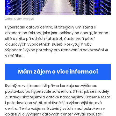
Zdroj: Getty Images
Hyperscale datová centra, strategicky umístěná s
ohledem na faktory, jako jsou náklady na energii, latence
sítě a riziko přírodních katastrof, často tvoří páteř
cloudových výpočetních služeb. Poskytují hrubý
výpočetní výkon potřebný pro trénování a odvozování AI
v měřítku.
Mám zájem o více informací
Rychlý rozvoj kapacit AI přímo koreluje se zvýšenou
poptávkou po hyperscale zařízeních. S tím, jak se modely
AI stávají složitějšími a datově náročnějšími, úměrně roste
i požadavek na větší, efektivnější a výkonnější datová
centra. Tento vzájemně závislý vztah mezi pokrokem v
oblasti AI a vývojem datových center vytváří robustní