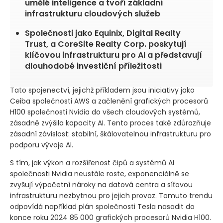
umělé inteligence a tvoří základní
infrastrukturu cloudových služeb
Společnosti jako Equinix, Digital Realty
Trust, a CoreSite Realty Corp. poskytují
klíčovou infrastrukturu pro AI a představují
dlouhodobé investiční příležitosti
Tato spojenectví, jejichž příkladem jsou iniciativy jako
Ceiba společnosti AWS a začlenění grafických procesorů
H100 společnosti Nvidia do všech cloudových systémů,
zásadně zvýšila kapacity AI. Tento proces také zdůrazňuje
zásadní závislost: stabilní, škálovatelnou infrastrukturu pro
podporu vývoje AI.
S tím, jak výkon a rozšířenost čipů a systémů AI
společnosti Nvidia neustále roste, exponenciálně se
zvyšují výpočetní nároky na datová centra a síťovou
infrastrukturu nezbytnou pro jejich provoz. Tomuto trendu
odpovídá například plán společnosti Tesla nasadit do
konce roku 2024 85 000 grafických procesorů Nvidia H100.