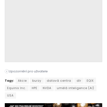
Upozornění pro uživatele
i
Partnerství společnosti Nvidia s dalšími technologickými giga
Tagy:
Akcie
burzy
datová centra
dlr
EQIX
Equinix Inc.
HPE
NVDA
umělá inteligence (AI)
USA