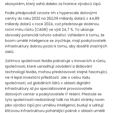
ekosystém, který sahá daleko za hranice výrobců čipů.
Podle předpovědí vzroste trh s hyperscale datovými
centry do roku 2032 na 262,09 miliardy dolarů z 44,89
miliardy dolarů v roce 2024, což představuje složenou
roční míru růstu
(CAGR)
ve výši 24,7 %. To ukazuje
obrovský potenciál tohoto odvětví. Vzhledem k tomu, že
boom umělé inteligence se zrychluje, mají poskytovatelé
infrastruktury dobrou pozici k tomu, aby dosáhli značných
zisků.
Zatímco společnost Nvidia pokračuje v inovacích a růstu,
společnosti, které usnadňují zavádění a škálování
technologií Nvidia, mohou představovat stejně fascinující,
ne-li lepší investiční příležitosti. Jde o celou řadu
společností, od globálních lídrů v oblasti digitální
infrastruktury až po specializované provozovatele
datových center a poskytovatele IT řešení. Přestože se
tyto společnosti nedostávají tolik na titulní stránky novin
jako výrobci čipů pro umělou inteligenci, budují a udržují
klíčovou infrastrukturu pohánějící pokrok v oblasti umělé