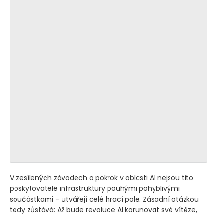
V zesílených závodech o pokrok v oblasti AI nejsou tito
poskytovatelé infrastruktury pouhými pohyblivými
součástkami – utvářejí celé hrací pole. Zásadní otázkou
tedy zůstává: Až bude revoluce AI korunovat své vítěze,