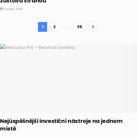
zůstává stranou
17 LEDNA, 2026
1
2
…
35
Nejúspěšnější investiční nástroje na jednom
místě