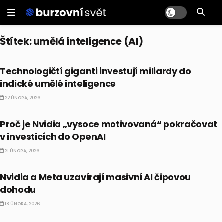
Štítek:
umělá inteligence (AI)
AI
Technologičtí giganti investují miliardy do
indické umělé inteligence
22 ÚNORA, 2026
AKCIE
Proč je Nvidia „vysoce motivovaná“ pokračovat
v investicích do OpenAI
21 ÚNORA, 2026
AKCIE
Nvidia a Meta uzavírají masivní AI čipovou
dohodu
18 ÚNORA, 2026
AI