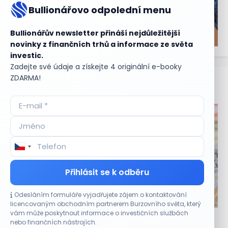
Bullionářovo odpolední menu
Bullionářův newsletter přináší nejdůležitější
novinky z finančních trhů a informace ze světa
investic.
Zadejte své údaje a získejte 4 originální e-booky
ZDARMA!
Aktuální
příležitosti
Přihlásit se k odběru
Odesláním formuláře vyjadřujete zájem o kontaktování
CO HÝBE TRHEM
licencovaným obchodním partnerem Burzovního světa, který
vám může poskytnout informace o investičních službách
Optimismus investorů podle Bank of America
nebo finančních nástrojích.