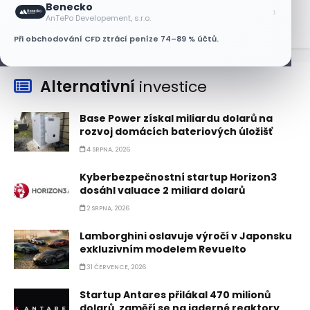
Benecko
›
AnTePo Developement, s.r.o.
Při obchodování CFD ztrácí peníze 74–89 % účtů.
Alternativní
investice
Base Power získal miliardu dolarů na
rozvoj domácích bateriových úložišť
4 SRPNA, 2026
Kyberbezpečnostní startup Horizon3
dosáhl valuace 2 miliard dolarů
2 SRPNA, 2026
Lamborghini oslavuje výročí v Japonsku
exkluzivním modelem Revuelto
31 ČERVENCE, 2026
Startup Antares přilákal 470 milionů
dolarů, zaměří se na jaderné reaktory