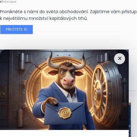
REKLAMA
Pronikněte s námi do světa obchodování. Zajistíme vám přístup
k největšímu množství kapitálových trhů.
PŘEČTĚTE SI
×
Nejčtenější
zprávy