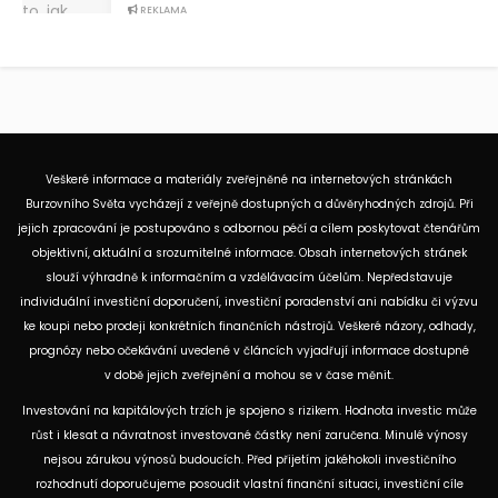
REKLAMA
Veškeré informace a materiály zveřejněné na internetových stránkách
Burzovního Světa vycházejí z veřejně dostupných a důvěryhodných zdrojů. Při
jejich zpracování je postupováno s odbornou péčí a cílem poskytovat čtenářům
objektivní, aktuální a srozumitelné informace. Obsah internetových stránek
slouží výhradně k informačním a vzdělávacím účelům. Nepředstavuje
individuální investiční doporučení, investiční poradenství ani nabídku či výzvu
ke koupi nebo prodeji konkrétních finančních nástrojů. Veškeré názory, odhady,
prognózy nebo očekávání uvedené v článcích vyjadřují informace dostupné
v době jejich zveřejnění a mohou se v čase měnit.
Investování na kapitálových trzích je spojeno s rizikem. Hodnota investic může
růst i klesat a návratnost investované částky není zaručena. Minulé výnosy
nejsou zárukou výnosů budoucích. Před přijetím jakéhokoli investičního
rozhodnutí doporučujeme posoudit vlastní finanční situaci, investiční cíle