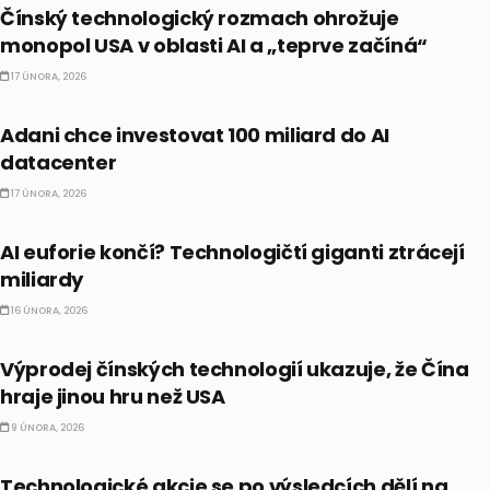
Čínský technologický rozmach ohrožuje
monopol USA v oblasti AI a „teprve začíná“
17 ÚNORA, 2026
AI
Adani chce investovat 100 miliard do AI
datacenter
17 ÚNORA, 2026
AI
AI euforie končí? Technologičtí giganti ztrácejí
miliardy
16 ÚNORA, 2026
AI
Výprodej čínských technologií ukazuje, že Čína
hraje jinou hru než USA
9 ÚNORA, 2026
AKCIE
Technologické akcie se po výsledcích dělí na