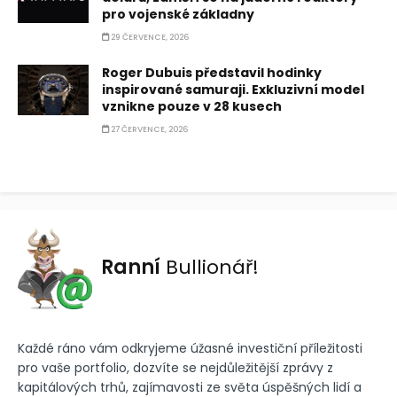
pro vojenské základny
29 ČERVENCE, 2026
Roger Dubuis představil hodinky
inspirované samuraji. Exkluzivní model
vznikne pouze v 28 kusech
27 ČERVENCE, 2026
Ranní
Bullionář!
Každé ráno vám odkryjeme úžasné investiční příležitosti
pro vaše portfolio, dozvíte se nejdůležitější zprávy z
kapitálových trhů, zajímavosti ze světa úspěšných lidí a