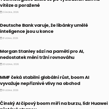
vítěze a poražené
2 ÚNORA, 2026
AI
Deutsche Bank varuje, že líbánky umělé
inteligence jsou u konce
21 LEDNA, 2026
AKCIE
Morgan Stanley sází na paměti pro AI,
nedostatek mění tržní rovnováhu
20 LEDNA, 2026
EKONOMIKA
MMF čeká stabilní globální růst, boom AI
vyvažuje nepříznivé vlivy na obchod
19 LEDNA, 2026
AKCIE
Čínský AI čipový boom míří na burzu, lídr Huawei