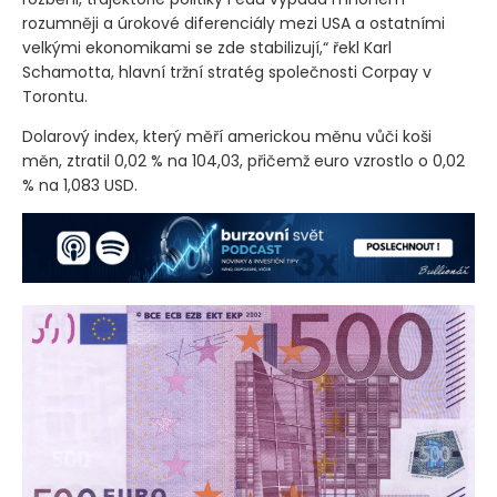
rozumněji a úrokové diferenciály mezi USA a ostatními
velkými ekonomikami se zde stabilizují,“ řekl Karl
Schamotta, hlavní tržní stratég společnosti Corpay v
Torontu.
Dolarový index, který měří americkou měnu vůči koši
měn, ztratil 0,02 % na 104,03, přičemž euro vzrostlo o 0,02
% na 1,083 USD.