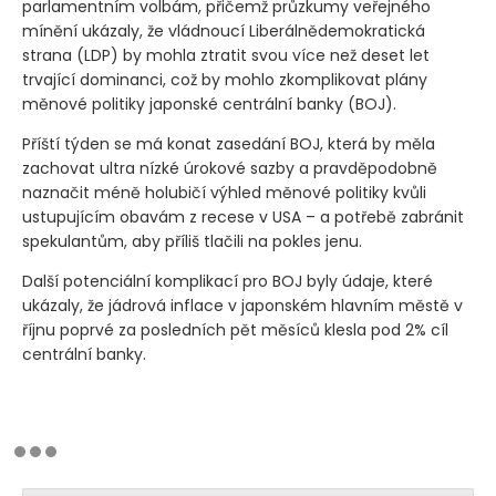
parlamentním volbám, přičemž průzkumy veřejného
mínění ukázaly, že vládnoucí Liberálnědemokratická
strana
(LDP)
by mohla ztratit svou více než deset let
trvající dominanci, což by mohlo zkomplikovat plány
měnové politiky japonské centrální banky
(BOJ)
.
Příští týden se má konat zasedání BOJ, která by měla
zachovat ultra nízké úrokové sazby a pravděpodobně
naznačit méně holubičí výhled měnové politiky kvůli
ustupujícím obavám z recese v USA – a potřebě zabránit
spekulantům, aby příliš tlačili na pokles jenu.
Další potenciální komplikací pro BOJ byly údaje, které
ukázaly, že jádrová inflace v japonském hlavním městě v
říjnu poprvé za posledních pět měsíců klesla pod 2% cíl
centrální banky.