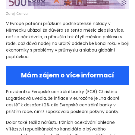
Zdroj: Canva
V Evropě páteční průzkum podnikatelské nálady v
Německu ukázal, že důvěra se tento měsíc zlepšila více,
než se očekávalo, a přerušila tak čtyři měsíce poklesu v
řadě, což dává naději na určitý oddech ke konci roku v boji
ekonomiky s problémy v průmyslu a slabou globální
poptávkou.
Mám zájem o více informací
Prezidentka Evropské centrální banky
(ECB)
Christine
Lagardeová uvedla, že inflace v eurozóně je „na dobré
cestě“ k dosažení 2% cíle Evropské centrální banky v
příštím roce, čímž zopakovala poslední pokyny banky.
Dolar také těžil z nárůstu tržních očekávání ohledně
vítězství republikánského kandidáta a bývalého