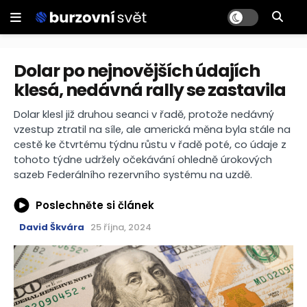
Dolar po nejnovějších údajích
klesá, nedávná rally se zastavila
Dolar klesl již druhou seanci v řadě, protože nedávný
vzestup ztratil na síle, ale americká měna byla stále na
cestě ke čtvrtému týdnu růstu v řadě poté, co údaje z
tohoto týdne udržely očekávání ohledně úrokových
sazeb Federálního rezervního systému na uzdě.
Poslechněte si článek
David Škvára
25 října, 2024