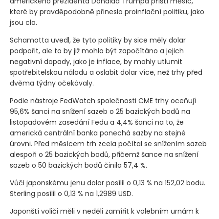
amerického prezidenta Donalda Trumpa příští měsíc,
které by pravděpodobně přineslo proinflační politiku, jako
jsou cla.
Schamotta uvedl, že tyto politiky by sice měly dolar
podpořit, ale to by již mohlo být započítáno a jejich
negativní dopady, jako je inflace, by mohly utlumit
spotřebitelskou náladu a oslabit dolar více, než trhy před
dvěma týdny očekávaly.
Podle nástroje FedWatch společnosti CME trhy oceňují
95,6% šanci na snížení sazeb o 25 bazických bodů na
listopadovém zasedání Fedu a 4,4% šanci na to, že
americká centrální banka ponechá sazby na stejné
úrovni. Před měsícem trh zcela počítal se snížením sazeb
alespoň o 25 bazických bodů, přičemž šance na snížení
sazeb o 50 bazických bodů činila 57,4 %.
Vůči japonskému jenu dolar posílil o 0,13 % na 152,02 bodu.
Sterling posílil o 0,13 % na 1,2989 USD.
Japonští voliči měli v neděli zamířit k volebním urnám k