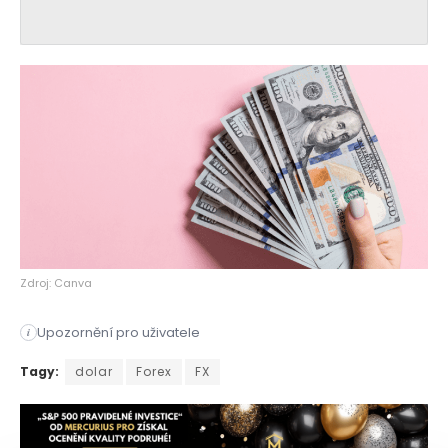
Zdroj: Canva
Upozornění pro uživatele
i
Dolar klesl již druhou seanci v řadě, protože nedávný vzestu
Tagy:
dolar
Forex
FX