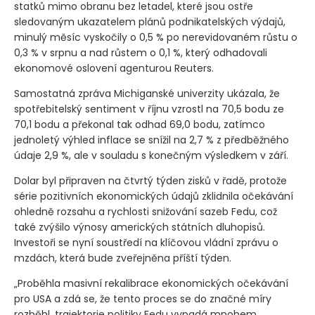
statků mimo obranu bez letadel, které jsou ostře
sledovaným ukazatelem plánů podnikatelských výdajů,
minulý měsíc vyskočily o 0,5 % po nerevidovaném růstu o
0,3 % v srpnu a nad růstem o 0,1 %, který odhadovali
ekonomové oslovení agenturou Reuters.
Samostatná zpráva Michiganské univerzity ukázala, že
spotřebitelský sentiment v říjnu vzrostl na 70,5 bodu ze
70,1 bodu a překonal tak odhad 69,0 bodu, zatímco
jednoletý výhled inflace se snížil na 2,7 % z předběžného
údaje 2,9 %, ale v souladu s konečným výsledkem v září.
Dolar byl připraven na čtvrtý týden zisků v řadě, protože
série pozitivních ekonomických údajů zklidnila očekávání
ohledně rozsahu a rychlosti snižování sazeb Fedu, což
také zvýšilo výnosy amerických státních dluhopisů.
Investoři se nyní soustředí na klíčovou vládní zprávu o
mzdách, která bude zveřejněna příští týden.
„Proběhla masivní rekalibrace ekonomických očekávání
pro USA a zdá se, že tento proces se do značné míry
rozběhl, trajektorie politiky Fedu vypadá mnohem