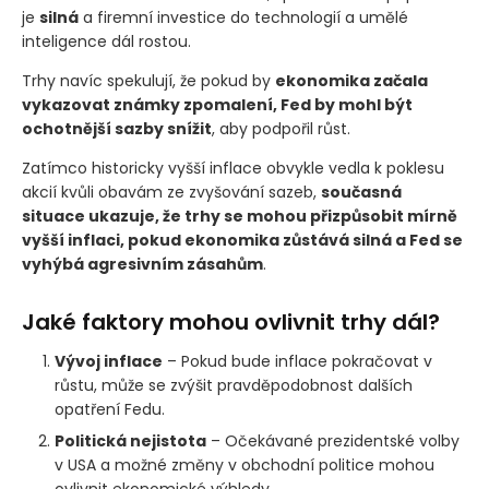
je
silná
a firemní investice do technologií a umělé
inteligence dál rostou.
Trhy navíc spekulují, že pokud by
ekonomika začala
vykazovat známky zpomalení, Fed by mohl být
ochotnější sazby snížit
, aby podpořil růst.
Zatímco historicky vyšší inflace obvykle vedla k poklesu
akcií kvůli obavám ze zvyšování sazeb,
současná
situace ukazuje, že trhy se mohou přizpůsobit mírně
vyšší inflaci, pokud ekonomika zůstává silná a Fed se
vyhýbá agresivním zásahům
.
Jaké faktory mohou ovlivnit trhy dál?
Vývoj inflace
– Pokud bude inflace pokračovat v
růstu, může se zvýšit pravděpodobnost dalších
opatření Fedu.
Politická nejistota
– Očekávané prezidentské volby
v USA a možné změny v obchodní politice mohou
ovlivnit ekonomické výhledy.