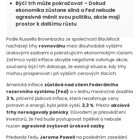
Býčí trh může pokračovat – Dokud
ekonomika zůstane silná a Fed nebude
agresivně měnit svou politiku, akcie mají
prostor k dalšímu růstu
Podle Russella Brownbacka ze společnosti BlackRock
nacházejí trhy
rovnováhu
mezi dlouhodobě vyššími
úrokovými sazbami a pokračujícím ekonomickým růstem.
Zatímco vyšší inflace obvykle negativně ovlivňuje akcie,
současný býčí trh dokazuje, že existují situace, kdy trhy
mohou prosperovat i při vyšších cenových tlacích.
Americká inflace
zůstává nad cílem Federálního
rezervního systému
(Fed)
a v lednu meziročně dosáhla
3 %
, přičemž jádrová inflace, která nezahrnuje ceny
potravin a energií, byla ještě vyšší,
3,3 %
. Přesto
akciové
trhy nereagovaly panicky
. Důvodem je přesvědčení
investorů, že Fed bude postupovat trpělivě a nebude
nucen
agresivně zvyšovat úrokové sazby
.
Předseda Fedu
Jerome Powell
na posledním zasedání