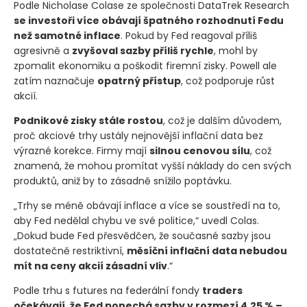
Podle Nicholase Colase ze společnosti DataTrek Research
se investoři více obávají špatného rozhodnutí Fedu
než samotné inflace
. Pokud by Fed reagoval příliš
agresivně a
zvyšoval sazby příliš rychle
, mohl by
zpomalit ekonomiku a poškodit firemní zisky. Powell ale
zatím naznačuje
opatrný přístup
, což podporuje růst
akcií.
Podnikové zisky stále rostou
, což je dalším důvodem,
proč akciové trhy ustály nejnovější inflační data bez
výrazné korekce. Firmy mají
silnou cenovou sílu
, což
znamená, že mohou promítat vyšší náklady do cen svých
produktů, aniž by to zásadně snížilo poptávku.
„Trhy se méně obávají inflace a více se soustředí na to,
aby Fed nedělal chybu ve své politice,“ uvedl Colas.
„Dokud bude Fed přesvědčen, že současné sazby jsou
dostatečně restriktivní,
měsíční inflační data nebudou
mít na ceny akcií zásadní vliv
.“
Podle trhu s futures na federální fondy
traders
očekávají, že Fed ponechá sazby v rozmezí 4,25 % –