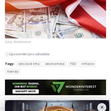
Zdroj: Shutterstock
Upozornění pro uživatele
i
Investoři se stále více zaměřují na sílu americké ekonomiky 
Tagy:
akciové trhy
ekonomika
FED
Inflace
trendy
×