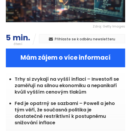
Zdroj: Getty Images
5 min.
Přihlaste se k odběru newsletteru
čtení
Mám zájem o více informací
Trhy si zvykají na vyšší inflaci – Investoři se
zaměřují na silnou ekonomiku a nepanikaří
kvůli vyšším cenovým tlakům
Fed je opatrný se sazbami – Powell a jeho
tým věří, že současná politika je
dostatečně restriktivní k postupnému
snižování inflace