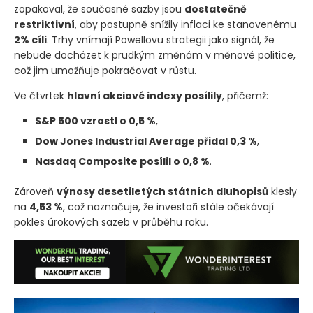
zopakoval, že současné sazby jsou
dostatečně
restriktivní
, aby postupně snížily inflaci ke stanovenému
2% cíli
. Trhy vnímají Powellovu strategii jako signál, že
nebude docházet k prudkým změnám v měnové politice,
což jim umožňuje pokračovat v růstu.
Ve čtvrtek
hlavní akciové indexy posílily
, přičemž:
S&P 500 vzrostl o 0,5 %
,
Dow Jones Industrial Average přidal 0,3 %
,
Nasdaq Composite posílil o 0,8 %
.
Zároveň
výnosy desetiletých státních dluhopisů
klesly
na
4,53 %
, což naznačuje, že investoři stále očekávají
pokles úrokových sazeb v průběhu roku.