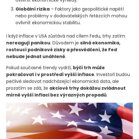
Globální rizika
– Faktory jako geopolitické napětí
nebo problémy v dodavatelských řetězcích mohou
ovlivnit ekonomickou stabilitu.
I když inflace v USA zůstává nad cílem Fedu, trhy zatím
nereagují panikou
. Důvodem je
silná ekonomika,
rostoucí podnikové zisky a přesvědčení, že Fed
nebude jednat unáhleně
.
Pokud současné trendy vydrží,
býčí trh může
pokračovat i v prostředí vyšší inflace
. Investoři budou
pečlivě sledovat nadcházející ekonomická data, ale
prozatím se zdá, že
akciové trhy dokážou zvládnout
mírně vyšší inflaci bez výrazných propadů
.