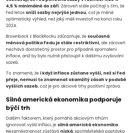
4,5 % minimálně do září
. Zároveň stále počítají s tím, že
Fed letos
sníží sazby nejvýše jednou
, což je méně
optimistický výhled, než jaký měli investoři na konci roku
2024.
Brownback z BlackRocku zdůrazňuje, že
současná
měnová politika Fedu je stále restriktivní
, ale zároveň
nechává dostatečný prostor pro případné zpomalení
inflace, aniž by bylo nutné přistoupit k dalšímu zvyšování
sazeb.
To znamená, že
i když inflace zůstane vyšší, než si Fed
přeje, nemusí to znamenat okamžitý zásah v podobě
vyšších sazeb
, což je pro akciové trhy pozitivní zpráva.
Silná americká ekonomika podporuje
býčí trh
Dalším faktorem, který pomáhá akciovým trhům
ignorovat vyšší inflaci, je
silná americká ekonomika
.
Nezaměstnanost zůstává
nízká
, spotřebitelská poptávka