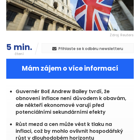
Zdroj: Reuters
5 min.
Přihlaste se k odběru newsletteru
čtení
Mám zájem o více informací
Guvernér BoE Andrew Bailey tvrdí, že
obnovení inflace není důvodem k obavám,
ale někteří ekonomové varují před
potenciálními sekundárními efekty
Růst mezd a cen může vést k tlaku na
inflaci, což by mohlo ovlivnit hospodářský
růst v dlouhodobém horizontu