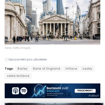
Zdroj: Getty images
Upozornění pro uživatele
i
Guvernér Bank of England, Andrew Bailey, nedávno prohlásil, 
Tagy:
Bailey
Bank of England
Inflace
sazby
velká británie