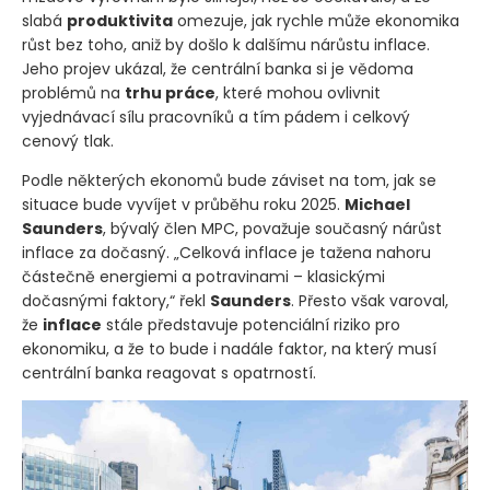
slabá
produktivita
omezuje, jak rychle může ekonomika
růst bez toho, aniž by došlo k dalšímu nárůstu inflace.
Jeho projev ukázal, že centrální banka si je vědoma
problémů na
trhu práce
, které mohou ovlivnit
vyjednávací sílu pracovníků a tím pádem i celkový
cenový tlak.
Podle některých ekonomů bude záviset na tom, jak se
situace bude vyvíjet v průběhu roku 2025.
Michael
Saunders
, bývalý člen MPC, považuje současný nárůst
inflace za dočasný. „Celková inflace je tažena nahoru
částečně energiemi a potravinami – klasickými
dočasnými faktory,“ řekl
Saunders
. Přesto však varoval,
že
inflace
stále představuje potenciální riziko pro
ekonomiku, a že to bude i nadále faktor, na který musí
centrální banka reagovat s opatrností.