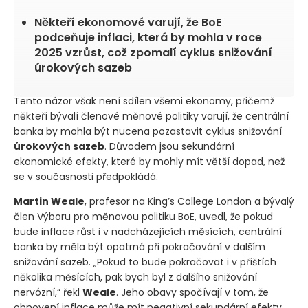
Někteří ekonomové varují, že BoE
podceňuje inflaci, která by mohla v roce
2025 vzrůst, což zpomalí cyklus snižování
úrokových sazeb
Tento názor však není sdílen všemi ekonomy, přičemž
někteří bývalí členové měnové politiky varují, že centrální
banka by mohla být nucena pozastavit cyklus snižování
úrokových sazeb
. Důvodem jsou sekundární
ekonomické efekty, které by mohly mít větší dopad, než
se v současnosti předpokládá.
Martin Weale
, profesor na King’s College London a bývalý
člen Výboru pro měnovou politiku BoE, uvedl, že pokud
bude inflace růst i v nadcházejících měsících, centrální
banka by měla být opatrná při pokračování v dalším
snižování sazeb. „Pokud to bude pokračovat i v příštích
několika měsících, pak bych byl z dalšího snižování
nervózní,“ řekl
Weale
. Jeho obavy spočívají v tom, že
obnovení inflace může mít negativní sekundární efekty,