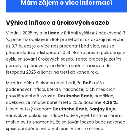
Mám zájem o více informací
Výhled inflace a úrokových sazeb
V lednu 2025 byla
inflace
v Británii vyšší než očekávané 3
%, přičemž očekávání BoE pro letošní rok ukazují na vrchol
až 3,7 %, což je o více než procentní bod více, než se
předpokládalo v listopadu 2024. Banka přesto pokračuje v
cyklu snižování úrokových sazeb. Tento proces je zatím
pomalý, s plánovanými dvěma sníženími sazeb do
listopadu 2025 a šancí na třetí do konce roku.
Mezitím někteří ekonomové tvrdí, že
BoE
může
podceňovat inflaci, která v nadcházejících měsících
pravděpodobně vzroste.
Deutsche Bank
, například,
očekává, že inflace během léta 2025 dosáhne
4,25 %
.
Hlavní britský ekonom
Deutsche Bank
,
Sanjay Raja
,
varoval, že pokud se inflace bude vyvíjet tímto směrem,
mohlo by to znamenat, že snižování sazeb bude nakonec
spíše opožděné než urychlené. V tomto ohledu