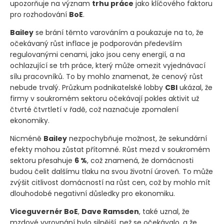
upozorňuje na význam
trhu práce
jako klíčového faktoru
pro rozhodování
BoE
.
Bailey
se brání těmto varováním a poukazuje na to, že
očekávaný růst inflace je podporován především
regulovanými cenami, jako jsou ceny energií, a na
ochlazující se trh práce, který může omezit vyjednávací
sílu pracovníků. To by mohlo znamenat, že cenový růst
nebude trvalý. Průzkum podnikatelské lobby
CBI
ukázal, že
firmy v soukromém sektoru očekávají pokles aktivit už
čtvrté čtvrtletí v řadě, což naznačuje zpomalení
ekonomiky.
Nicméně
Bailey
nezpochybňuje možnost, že sekundární
efekty mohou zůstat přítomné. Růst mezd v soukromém
sektoru přesahuje
6 %
, což znamená, že domácnosti
budou čelit dalšímu tlaku na svou životní úroveň. To může
zvýšit citlivost domácností na růst cen, což by mohlo mít
dlouhodobé negativní důsledky pro ekonomiku.
Viceguvernér BoE
,
Dave Ramsden
, také uznal, že
mzdové vyrovnání bylo silnější, než se očekávalo, a že