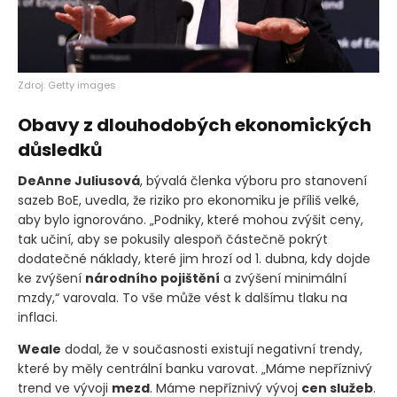
Zdroj: Getty images
Obavy z dlouhodobých ekonomických
důsledků
DeAnne Juliusová
, bývalá členka výboru pro stanovení
sazeb BoE, uvedla, že riziko pro ekonomiku je příliš velké,
aby bylo ignorováno. „Podniky, které mohou zvýšit ceny,
tak učiní, aby se pokusily alespoň částečně pokrýt
dodatečné náklady, které jim hrozí od 1. dubna, kdy dojde
ke zvýšení
národního pojištění
a zvýšení minimální
mzdy,“ varovala. To vše může vést k dalšímu tlaku na
inflaci.
Weale
dodal, že v současnosti existují negativní trendy,
které by měly centrální banku varovat. „Máme nepříznivý
trend ve vývoji
mezd
. Máme nepříznivý vývoj
cen služeb
.