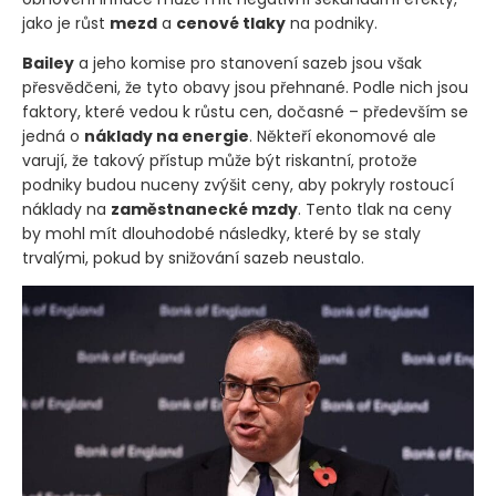
jako je růst
mezd
a
cenové tlaky
na podniky.
Bailey
a jeho komise pro stanovení sazeb jsou však
přesvědčeni, že tyto obavy jsou přehnané. Podle nich jsou
faktory, které vedou k růstu cen, dočasné – především se
jedná o
náklady na energie
. Někteří ekonomové ale
varují, že takový přístup může být riskantní, protože
podniky budou nuceny zvýšit ceny, aby pokryly rostoucí
náklady na
zaměstnanecké mzdy
. Tento tlak na ceny
by mohl mít dlouhodobé následky, které by se staly
trvalými, pokud by snižování sazeb neustalo.