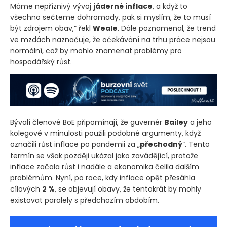
Máme nepříznivý vývoj
jáderné inflace
, a když to
všechno sečteme dohromady, pak si myslím, že to musí
být zdrojem obav,“ řekl
Weale
. Dále poznamenal, že trend
ve mzdách naznačuje, že očekávání na trhu práce nejsou
normální, což by mohlo znamenat problémy pro
hospodářský růst.
Bývalí členové BoE připomínají, že guvernér
Bailey
a jeho
kolegové v minulosti použili podobné argumenty, když
označili růst inflace po pandemii za „
přechodný
“. Tento
termín se však později ukázal jako zavádějící, protože
inflace začala růst i nadále a ekonomika čelila dalším
problémům. Nyní, po roce, kdy inflace opět přesáhla
cílových
2 %
, se objevují obavy, že tentokrát by mohly
existovat paralely s předchozím obdobím.